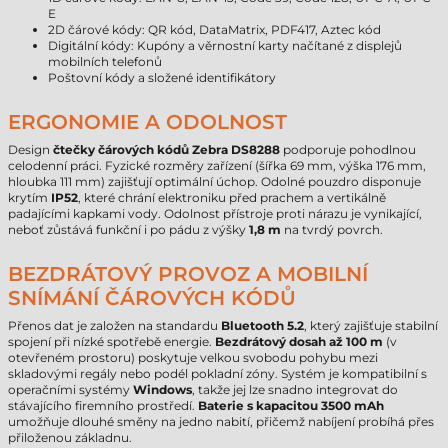
E
2D čárové kódy: QR kód, DataMatrix, PDF417, Aztec kód
Digitální kódy: Kupóny a věrnostní karty načítané z displejů
mobilních telefonů
Poštovní kódy a složené identifikátory
ERGONOMIE A ODOLNOST
Design
čtečky čárových kódů Zebra DS8288
podporuje pohodlnou
celodenní práci. Fyzické rozměry zařízení (šířka 69 mm, výška 176 mm,
hloubka 111 mm) zajišťují optimální úchop. Odolné pouzdro disponuje
krytím
IP52
, které chrání elektroniku před prachem a vertikálně
padajícími kapkami vody. Odolnost přístroje proti nárazu je vynikající,
neboť zůstává funkční i po pádu z výšky
1,8 m
na tvrdý povrch.
BEZDRÁTOVÝ PROVOZ A MOBILNÍ
SNÍMÁNÍ ČÁROVÝCH KÓDŮ
Přenos dat je založen na standardu
Bluetooth 5.2
, který zajišťuje stabilní
spojení při nízké spotřebě energie.
Bezdrátový dosah až 100 m
(v
otevřeném prostoru) poskytuje velkou svobodu pohybu mezi
skladovými regály nebo podél pokladní zóny. Systém je kompatibilní s
operačními systémy
Windows
, takže jej lze snadno integrovat do
stávajícího firemního prostředí.
Baterie s kapacitou 3500 mAh
umožňuje dlouhé směny na jedno nabití, přičemž nabíjení probíhá přes
přiloženou základnu.