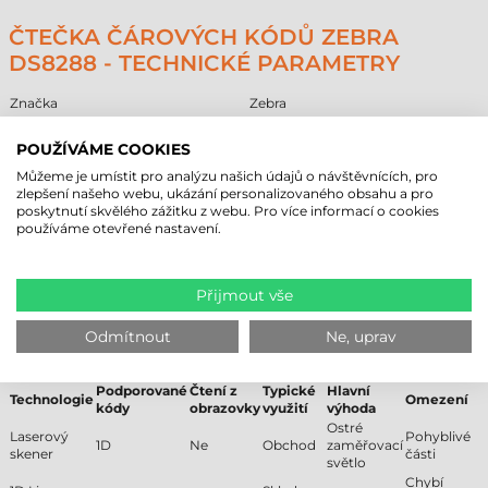
ČTEČKA ČÁROVÝCH KÓDŮ ZEBRA
DS8288 - TECHNICKÉ PARAMETRY
Značka
Zebra
Model
DS8288
Technologie čtení
2D Area Imager
POUŽÍVÁME COOKIES
Komunikace
bezdrátová až 100 m
Můžeme je umístit pro analýzu našich údajů o návštěvnících, pro
Min. čtecí vzdálenost
0 cm
zlepšení našeho webu, ukázání personalizovaného obsahu a pro
Max. čtecí vzdálenost
104 cm
poskytnutí skvělého zážitku z webu. Pro více informací o cookies
Uživatelské prostředí
všeobecné
používáme otevřené nastavení.
Provedení
ruční
Další podrobnosti naleznete v záložce "Parametry"!
Přijmout vše
SROVNÁNÍ TECHNOLOGIÍ ČTEČEK
Odmítnout
Ne, uprav
ČÁROVÝCH KÓDŮ
Podporované
Čtení z
Typické
Hlavní
Technologie
Omezení
kódy
obrazovky
využití
výhoda
Ostré
Laserový
Pohyblivé
1D
Ne
Obchod
zaměřovací
skener
části
světlo
Chybí