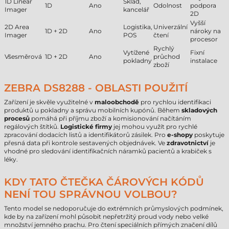
1D Linear
Sklad,
1D
Ano
Odolnost
podpora
Imager
kancelář
2D
Vyšší
2D Area
Logistika,
Univerzální
1D + 2D
Ano
nároky na
Imager
POS
čtení
procesor
Rychlý
Vytížené
Fixní
Všesměrová
1D + 2D
Ano
průchod
pokladny
instalace
zboží
ZEBRA DS8288 - OBLASTI POUŽITÍ
Zařízení je skvěle využitelné v
maloobchodě
pro rychlou identifikaci
produktů u pokladny a správu mobilních kupónů. Během
skladových
procesů
pomáhá při příjmu zboží a komisionování načítáním
regálových štítků.
Logistické firmy
jej mohou využít pro rychlé
zpracování dodacích listů a identifikátorů zásilek. Pro
e-shopy
poskytuje
přesná data při kontrole sestavených objednávek. Ve
zdravotnictví
je
vhodné pro sledování identifikačních náramků pacientů a krabiček s
léky.
KDY TATO ČTEČKA ČÁROVÝCH KÓDŮ
NENÍ TOU SPRÁVNOU VOLBOU?
Tento model se nedoporučuje do extrémních průmyslových podmínek,
kde by na zařízení mohl působit nepřetržitý proud vody nebo velké
množství jemného prachu. Pro čtení speciálních přímých značení dílů