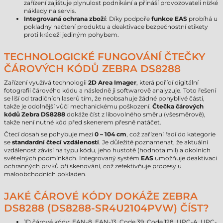
zařízení zajišťuje plynulost podnikání a přináší provozovateli nízké
náklady na servis.
Integrovaná ochrana zboží
: Díky podpoře
funkce EAS
probíhá u
pokladny načtení produktu a deaktivace bezpečnostní etikety
proti krádeži jediným pohybem.
TECHNOLOGICKÉ FUNGOVÁNÍ ČTEČKY
ČÁROVÝCH KÓDŮ ZEBRA DS8288
Zařízení využívá technologii
2D Area Imager
, která pořídí digitální
fotografii čárového kódu a následně ji softwarově analyzuje. Toto řešení
se liší od tradičních laserů tím, že neobsahuje žádné pohyblivé části,
takže je odolnější vůči mechanickému poškození.
Čtečka čárových
kódů Zebra DS8288
dokáže číst z libovolného směru (všesměrově),
takže není nutné kód před skenerem přesně natáčet.
Čtecí dosah se pohybuje mezi
0 – 104 cm
, což zařízení řadí do kategorie
se
standardní čtecí vzdáleností
. Je důležité poznamenat, že aktuální
vzdálenost závisí na typu kódu, jeho hustotě (hodnota mil) a okolních
světelných podmínkách. Integrovaný systém
EAS
umožňuje deaktivaci
ochranných prvků při skenování, což zefektivňuje procesy u
maloobchodních pokladen.
JAKÉ ČÁROVÉ KÓDY DOKÁŽE ZEBRA
DS8288 (DS8288-SR4U2104PVW) ČÍST?
1D čárové kódy: EAN-8, EAN-13, Code 39, Code 128, UPC-A, UPC-