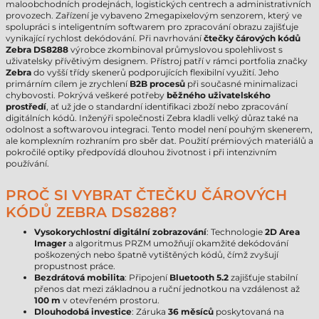
maloobchodních prodejnách, logistických centrech a administrativních
provozech. Zařízení je vybaveno 2megapixelovým senzorem, který ve
spolupráci s inteligentním softwarem pro zpracování obrazu zajišťuje
vynikající rychlost dekódování. Při navrhování
čtečky čárových kódů
Zebra DS8288
výrobce zkombinoval průmyslovou spolehlivost s
uživatelsky přívětivým designem. Přístroj patří v rámci portfolia značky
Zebra
do vyšší třídy skenerů podporujících flexibilní využití. Jeho
primárním cílem je zrychlení
B2B procesů
při současné minimalizaci
chybovosti. Pokrývá veškeré potřeby
běžného uživatelského
prostředí
, ať už jde o standardní identifikaci zboží nebo zpracování
digitálních kódů. Inženýři společnosti Zebra kladli velký důraz také na
odolnost a softwarovou integraci. Tento model není pouhým skenerem,
ale komplexním rozhraním pro sběr dat. Použití prémiových materiálů a
pokročilé optiky předpovídá dlouhou životnost i při intenzivním
používání.
PROČ SI VYBRAT ČTEČKU ČÁROVÝCH
KÓDŮ ZEBRA DS8288?
Vysokorychlostní digitální zobrazování
: Technologie
2D Area
Imager
a algoritmus PRZM umožňují okamžité dekódování
poškozených nebo špatně vytištěných kódů, čímž zvyšují
propustnost práce.
Bezdrátová mobilita
: Připojení
Bluetooth 5.2
zajišťuje stabilní
přenos dat mezi základnou a ruční jednotkou na vzdálenost až
100 m
v otevřeném prostoru.
Dlouhodobá investice
: Záruka
36 měsíců
poskytovaná na