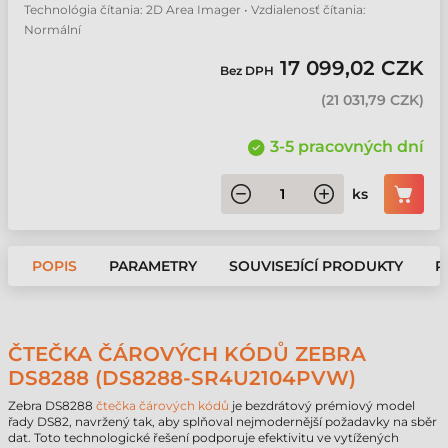
Technológia čítania: 2D Area Imager • Vzdialenosť čítania:
Normální
17 099,02 CZK
Bez DPH
(
21 031,79 CZK
)
3-5 pracovných dní
ks
POPIS
PARAMETRY
SOUVISEJÍCÍ PRODUKTY
P
ČTEČKA ČÁROVÝCH KÓDŮ ZEBRA
DS8288 (DS8288-SR4U2104PVW)
Zebra DS8288
čtečka čárových kódů
je bezdrátový prémiový model
řady DS82, navržený tak, aby splňoval nejmodernější požadavky na sběr
dat. Toto technologické řešení podporuje efektivitu ve vytížených