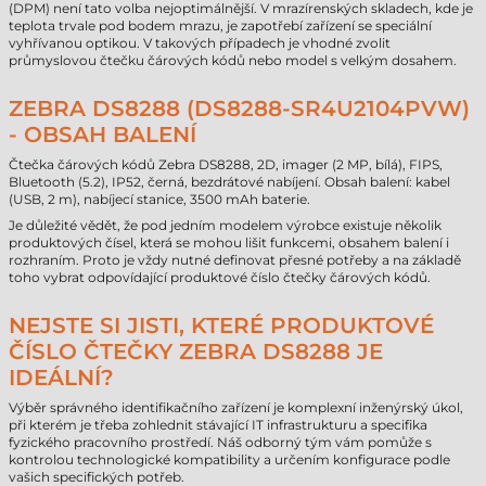
(DPM) není tato volba nejoptimálnější. V mrazírenských skladech, kde je
teplota trvale pod bodem mrazu, je zapotřebí zařízení se speciální
vyhřívanou optikou. V takových případech je vhodné zvolit
průmyslovou čtečku čárových kódů nebo model s velkým dosahem.
ZEBRA DS8288 (DS8288-SR4U2104PVW)
- OBSAH BALENÍ
Čtečka čárových kódů Zebra DS8288, 2D, imager (2 MP, bílá), FIPS,
Bluetooth (5.2), IP52, černá, bezdrátové nabíjení. Obsah balení: kabel
(USB, 2 m), nabíjecí stanice, 3500 mAh baterie.
Je důležité vědět, že pod jedním modelem výrobce existuje několik
produktových čísel, která se mohou lišit funkcemi, obsahem balení i
rozhraním. Proto je vždy nutné definovat přesné potřeby a na základě
toho vybrat odpovídající produktové číslo čtečky čárových kódů.
NEJSTE SI JISTI, KTERÉ PRODUKTOVÉ
ČÍSLO ČTEČKY ZEBRA DS8288 JE
IDEÁLNÍ?
Výběr správného identifikačního zařízení je komplexní inženýrský úkol,
při kterém je třeba zohlednit stávající IT infrastrukturu a specifika
fyzického pracovního prostředí. Náš odborný tým vám pomůže s
kontrolou technologické kompatibility a určením konfigurace podle
vašich specifických potřeb.