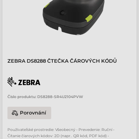
ZEBRA DS8288 ČTEČKA ČÁROVÝCH KÓDŮ
Číslo produktu:
DS8288-SR4U2104PVW
Porovnání
Používateľské prostredie: Všeobecný • Prevedenie: Ruční •
Čítanie čiarových kódov: 2D (napr.. QR kód, PDF kód) •