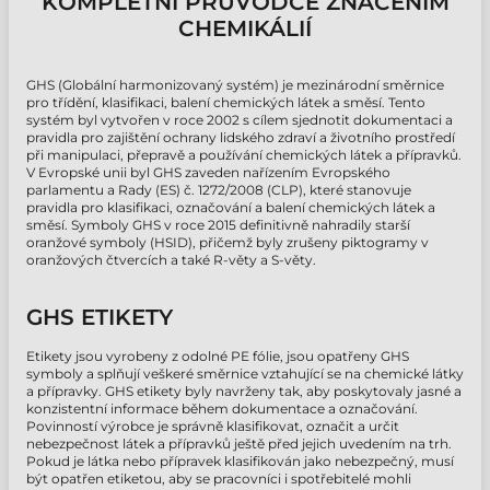
KOMPLETNÍ PRŮVODCE ZNAČENÍM
CHEMIKÁLIÍ
GHS (Globální harmonizovaný systém) je mezinárodní směrnice
pro třídění, klasifikaci, balení chemických látek a směsí. Tento
systém byl vytvořen v roce 2002 s cílem sjednotit dokumentaci a
pravidla pro zajištění ochrany lidského zdraví a životního prostředí
při manipulaci, přepravě a používání chemických látek a přípravků.
V Evropské unii byl GHS zaveden nařízením Evropského
parlamentu a Rady (ES) č. 1272/2008 (CLP), které stanovuje
pravidla pro klasifikaci, označování a balení chemických látek a
směsí. Symboly GHS v roce 2015 definitivně nahradily starší
oranžové symboly (HSID), přičemž byly zrušeny piktogramy v
oranžových čtvercích a také R-věty a S-věty.
GHS ETIKETY
Etikety jsou vyrobeny z odolné PE fólie, jsou opatřeny GHS
symboly a splňují veškeré směrnice vztahující se na chemické látky
a přípravky. GHS etikety byly navrženy tak, aby poskytovaly jasné a
konzistentní informace během dokumentace a označování.
Povinností výrobce je správně klasifikovat, označit a určit
nebezpečnost látek a přípravků ještě před jejich uvedením na trh.
Pokud je látka nebo přípravek klasifikován jako nebezpečný, musí
být opatřen etiketou, aby se pracovníci i spotřebitelé mohli