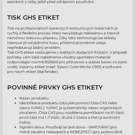
seznámit s riziky ještě před zahájením používání.
TISK GHS ETIKET
Tisk na profesionálních barevných kotoučových tiskárnách je
rychlý a flexibilní proces, který nevyžaduje nákladnou a časově
náročnou tiskovou přípravu. Díky této technologii lze etikety
tisknout již od jednoho kusu, přičemž proměnné údaje
nepředstavují žádný problém.
Tisk GHS etiket realizujeme v krátkých dodacích lhůtách. V případě
potřeby vám také nabídneme vhodný spotřební materiál
(odpovídající normě BS5609 pro přilnavost a stálost barev ve slané
vodě), tiskárny etiket (např. Epson ColorWorks C831) a software
pro návrh etiket (BarTender).
POVINNÉ PRVKY GHS ETIKETY
Název produktu
Identifikace produktu (obvykle pomocí čísla CAS nebo
názvu IUPAC): IUPAC je systematický název organických
sloučenin. Čísla CAS jsou rozdělena pomlčkami na tři části:
první část má 1–7 číslic, druhá 2 číslice a třetí je kontrolní
číslice.
Signální slovo: Používají se dvě slova – VAROVÁNÍ (pro
méně závažná nebezpečí) a NEBEZPEČÍ (pro potenciálně