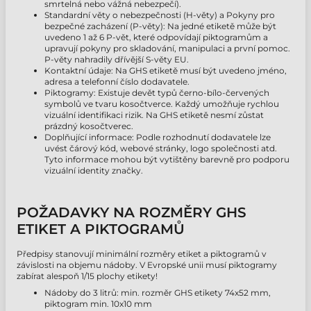
smrtelná nebo vážná nebezpečí).
Standardní věty o nebezpečnosti (H-věty) a Pokyny pro
bezpečné zacházení (P-věty): Na jedné etiketě může být
uvedeno 1 až 6 P-vět, které odpovídají piktogramům a
upravují pokyny pro skladování, manipulaci a první pomoc.
P-věty nahradily dřívější S-věty EU.
Kontaktní údaje: Na GHS etiketě musí být uvedeno jméno,
adresa a telefonní číslo dodavatele.
Piktogramy: Existuje devět typů černo-bílo-červených
symbolů ve tvaru kosočtverce. Každý umožňuje rychlou
vizuální identifikaci rizik. Na GHS etiketě nesmí zůstat
prázdný kosočtverec.
Doplňující informace: Podle rozhodnutí dodavatele lze
uvést čárový kód, webové stránky, logo společnosti atd.
Tyto informace mohou být vytištěny barevně pro podporu
vizuální identity značky.
POŽADAVKY NA ROZMĚRY GHS
ETIKET A PIKTOGRAMŮ
Předpisy stanovují minimální rozměry etiket a piktogramů v
závislosti na objemu nádoby. V Evropské unii musí piktogramy
zabírat alespoň 1/15 plochy etikety!
Nádoby do 3 litrů: min. rozměr GHS etikety 74x52 mm,
piktogram min. 10x10 mm