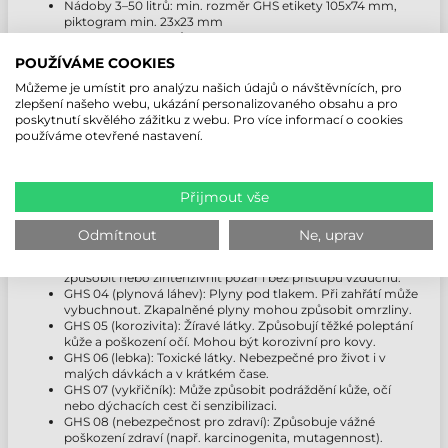
Nádoby 3–50 litrů: min. rozměr GHS etikety 105x74 mm,
piktogram min. 23x23 mm
Nádoby 50–500 litrů: min. rozměr GHS etikety 148x105 mm,
piktogram min. 32x32 mm
POUŽÍVÁME COOKIES
Nádoby nad 500 litrů: min. rozměr GHS etikety 210x148 mm,
piktogram min. 46x46 mm
Můžeme je umístit pro analýzu našich údajů o návštěvnících, pro
zlepšení našeho webu, ukázání personalizovaného obsahu a pro
poskytnutí skvělého zážitku z webu. Pro více informací o cookies
používáme otevřené nastavení.
TYPY GHS PIKTOGRAMŮ
GHS 01 (bomba): Výbušniny. Nebezpečí výbuchu při požáru,
Přijmout vše
nárazu nebo tření.
GHS 02 (plamen): Hořlavé látky. Může se vznítit vlivem
plamene, jiskry nebo tepla. Některé látky uvolňují při
Odmítnout
Ne, uprav
kontaktu s vodou hořlavé plyny.
GHS 03 (plamen nad kruhem): Oxidující látky. Mohou
způsobit nebo zintenzivnit požár i bez přístupu vzduchu.
GHS 04 (plynová láhev): Plyny pod tlakem. Při zahřátí může
vybuchnout. Zkapalněné plyny mohou způsobit omrzliny.
GHS 05 (korozivita): Žíravé látky. Způsobují těžké poleptání
kůže a poškození očí. Mohou být korozivní pro kovy.
GHS 06 (lebka): Toxické látky. Nebezpečné pro život i v
malých dávkách a v krátkém čase.
GHS 07 (vykřičník): Může způsobit podráždění kůže, očí
nebo dýchacích cest či senzibilizaci.
GHS 08 (nebezpečnost pro zdraví): Způsobuje vážné
poškození zdraví (např. karcinogenita, mutagennost).