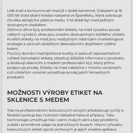
Lidé znali a konzumovali med již v době kamenné. Důkazem je 16
000 let stará skalní kresba nalezená ve Španělsku, která zobrazuje
člověka sbírajícího plástve medu. V té době byl med jediným
dostupným sladidlem.
Zatímco dříve byly profesionální etikety na med výsadou pouze
velkých výrobců, dnes jsou snadno dostupné pro každého včelaře.
Kvalitní etikety na med jsou nezbytným nástrojem marketingové
strategie a zároveň důležitým dekorativním doplňkem celého
balení.
Poctivý domácí med špičkové kvality si zaslouží reprezentativní
vzhled! Samolepicí etikety obsahují důležité informace o produktu
a dodávají sklenicím s medem profesionální styl, který přímo
podporuje prodej. Etikety na med nabízíme v mnoha variantách,
což včelařům výrazně usnadňuje prodej jejich řemeslných
produktů.
MOŽNOSTI VÝROBY ETIKET NA
SKLENICE S MEDEM
Tisk na profesionálních kotoučových strojích představuje rychlý a
flexibilní postup bez nutnosti nákladné tiskové přípravy. Tato
technologie umožňuje tisk i velmi malých sérií a bez problémů
zvládá i proměnné údaje na jednotlivých kusech. Hlavní výhodou
kotoučových etiket oproti archovým je jejich snadná aplikace