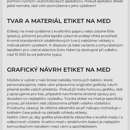
pomocí ručních i automatických aplikátorů. Pokud aplikátor etiket
ještě nemáte, rádi vám pomůžeme s jeho výběrem!
TVAR A MATERIÁL ETIKET NA MED
Etikety na med vyrábíme z kvalitního papíru nebo odolné fólie
(plastu), přičemž použitá lepidla výborně snášejí vlhké prostředí.
Kromě standardních obdélníkových tvarů nabízíme i etikety s
individuálním výsekem. K dispozici je také varianta s omyvatelným
lepidlem pro vratné sklenice (toto řešení je dostupné při odběru
nad 10 000 ks od jednoho typu).
GRAFICKÝ NÁVRH ETIKET NA MED
Můžete si vybrat z naší široké nabídky hotových šablon, které
personalizujeme, nebo vám připravíme originální grafický návrh
přesně podle vašich představ. Pokud již máte hotovou grafiku, rádi
ji zpracujeme pro tisk, případně navrhneme drobné úpravy pro
dosažení co nejlepšího výsledku. Tvorba etiket na med je specifický
proces, při kterém rádi zdůrazníme příběh vašeho včelařství.
Průzkumy ukazují, že většina zákazníků se při nákupu rozhoduje v
krátkém čase právě na základě vzhledu etikety.
Naším cílem je, aby grafika přesvědčila zákazníka o kvalitě medu i o
odbornosti včelaře. Kvalitní med v atraktivním balení je nejlepším
komunikačním kanálem mezi vámi a spotřebitelem.