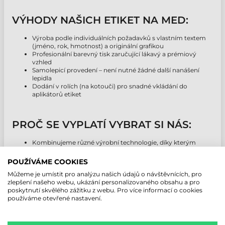
VÝHODY NAŠICH ETIKET NA MED:
Výroba podle individuálních požadavků s vlastním textem
(jméno, rok, hmotnost) a originální grafikou
Profesionální barevný tisk zaručující lákavý a prémiový
vzhled
Samolepicí provedení – není nutné žádné další nanášení
lepidla
Dodání v rolích (na kotouči) pro snadné vkládání do
aplikátorů etiket
PROČ SE VYPLATÍ VYBRAT SI NÁS:
Kombinujeme různé výrobní technologie, díky kterým
uspokojíme malé i velké včelaře
Zajistíme kompletní servis od grafického návrhu až po
POUŽÍVÁME COOKIES
finální tisk
Můžeme je umístit pro analýzu našich údajů o návštěvnících, pro
Tiskneme etikety s unikátními sériovými čísly, QR kódy
zlepšení našeho webu, ukázání personalizovaného obsahu a pro
nebo datem minimální trvanlivosti
poskytnutí skvělého zážitku z webu. Pro více informací o cookies
používáme otevřené nastavení.
STANDARDNÍ VÝBĚR ETIKET NA MED: