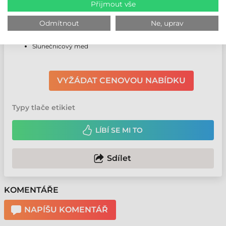
Přijmout vše
Akátový med
Lipový med
Květový med
Odmítnout
Ne, uprav
Smíšený med
Řepkový med
Slunečnicový med
VYŽÁDAT CENOVOU NABÍDKU
Typy tlače etikiet
LÍBÍ SE MI TO
Sdílet
KOMENTÁŘE
NAPÍŠU KOMENTÁŘ