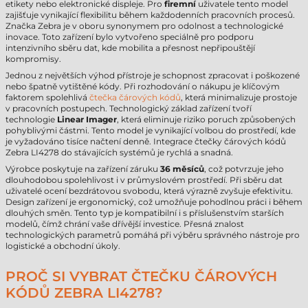
etikety nebo elektronické displeje. Pro
firemní
uživatele tento model
zajišťuje vynikající flexibilitu během každodenních pracovních procesů.
Značka Zebra je v oboru synonymem pro odolnost a technologické
inovace. Toto zařízení bylo vytvořeno speciálně pro podporu
intenzivního sběru dat, kde mobilita a přesnost nepřipouštějí
kompromisy.
Jednou z největších výhod přístroje je schopnost zpracovat i poškozené
nebo špatně vytištěné kódy. Při rozhodování o nákupu je klíčovým
faktorem spolehlivá
čtečka čárových kódů
, která minimalizuje prostoje
v pracovních postupech. Technologický základ zařízení tvoří
technologie
Linear Imager
, která eliminuje riziko poruch způsobených
pohyblivými částmi. Tento model je vynikající volbou do prostředí, kde
je vyžadováno tisíce načtení denně. Integrace čtečky čárových kódů
Zebra LI4278 do stávajících systémů je rychlá a snadná.
Výrobce poskytuje na zařízení záruku
36 měsíců
, což potvrzuje jeho
dlouhodobou spolehlivost i v průmyslovém prostředí. Při sběru dat
uživatelé ocení bezdrátovou svobodu, která výrazně zvyšuje efektivitu.
Design zařízení je ergonomický, což umožňuje pohodlnou práci i během
dlouhých směn. Tento typ je kompatibilní i s příslušenstvím starších
modelů, čímž chrání vaše dřívější investice. Přesná znalost
technologických parametrů pomáhá při výběru správného nástroje pro
logistické a obchodní úkoly.
PROČ SI VYBRAT ČTEČKU ČÁROVÝCH
KÓDŮ ZEBRA LI4278?