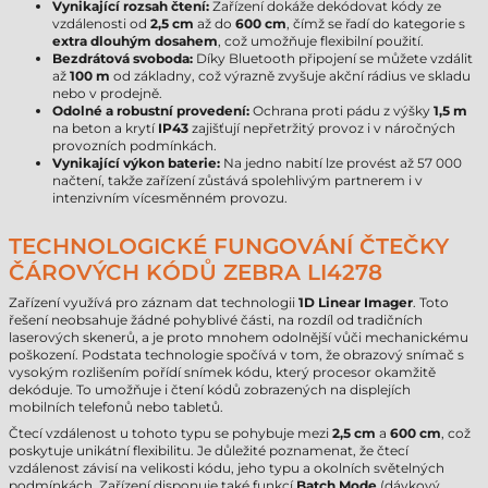
Vynikající rozsah čtení:
Zařízení dokáže dekódovat kódy ze
vzdálenosti od
2,5 cm
až do
600 cm
, čímž se řadí do kategorie s
extra dlouhým dosahem
, což umožňuje flexibilní použití.
Bezdrátová svoboda:
Díky Bluetooth připojení se můžete vzdálit
až
100 m
od základny, což výrazně zvyšuje akční rádius ve skladu
nebo v prodejně.
Odolné a robustní provedení:
Ochrana proti pádu z výšky
1,5 m
na beton a krytí
IP43
zajišťují nepřetržitý provoz i v náročných
provozních podmínkách.
Vynikající výkon baterie:
Na jedno nabití lze provést až 57 000
načtení, takže zařízení zůstává spolehlivým partnerem i v
intenzivním vícesměnném provozu.
TECHNOLOGICKÉ FUNGOVÁNÍ ČTEČKY
ČÁROVÝCH KÓDŮ ZEBRA LI4278
Zařízení využívá pro záznam dat technologii
1D Linear Imager
. Toto
řešení neobsahuje žádné pohyblivé části, na rozdíl od tradičních
laserových skenerů, a je proto mnohem odolnější vůči mechanickému
poškození. Podstata technologie spočívá v tom, že obrazový snímač s
vysokým rozlišením pořídí snímek kódu, který procesor okamžitě
dekóduje. To umožňuje i čtení kódů zobrazených na displejích
mobilních telefonů nebo tabletů.
Čtecí vzdálenost u tohoto typu se pohybuje mezi
2,5 cm
a
600 cm
, což
poskytuje unikátní flexibilitu. Je důležité poznamenat, že čtecí
vzdálenost závisí na velikosti kódu, jeho typu a okolních světelných
podmínkách. Zařízení disponuje také funkcí
Batch Mode
(dávkový