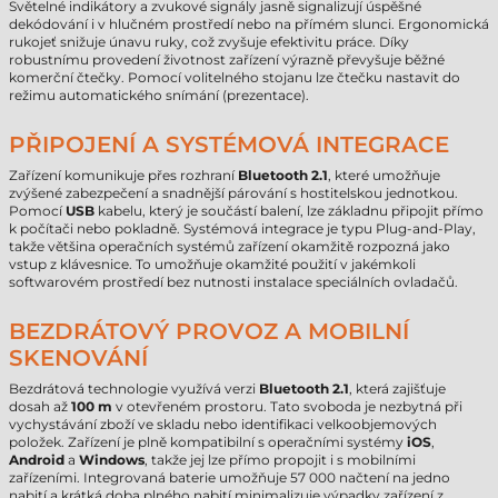
Světelné indikátory a zvukové signály jasně signalizují úspěšné
dekódování i v hlučném prostředí nebo na přímém slunci. Ergonomická
rukojeť snižuje únavu ruky, což zvyšuje efektivitu práce. Díky
robustnímu provedení životnost zařízení výrazně převyšuje běžné
komerční čtečky. Pomocí volitelného stojanu lze čtečku nastavit do
režimu automatického snímání (prezentace).
PŘIPOJENÍ A SYSTÉMOVÁ INTEGRACE
Zařízení komunikuje přes rozhraní
Bluetooth 2.1
, které umožňuje
zvýšené zabezpečení a snadnější párování s hostitelskou jednotkou.
Pomocí
USB
kabelu, který je součástí balení, lze základnu připojit přímo
k počítači nebo pokladně. Systémová integrace je typu Plug-and-Play,
takže většina operačních systémů zařízení okamžitě rozpozná jako
vstup z klávesnice. To umožňuje okamžité použití v jakémkoli
softwarovém prostředí bez nutnosti instalace speciálních ovladačů.
BEZDRÁTOVÝ PROVOZ A MOBILNÍ
SKENOVÁNÍ
Bezdrátová technologie využívá verzi
Bluetooth 2.1
, která zajišťuje
dosah až
100 m
v otevřeném prostoru. Tato svoboda je nezbytná při
vychystávání zboží ve skladu nebo identifikaci velkoobjemových
položek. Zařízení je plně kompatibilní s operačními systémy
iOS
,
Android
a
Windows
, takže jej lze přímo propojit i s mobilními
zařízeními. Integrovaná baterie umožňuje 57 000 načtení na jedno
nabití a krátká doba plného nabití minimalizuje výpadky zařízení z