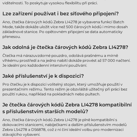
viditelnosti. To poskytuje vysokou flexibilitu při práci.
Lze zařízení používat i bez síťového připojení?
Ano, čtečka čárových kódů Zebra LI4278 je vybavena funkcí Batch
Mode, takže dokáže uložit více než 500 čárových kódů i mimo dosah
základnové stanice. Po opětovném připojení se data automaticky
přenesou.
Jak odolná je čtečka čárových kódů Zebra LI4278?
Čtečka má nárazuvzdorné pouzdro, odolává prašnému a mírně
vlhkému prostředí a na jedno nabití dokáže provést až 57 000 načtení.
Je ideální pro každodenní intenzivní používání.
Jaké příslušenství je k dispozici?
Pro čtečku je k dispozici volitelný stojan, který umožňuje použití v
prezentačním režimu. Tento režim je obzvláště užitečný při práci bez
použití rukou, například na pokladnách nebo pultech.
Je čtečka čárových kódů Zebra LI4278 kompatibilní
s příslušenstvím starších modelů?
Ano, čtečka čárových kódů Zebra LI4278 je plně kompatibilní s
dokovacími stanicemi, nabíječkami a dalším příslušenstvím modelů
Zebra LS4278 a DS6878, což z ní činí ideální volbu pro modernizaci
stávajícího vybavení.