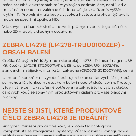
práce probíhá v extrémních průmyslových podmínkách, například v
mrazírnách nebo na trvalém dešti, doporučuje se zařízení s vyšším
krytím IP. Pro velmi malé kódy s vysokou hustotou je vhodnější zvolit
model se speciální optikou HD.
V takových případech stojí za to zvolit průmyslovou kategorii čteček
nebo 2D modely s dlouhým dosahem.
ZEBRA LI4278 (LI4278-TRBU0100ZER) -
OBSAH BALENÍ
Čtečka čárových kódů Symbol (Motorola) LI4278, 1D linear imager, USB
Kit: čtečka (LI4278-SR20007WR), USB kabel (CBA-U01-S07ZAR),
standardní nabíjecí/komunikační základna (CR0078-SC10007WR), černá
U modelů konkrétních výrobců existuje více produktových čísel, která
se mohou lišit funkcemi, obsahem balení nebo příslušenstvím. Proto je
vždy nutné definovat přesné potřeby a na základě toho vybrat čtečku
čárových kódů se správným produktovým číslem pro vaše pracovní
procesy.
NEJSTE SI JISTI, KTERÉ PRODUKTOVÉ
ČÍSLO ZEBRA LI4278 JE IDEÁLNÍ?
Při výběru zařízení pro čárové kódy je klíčová technologická
kompatibilita se stávajícími IT systémy. Různá rozhraní, konfigurace a
příslušenství mohou výrazně ovlivnit praktickou využitelnost zařízení a