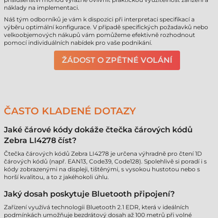
náklady na implementaci.
Náš tým odborníků je vám k dispozici při interpretaci specifikací a
výběru optimální konfigurace. V případě specifických požadavků nebo
velkoobjemových nákupů vám pomůžeme efektivně rozhodnout
pomocí individuálních nabídek pro vaše podnikání.
ŽÁDOST O ZPĚTNÉ VOLÁNÍ
ČASTO KLADENÉ DOTAZY
Jaké čárové kódy dokáže čtečka čárových kódů
Zebra LI4278 číst?
Čtečka čárových kódů Zebra LI4278 je určena výhradně pro čtení 1D
čárových kódů (např. EAN13, Code39, Code128). Spolehlivě si poradí i s
kódy zobrazenými na displeji, tištěnými, s vysokou hustotou nebo s
horší kvalitou, a to z jakéhokoli úhlu.
Jaký dosah poskytuje Bluetooth připojení?
Zařízení využívá technologii Bluetooth 2.1 EDR, která v ideálních
podmínkách umožňuje bezdrátový dosah až 100 metrů při volné