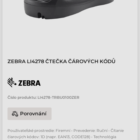
ZEBRA LI4278 ČTEČKA ČÁROVÝCH KÓDŮ
Číslo produktu:
LI4278-TRBU0100ZER
Porovnání
Používateľské prostredie: Firemní • Prevedenie: Ruční • Čítanie
čiarových kódov: 1D (napr. EAN13, CODE128) • Technológia