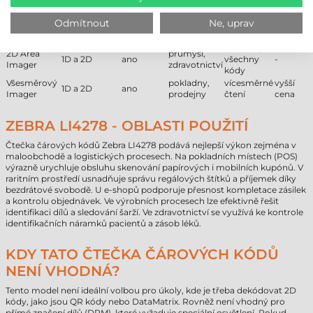
čtení
žádné
pouze
1D Linear
obchod,
Odmítnout
Ne, uprav
1D
ano
pohyblivé
pro 1D
Imager
sklad
části
kódy
vhodné pro
2D Area
průmysl,
1D a 2D
ano
všechny
-
Imager
zdravotnictví
kódy
Všesměrový
pokladny,
vícesměrné
vyšší
1D a 2D
ano
Imager
prodejny
čtení
cena
ZEBRA LI4278 - OBLASTI POUŽITÍ
Čtečka čárových kódů Zebra LI4278 podává nejlepší výkon zejména v
maloobchodě a logistických procesech. Na pokladních místech (POS)
výrazně urychluje obsluhu skenování papírových i mobilních kupónů. V
raritním prostředí usnadňuje správu regálových štítků a příjemek díky
bezdrátové svobodě. U e-shopů podporuje přesnost kompletace zásilek
a kontrolu objednávek. Ve výrobních procesech lze efektivně řešit
identifikaci dílů a sledování šarží. Ve zdravotnictví se využívá ke kontrole
identifikačních náramků pacientů a zásob léků.
KDY TATO ČTEČKA ČÁROVÝCH KÓDŮ
NENÍ VHODNÁ?
Tento model není ideální volbou pro úkoly, kde je třeba dekódovat 2D
kódy, jako jsou QR kódy nebo DataMatrix. Rovněž není vhodný pro
přímé značení dílů (DPM), které vyžaduje speciální osvětlení. Pokud