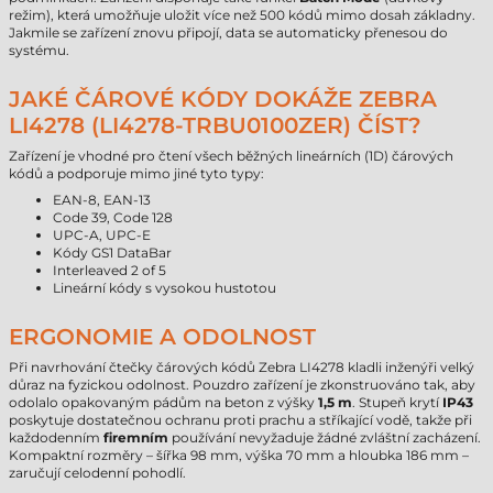
režim), která umožňuje uložit více než 500 kódů mimo dosah základny.
Jakmile se zařízení znovu připojí, data se automaticky přenesou do
systému.
JAKÉ ČÁROVÉ KÓDY DOKÁŽE ZEBRA
LI4278 (LI4278-TRBU0100ZER) ČÍST?
Zařízení je vhodné pro čtení všech běžných lineárních (1D) čárových
kódů a podporuje mimo jiné tyto typy:
EAN-8, EAN-13
Code 39, Code 128
UPC-A, UPC-E
Kódy GS1 DataBar
Interleaved 2 of 5
Lineární kódy s vysokou hustotou
ERGONOMIE A ODOLNOST
Při navrhování čtečky čárových kódů Zebra LI4278 kladli inženýři velký
důraz na fyzickou odolnost. Pouzdro zařízení je zkonstruováno tak, aby
odolalo opakovaným pádům na beton z výšky
1,5 m
. Stupeň krytí
IP43
poskytuje dostatečnou ochranu proti prachu a stříkající vodě, takže při
každodenním
firemním
používání nevyžaduje žádné zvláštní zacházení.
Kompaktní rozměry – šířka 98 mm, výška 70 mm a hloubka 186 mm –
zaručují celodenní pohodlí.