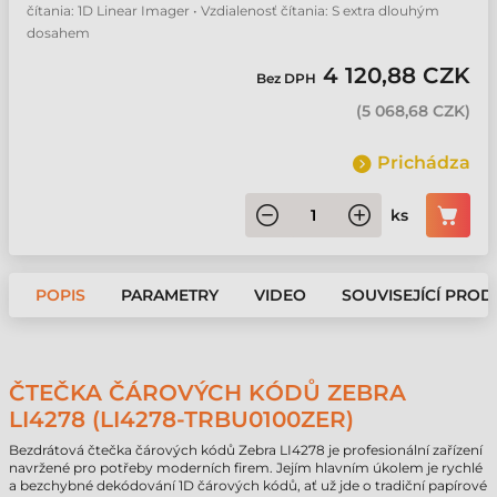
čítania: 1D Linear Imager • Vzdialenosť čítania: S extra dlouhým
dosahem
4 120,88 CZK
Bez DPH
(
5 068,68 CZK
)
Prichádza
ks
POPIS
PARAMETRY
VIDEO
SOUVISEJÍCÍ PROD
ČTEČKA ČÁROVÝCH KÓDŮ ZEBRA
LI4278 (LI4278-TRBU0100ZER)
Bezdrátová čtečka čárových kódů Zebra LI4278 je profesionální zařízení
navržené pro potřeby moderních firem. Jejím hlavním úkolem je rychlé
a bezchybné dekódování 1D čárových kódů, ať už jde o tradiční papírové