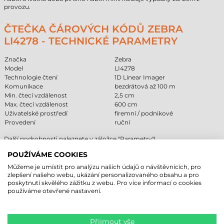
provozu.
ČTEČKA ČÁROVÝCH KÓDŮ ZEBRA
LI4278 - TECHNICKÉ PARAMETRY
Značka
Zebra
Model
LI4278
Technologie čtení
1D Linear Imager
Komunikace
bezdrátová až 100 m
Min. čtecí vzdálenost
2,5 cm
Max. čtecí vzdálenost
600 cm
Uživatelské prostředí
firemní / podnikové
Provedení
ruční
Další podrobnosti naleznete v záložce "Parametry"!
POUŽÍVÁME COOKIES
SROVNÁNÍ TECHNOLOGIÍ ČTEČEK
Můžeme je umístit pro analýzu našich údajů o návštěvnících, pro
ČÁROVÝCH KÓDŮ
zlepšení našeho webu, ukázání personalizovaného obsahu a pro
poskytnutí skvělého zážitku z webu. Pro více informací o cookies
používáme otevřené nastavení.
Podporované
Čtení z
Typické
Hlavní
Technologie
Omezen
kódy
obrazovky
využití
výhoda
rychlé
Laserový
pokladní
nečte 2D
1D
ne
lineární
skener
systémy
kódy
Přijmout vše