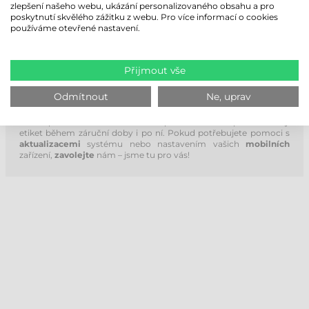
HELP-DESK ZDARMA NA 90 DNÍ!
zlepšení našeho webu, ukázání personalizovaného obsahu a pro
poskytnutí skvělého zážitku z webu. Pro více informací o cookies
Při nákupu poskytujeme našim koncovým zákazníkům
používáme otevřené nastavení.
bezplatnou podporu po dobu 90 dnů! Naši kvalifikovaní servisní
technici se pravidelně účastní školení výrobců, aby vám mohli
poskytnout rychlé a profesionální odpovědi na vaše dotazy.
Přijmout vše
Na základě našich více než 20letých zkušeností se flexibilně
přizpůsobujeme potřebám našich zákazníků a pomáháme jim po
Odmítnout
Ne, uprav
telefonu nebo přes vzdálenou plochu. Naše společnost nenechá
své klienty bez podpory ani po uplynutí 90 dnů! V rámci našich
služeb provádíme servis a údržbu pro u nás zakoupené tiskárny
etiket během záruční doby i po ní. Pokud potřebujete pomoci s
aktualizacemi
systému nebo nastavením vašich
mobilních
zařízení,
zavolejte
nám – jsme tu pro vás!