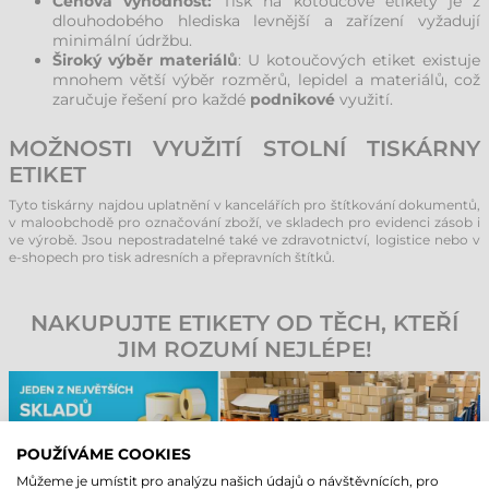
Cenová výhodnost:
Tisk na kotoučové etikety je z
dlouhodobého hlediska levnější a zařízení vyžadují
minimální údržbu.
Široký výběr materiálů
: U kotoučových etiket existuje
mnohem větší výběr rozměrů, lepidel a materiálů, což
zaručuje řešení pro každé
podnikové
využití.
MOŽNOSTI VYUŽITÍ STOLNÍ TISKÁRNY
ETIKET
Tyto tiskárny najdou uplatnění v kancelářích pro štítkování dokumentů,
v maloobchodě pro označování zboží, ve skladech pro evidenci zásob i
ve výrobě. Jsou nepostradatelné také ve zdravotnictví, logistice nebo v
e-shopech pro tisk adresních a přepravních štítků.
NAKUPUJTE ETIKETY OD TĚCH, KTEŘÍ
JIM ROZUMÍ NEJLÉPE!
POUŽÍVÁME COOKIES
Můžeme je umístit pro analýzu našich údajů o návštěvnících, pro