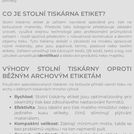
potřeby.
CO JE STOLNÍ TISKÁRNA ETIKET?
Stolní tiskárna etiket je zařízení navržené speciálně pro tisk na
kotoučové materiály. Přestože tato kategorie představuje základní
úroveň, využívá stejnou technologii jako profesionální průmyslová
zařízení – rozdíl spočívá především v robustnosti konstrukce a denním
objemu tisku. Tyto tiskárny dokáží v závislosti na modelu zpracovat
různé materiály, jako jsou papírové, termo, plastové nebo textilní
etikety. Zařízení umožňují tisk čárových kódů, QR kódů, textů a log, což
uživateli usnadňuje
identifikaci
a sledování produktů nebo majetku.
VÝHODY STOLNÍ TISKÁRNY OPROTI
BĚŽNÝM ARCHOVÝM ETIKETÁM
Používání specializovaných tiskáren na kotouče přináší oproti tisku na
archy v běžných tiskárnách mnoho výhod:
Rychlost
: Stolní tiskárny etiket jsou optimalizovány pro
okamžitý tisk bez zdlouhavého nastavování formátů.
Efektivita
: Jsou ideální pro tisk malého množství nebo i
jediného kusu etikety, čímž eliminují plýtvání
materiálem.
Kompaktní velikost:
Zabírají minimum místa, takže se
bez problémů vejdou i na ten nejmenší pult.