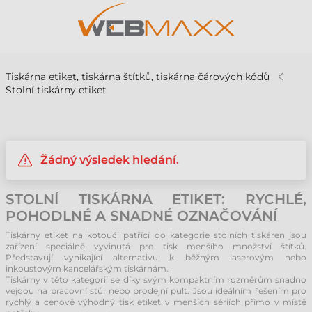
Tiskárna etiket, tiskárna štítků, tiskárna čárových kódů
Stolní tiskárny etiket
Žádný výsledek hledání.
STOLNÍ TISKÁRNA ETIKET: RYCHLÉ,
POHODLNÉ A SNADNÉ OZNAČOVÁNÍ
Tiskárny etiket na kotouči patřící do kategorie stolních tiskáren jsou
zařízení speciálně vyvinutá pro tisk menšího množství štítků.
Představují vynikající alternativu k běžným laserovým nebo
inkoustovým kancelářským tiskárnám.
Tiskárny v této kategorii se díky svým kompaktním rozměrům snadno
vejdou na pracovní stůl nebo prodejní pult. Jsou ideálním řešením pro
rychlý a cenově výhodný tisk etiket v menších sériích přímo v místě