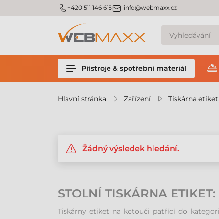
m_phone
m_email
+420 511 146 615
info@webmaxx.cz
Přístroje & spotřební materiál
Hlavní stránka
Zařízení
Tiskárna etiket
Žádný výsledek hledání.
STOLNÍ TISKÁRNA ETIKE
Tiskárny etiket na kotouči patřící do kategori