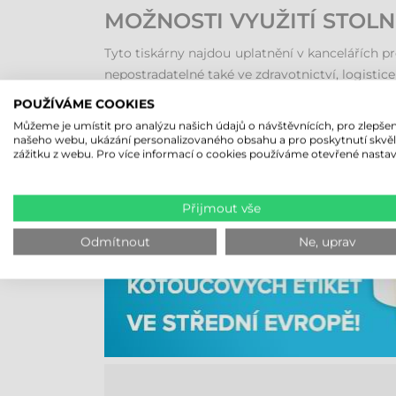
MOŽNOSTI VYUŽITÍ STOLN
Tyto tiskárny najdou uplatnění v kancelářích p
nepostradatelné také ve zdravotnictví, logistic
POUŽÍVÁME COOKIES
Můžeme je umístit pro analýzu našich údajů o návštěvnících, pro zlepšen
NAKUPUJTE 
našeho webu, ukázání personalizovaného obsahu a pro poskytnutí skvě
zážitku z webu. Pro více informací o cookies používáme otevřené nastav
Přijmout vše
Odmítnout
Ne, uprav