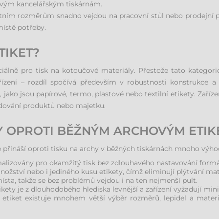
ovým kancelářským tiskárnám.
ktním rozměrům snadno vejdou na pracovní stůl nebo prodejní pu
místě potřeby.
TIKET?
eciálně pro tisk na kotoučové materiály. Přestože tato kategor
řízení – rozdíl spočívá především v robustnosti konstrukce 
 jako jsou papírové, termo, plastové nebo textilní etikety. Zaří
dování produktů nebo majetku.
Y OPROTI BĚŽNÝM ARCHOVÝM ETI
 přináší oproti tisku na archy v běžných tiskárnách mnoho výho
timalizovány pro okamžitý tisk bez zdlouhavého nastavování formá
množství nebo i jediného kusu etikety, čímž eliminují plýtvání ma
sta, takže se bez problémů vejdou i na ten nejmenší pult.
kety je z dlouhodobého hlediska levnější a zařízení vyžadují min
etiket existuje mnohem větší výběr rozměrů, lepidel a materi