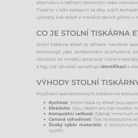
alternativu k běžným laserovým nebo inkoust
Tiskárny v této kategorii se díky svým kompa
výhodný tisk etiket v menších sériích přímo v 
CO JE STOLNÍ TISKÁRNA E
Stolní tiskárna etiket je zařízení navržené sp
technologii jako profesionální průmyslová za
závislosti na modelu zpracovat různé materiály,
a log, což uživateli usnadňuje
identifikaci
a sle
VÝHODY STOLNÍ TISKÁRN
Používání specializovaných tiskáren na kotouče
Rychlost
: Stolní tiskárny etiket jsou op
Efektivita
: Jsou ideální pro tisk malého 
Kompaktní velikost:
Zabírají minimum mí
Cenová výhodnost:
Tisk na kotoučové eti
Široký výběr materiálů
: U kotoučových 
využití.