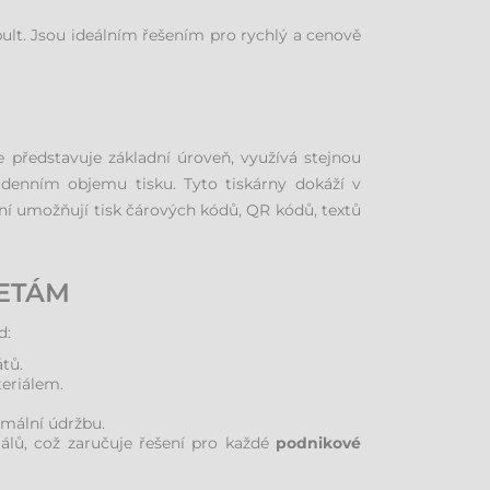
lt. Jsou ideálním řešením pro rychlý a cenově
ie představuje základní úroveň, využívá stejnou
a denním objemu tisku. Tyto tiskárny dokáží v
zení umožňují tisk čárových kódů, QR kódů, textů
KETÁM
d:
tů.
teriálem.
imální údržbu.
álů, což zaručuje řešení pro každé
podnikové