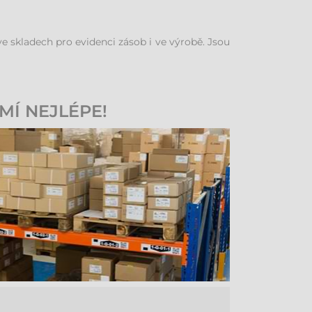
e skladech pro evidenci zásob i ve výrobě. Jsou
MÍ NEJLÉPE!