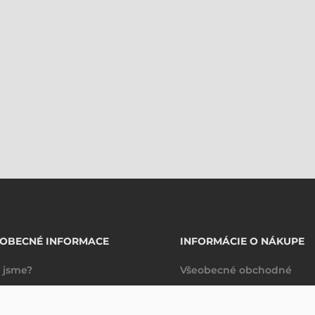
EOBECNÉ INFORMACE
INFORMÁCIE O NÁKUPE
 jsme?
Všeobecné obchodné
takty
podmienky