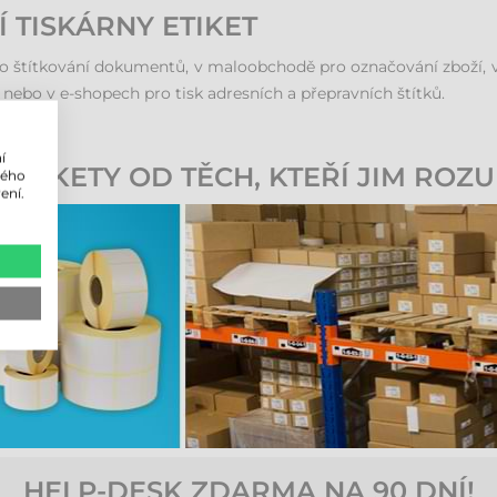
Í TISKÁRNY ETIKET
ro štítkování dokumentů, v maloobchodě pro označování zboží, v
e nebo v e-shopech pro tisk adresních a přepravních štítků.
í
ETIKETY OD TĚCH, KTEŘÍ JIM ROZU
lého
ení.
HELP-DESK ZDARMA NA 90 DNÍ!