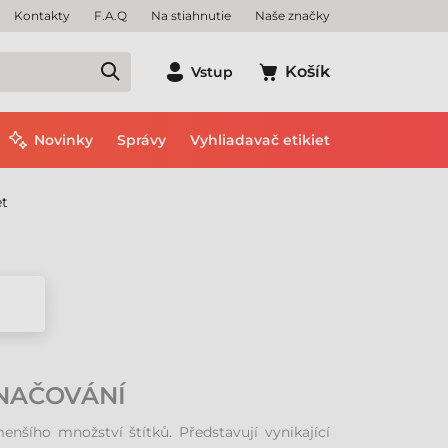
Kontakty
F.A.Q
Na stiahnutie
Naše značky
Košík
Vstup
Novinky
Správy
Vyhliadavač etikiet
et
ZNAČOVÁNÍ
menšího množství štítků. Představují vynikající