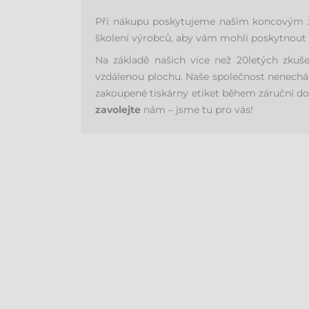
Při nákupu poskytujeme našim koncovým zák
školení výrobců, aby vám mohli poskytnout r
Na základě našich více než 20letých zkuš
vzdálenou plochu. Naše společnost nenechá 
zakoupené tiskárny etiket během záruční do
zavolejte
nám – jsme tu pro vás!