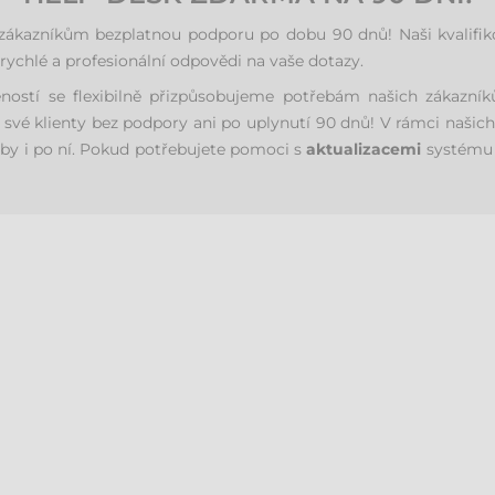
azníkům bezplatnou podporu po dobu 90 dnů! Naši kvalifikova
ychlé a profesionální odpovědi na vaše dotazy.
eností se flexibilně přizpůsobujeme potřebám našich zákaz
své klienty bez podpory ani po uplynutí 90 dnů! V rámci našich
by i po ní. Pokud potřebujete pomoci s
aktualizacemi
systému 