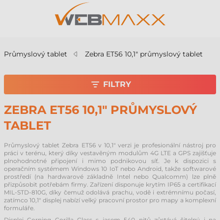
Průmyslový tablet
Zebra ET56 10,1" průmyslový tablet
FILTRY
ZEBRA ET56 10,1" PRŮMYSLOVÝ
TABLET
Průmyslový tablet Zebra ET56 v 10,1" verzi je profesionální nástroj pro
práci v terénu, který díky vestavěným modulům 4G LTE a GPS zajišťuje
plnohodnotné připojení i mimo podnikovou síť. Je k dispozici s
operačním systémem Windows 10 IoT nebo Android, takže softwarové
prostředí (na hardwarové základně Intel nebo Qualcomm) lze plně
přizpůsobit potřebám firmy. Zařízení disponuje krytím IP65 a certifikací
MIL-STD-810G, díky čemuž odolává prachu, vodě i extrémnímu počasí,
zatímco 10,1" displej nabízí velký pracovní prostor pro mapy a komplexní
formuláře.
Displej Corning Gorilla Glass s jasem 540 nitů zůstává čitelný i na