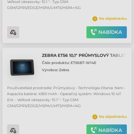
Veľkosť obrazovky: 10.1 " • Typ GSM:
GSM/GPRS/EDGE/HSPA/UMTS/HSPA+/4G
Na objednávku
NABÍDKA
ZEBRA ET56 10,1" PRŮMYSLOVÝ TABLET
Číslo produktu:
ET56BT-W14E
Výrobce:
Zebra
Používateľské prostredie: Průmyslový • Technológia čítania: Není •
Kapacita batérie: 4950 mAh • Operačný systém: Windows 10 IoT
Ent. • Veľkosť obrazovky: 10.1 " • Typ GSM:
GSM/GPRS/EDGE/HSPA/UMTS/HSPA+/4G
Na objednávku
NABÍDKA