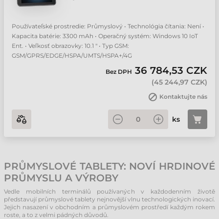
Používateľské prostredie: Průmyslový • Technológia čítania: Není •
Kapacita batérie: 3300 mAh • Operačný systém: Windows 10 IoT
Ent. • Veľkosť obrazovky: 10.1 " • Typ GSM:
GSM/GPRS/EDGE/HSPA/UMTS/HSPA+/4G
36 784,53 CZK
Bez DPH
(
45 244,97 CZK
)
Kontaktujte nás
ks
PRŮMYSLOVÉ TABLETY: NOVÍ HRDINOVÉ
PRŮMYSLU A VÝROBY
Vedle mobilních terminálů používaných v každodenním životě
představují průmyslové tablety nejnovější vlnu technologických inovací.
Jejich nasazení v obchodním a průmyslovém prostředí každým rokem
roste, a to z velmi pádných důvodů.