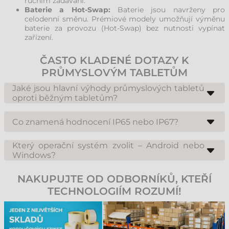
ručním zadávání.
Baterie a Hot-Swap:
Baterie jsou navrženy pro
celodenní směnu. Prémiové modely umožňují výměnu
baterie za provozu (Hot-Swap) bez nutnosti vypínat
zařízení.
ČASTO KLADENÉ DOTAZY K
PRŮMYSLOVÝM TABLETŮM
Jaké jsou hlavní výhody průmyslových tabletů
oproti běžným tabletům?
Průmyslové tablety jsou mnohem robustnější a disponují vyšším krytím
(IP). Na rozdíl od běžných tabletů obsahují profesionální skenery
Co znamená hodnocení IP65 nebo IP67?
čárových kódů, mají delší životní cyklus (dostupnost náhradních dílů po
mnoho let) a jsou čitelné i na přímém slunci.
Krytí IP65 znamená ochranu proti prachu a stříkající vodě. IP67 jde ještě
dále a zaručuje, že zařízení přežije ponoření do vody do hloubky 1 metru
Který operační systém zvolit – Android nebo
po dobu 30 minut. Pro náročné provozy doporučujeme minimálně
Windows?
standard IP65.
Android je populární pro svou flexibilitu, nižší nároky na hardware a
rychlé uživatelské rozhraní. Windows je ideální volbou, pokud
NAKUPUJTE OD ODBORNÍKŮ, KTEŘÍ
potřebujete plnou integraci s desktopovými aplikacemi, pokročilé síťové
služby Microsoft a práci s rozsáhlými databázemi.
TECHNOLOGIÍM ROZUMÍ!