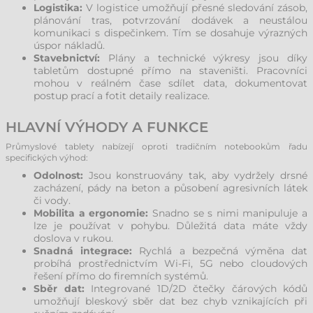
Logistika:
V logistice umožňují přesné sledování zásob,
plánování tras, potvrzování dodávek a neustálou
komunikaci s dispečinkem. Tím se dosahuje výrazných
úspor nákladů.
Stavebnictví:
Plány a technické výkresy jsou díky
tabletům dostupné přímo na staveništi. Pracovníci
mohou v reálném čase sdílet data, dokumentovat
postup prací a fotit detaily realizace.
HLAVNÍ VÝHODY A FUNKCE
Průmyslové tablety nabízejí oproti tradičním notebookům řadu
specifických výhod:
Odolnost:
Jsou konstruovány tak, aby vydržely drsné
zacházení, pády na beton a působení agresivních látek
či vody.
Mobilita a ergonomie:
Snadno se s nimi manipuluje a
lze je používat v pohybu. Důležitá data máte vždy
doslova v rukou.
Snadná integrace:
Rychlá a bezpečná výměna dat
probíhá prostřednictvím Wi-Fi, 5G nebo cloudových
řešení přímo do firemních systémů.
Sběr dat:
Integrované 1D/2D čtečky čárových kódů
umožňují bleskový sběr dat bez chyb vznikajících při