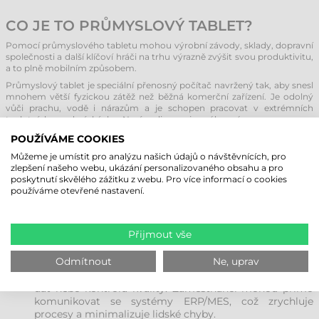
CO JE TO PRŮMYSLOVÝ TABLET?
Pomocí průmyslového tabletu mohou výrobní závody, sklady, dopravní
společnosti a další klíčoví hráči na trhu výrazně zvýšit svou produktivitu,
a to plně mobilním způsobem.
Průmyslový tablet je speciální přenosný počítač navržený tak, aby snesl
mnohem větší fyzickou zátěž než běžná komerční zařízení. Je odolný
vůči prachu, vodě i nárazům a je schopen pracovat v extrémních
teplotních podmínkách. Navíc disponuje výkonným procesorem,
velkým úložným prostorem a pokročilými komunikačními
POUŽÍVÁME COOKIES
technologiemi, díky čemuž si poradí s jakoukoli výzvou v terénu i v
provozu.
Můžeme je umístit pro analýzu našich údajů o návštěvnících, pro
zlepšení našeho webu, ukázání personalizovaného obsahu a pro
poskytnutí skvělého zážitku z webu. Pro více informací o cookies
OBLASTI POUŽITÍ PRŮMYSLOVÝCH
používáme otevřené nastavení.
TABLETŮ
Průmyslové tablety přinášejí výhody v mnoha odvětvích, jako jsou
výroba, logistika, stavebnictví, zdravotnictví, maloobchod nebo
Přijmout vše
vzdělávání.
Odmítnout
Ne, uprav
Výroba:
Ve výrobních procesech se tablety používají
pro sledování stavu strojů, zaznamenávání technických
dat nebo kontrolu kvality. Zaměstnanci mohou přímo
komunikovat se systémy ERP/MES, což zrychluje
procesy a minimalizuje lidské chyby.