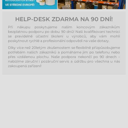
HELP-DESK ZDARMA NA 90 DNÍ!
Při nákupu poskytujeme našim koncovým zákazníkům
bezplatnou podporu po dobu 90 dnů! Naši kvalifikovaní technici
se pravidelně účastní školení u výrobců, aby vám mohli
poskytnout rychlé a profesionální odpovědi na vaše dotazy.
Díky více než 20letým zkušenostem se flexibilně přizpůsobujeme
potřebám našich zákazníků a pomáháme jim po telefonu nebo
přes vzdálenou plochu. Naše podpora nekončí po 90 dnech –
nabízíme záruční i pozáruční servis a údržbu pro všechna u nás
zakoupená zařízení!