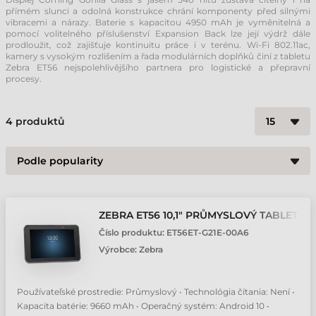
přímém slunci a odolná konstrukce chrání komponenty před silnými
vibracemi a nárazy. Baterie s kapacitou 4950 mAh je vyměnitelná a
pomocí volitelného příslušenství Expansion Back lze její výdrž dále
prodloužit, což zajišťuje kontinuitu práce i v terénu. Wi-Fi 802.11ac,
kamery s vysokým rozlišením a řada modulárních doplňků činí z tabletu
Zebra ET56 nejspolehlivějšího partnera pro logistické a přepravní
procesy.
4
produktů
ZEBRA ET56 10,1" PRŮMYSLOVÝ TABLET
Číslo produktu:
ET56ET-G21E-00A6
Výrobce:
Zebra
Používateľské prostredie: Průmyslový • Technológia čítania: Není •
Kapacita batérie: 9660 mAh • Operačný systém: Android 10 •