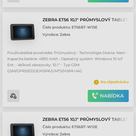
ZEBRA ET56 10,1" PRŮMYSLOVÝ TABLET
Číslo produktu:
ET56BT-W15E
Výrobce:
Zebra
Používateľské prostredie: Průmyslový • Technológia čítania: Není •
Kapacita batérie: 4950 mAh • Operačný systém: Windows 10 IoT
Ent. • Veľkosť obrazovky: 10.1 " • Typ GSM:
GSM/GPRS/EDGE/HSPA/UMTS/HSPA+/4G
Na objednávku
NABÍDKA
ZEBRA ET56 10,1" PRŮMYSLOVÝ TABLET
Číslo produktu:
ET56BT-W12E
Výrobce:
Zebra