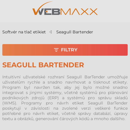
Softvér na tlač etikiet
Seagull Bartender
FILTRY
SEAGULL BARTENDER
Intuitivní uživatelské rozhraní Seagull BarTender umožňuje
uživatelům rychle a snadno navrhovat a tisknout etikety.
Program byl navržen tak, aby jej bylo možné snadno
integrovat s jinými systémy, včetně systémů pro plánování
podnikových zdrojů (ERP) a systémů pro správu skladů
(WMS). Programy pro návrh etiket Seagull BarTender
poskytují v závislosti na zvolené verzi veškeré funkce
potřebné pro návrh etiket, včetně správy databází, úpravy
textu a obrázků, generování čárových kódů a mnoho dalšího.