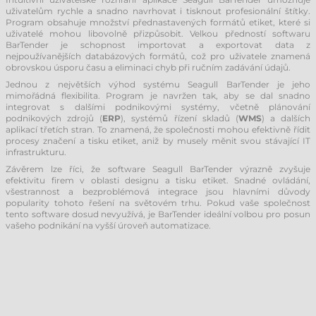
uživatelům rychle a snadno navrhovat i tisknout profesionální štítky.
Program obsahuje množství přednastavených formátů etiket, které si
uživatelé mohou libovolně přizpůsobit. Velkou předností softwaru
BarTender je schopnost importovat a exportovat data z
nejpoužívanějších databázových formátů, což pro uživatele znamená
obrovskou úsporu času a eliminaci chyb při ručním zadávání údajů.
Jednou z největších výhod systému Seagull BarTender je jeho
mimořádná flexibilita. Program je navržen tak, aby se dal snadno
integrovat s dalšími podnikovými systémy, včetně plánování
podnikových zdrojů (
ERP
), systémů řízení skladů (
WMS
) a dalších
aplikací třetích stran. To znamená, že společnosti mohou efektivně řídit
procesy značení a tisku etiket, aniž by musely měnit svou stávající IT
infrastrukturu.
Závěrem lze říci, že software Seagull BarTender výrazně zvyšuje
efektivitu firem v oblasti designu a tisku etiket. Snadné ovládání,
všestrannost a bezproblémová integrace jsou hlavními důvody
popularity tohoto řešení na světovém trhu. Pokud vaše společnost
tento software dosud nevyužívá, je BarTender ideální volbou pro posun
vašeho podnikání na vyšší úroveň automatizace.