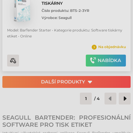
TISKÁRNY
Číslo produktu:
BTS-2-3YR
Výrobce:
Seagull
Model: BarTender Starter • Kategorie produktu: Software tiskárny
etiket • Online
Na objednávku
NABÍDKA
DALŠÍ PRODUKTY
/
4
SEAGULL BARTENDER: PROFESIONÁLNÍ
SOFTWARE PRO TISK ETIKET
Intuitivní uživatelské rozhraní aplikace Seagull BarTender umožňuje