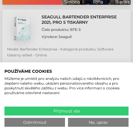
SEAGULL BARTENDER ENTERPRISE
2021, PRO 5 TISKÁRNY
Číslo produktu:
BTE-5
Výrobce:
Seagull
Model: BarTender Enterprise • Kategorie produktu: Software
tiskárny etiket • Online
3-5 pracovných dní
POUŽÍVÁME COOKIES
Můžeme je umístit pro analýzu našich údajů o návštěvnících, pro
NABÍDKA
zlepšení našeho webu, ukázání personalizovaného obsahu a pro
poskytnutí skvělého zážitku z webu. Pro více informací o cookies
používáme otevřené nastavení.
SEAGULL BARTENDER ENTERPRISE
2021, PRO 10 TISKÁRNY
Přijmout vše
Číslo produktu:
BTE-10
Odmítnout
Výrobce:
Seagull
Ne, uprav