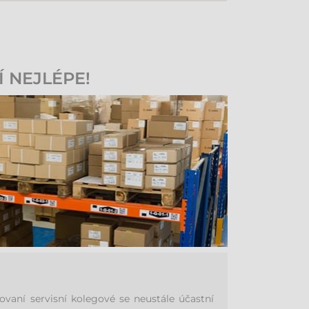
Í NEJLÉPE!
aní servisní kolegové se neustále účastní