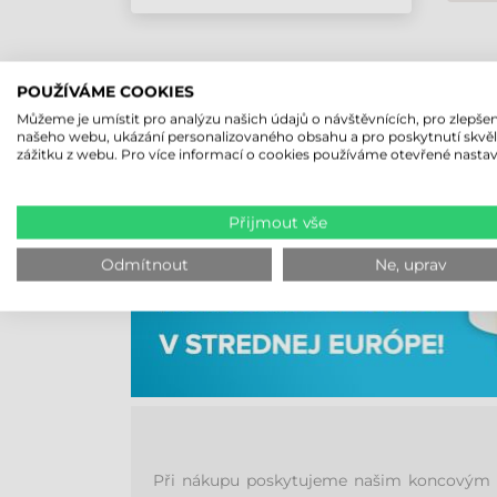
POUŽÍVÁME COOKIES
NAKUPUJTE
Můžeme je umístit pro analýzu našich údajů o návštěvnících, pro zlepšen
našeho webu, ukázání personalizovaného obsahu a pro poskytnutí skvě
zážitku z webu. Pro více informací o cookies používáme otevřené nastav
Přijmout vše
Odmítnout
Ne, uprav
Při nákupu poskytujeme našim koncovým zá