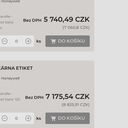
:
Honeywell
ansfer •
5 740,49 CZK
Bez DPH
sť tlače:
(
7 060,8 CZK
)
mm
DO KOŠÍKU
ks
KÁRNA ETIKET
:
Honeywell
ansfer •
7 175,54 CZK
Bez DPH
sť tlače: 125
(
8 825,91 CZK
)
DO KOŠÍKU
ks