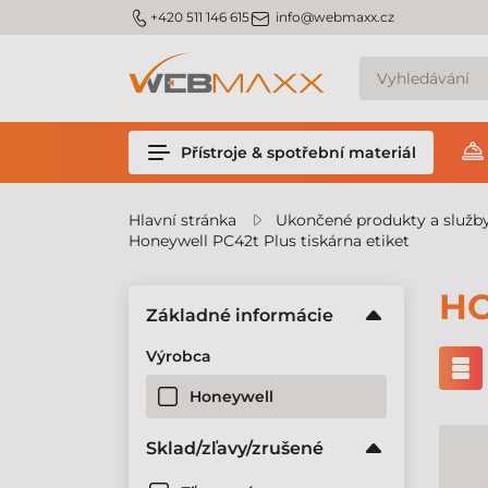
m_phone
m_email
+420 511 146 615
info@webmaxx.cz
Přístroje & spotřební materiál
Hlavní stránka
Ukončené produkty a služb
Honeywell PC42t Plus tiskárna etiket
HO
Základné informácie
Výrobca
Honeywell
Sklad/zľavy/zrušené