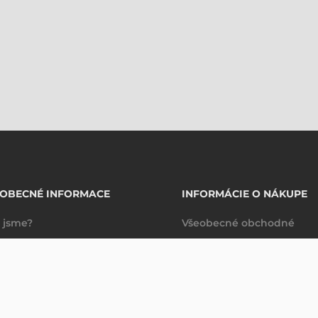
EOBECNÉ INFORMACE
INFORMÁCIE O NÁKUPE
 jsme?
Všeobecné obchodné
takty
podmienky
Dodacie a platobné
podmienky
Spravovanie údajov