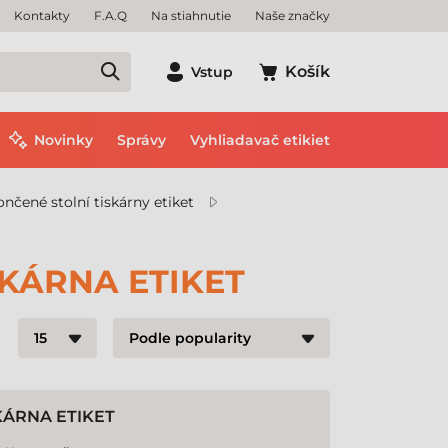
Kontakty
F.A.Q
Na stiahnutie
Naše značky
Košík
Vstup
Novinky
Správy
Vyhliadavač etikiet
nčené stolní tiskárny etiket
KÁRNA ETIKET
KÁRNA ETIKET