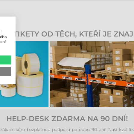
 ETIKETY OD TĚCH, KTEŘÍ JE ZNAJ
í
lého
ení.
HELP-DESK ZDARMA NA 90 DNÍ!
kazníkům bezplatnou podporu po dobu 90 dní! Naši kvalifikov