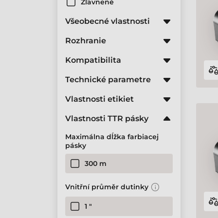
Zľavnené
Všeobecné vlastnosti
Rozhranie
Kompatibilita
Technické parametre
Vlastnosti etikiet
Vlastnosti TTR pásky
Maximálna dĺžka farbiacej
pásky
300 m
Vnitřní průměr dutinky
1 "