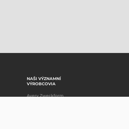
NAŠI VÝZNAMNÍ
VÝROBCOVIA
Avery Zweckform
Datalogic
Epson
Godex