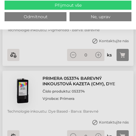
INKOUSTOVÁ KAZETA (CMY),
Přijmout vše
PIGMENTED, LX600E, LX610E
Číslo produktu:
053495
Odmítnout
Ne, uprav
Výrobce:
Primera
Technologie inkoustu: Pigmented • Barva: Barevné
Kontaktujte nás
ks
PRIMERA 053374 BAREVNÝ
INKOUSTOVÁ KAZETA (CMY), DYE
BASED, LX500E, LX500EC
Číslo produktu:
053374
Výrobce:
Primera
Technologie inkoustu: Dye Based • Barva: Barevné
Kontaktujte nás