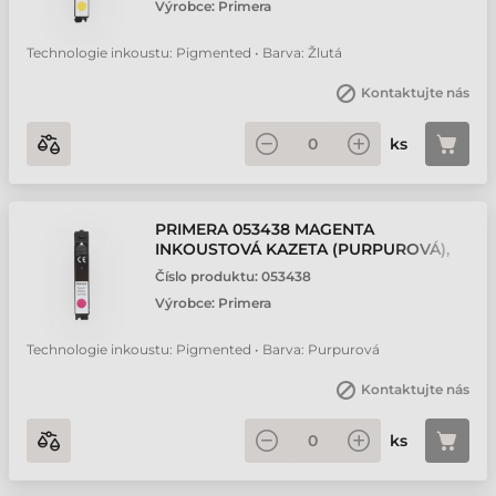
Výrobce:
Primera
Technologie inkoustu: Pigmented • Barva: Žlutá
Kontaktujte nás
ks
PRIMERA 053438 MAGENTA
INKOUSTOVÁ KAZETA (PURPUROVÁ),
PIGMENTED, LX900E
Číslo produktu:
053438
Výrobce:
Primera
Technologie inkoustu: Pigmented • Barva: Purpurová
Kontaktujte nás
ks