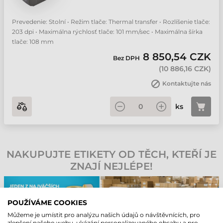
Prevedenie: Stolní • Režim tlače: Thermal transfer • Rozlíšenie tlače:
203 dpi • Maximálna rýchlosť tlače: 101 mm/sec • Maximálna šírka
tlače: 108 mm
8 850,54 CZK
Bez DPH
(
10 886,16 CZK
)
Kontaktujte nás
ks
NAKUPUJTE ETIKETY OD TĚCH, KTEŘÍ JE
ZNAJÍ NEJLÉPE!
POUŽÍVÁME COOKIES
Můžeme je umístit pro analýzu našich údajů o návštěvnících, pro
zlepšení našeho webu, ukázání personalizovaného obsahu a pro