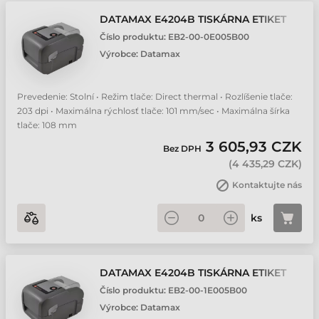
DATAMAX E4204B TISKÁRNA ETIKET
Číslo produktu:
EB2-00-0E005B00
Výrobce:
Datamax
Prevedenie: Stolní • Režim tlače: Direct thermal • Rozlíšenie tlače:
203 dpi • Maximálna rýchlosť tlače: 101 mm/sec • Maximálna šírka
tlače: 108 mm
3 605,93 CZK
Bez DPH
(
4 435,29 CZK
)
Kontaktujte nás
ks
DATAMAX E4204B TISKÁRNA ETIKET
Číslo produktu:
EB2-00-1E005B00
Výrobce:
Datamax