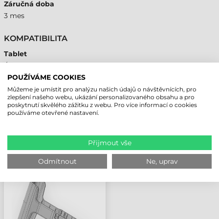
Záručná doba
3 mes
KOMPATIBILITA
Tablet
Áno
POUŽÍVÁME COOKIES
Můžeme je umístit pro analýzu našich údajů o návštěvnících, pro
zlepšení našeho webu, ukázání personalizovaného obsahu a pro
poskytnutí skvělého zážitku z webu. Pro více informací o cookies
NAPOSLEDY PROHLÍŽENÉ PRODUKTY
používáme otevřené nastavení.
Přijmout vše
ZEBRA PŘÍSLUŠENSTVÍ,
T ADAPTÉR (10"), 4
Odmítnout
Ne, uprav
KS/BAL., ET401