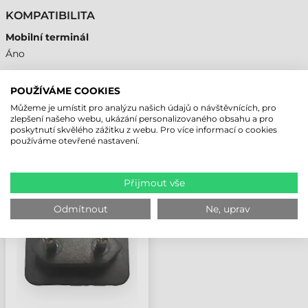
KOMPATIBILITA
Mobilní terminál
Áno
POUŽÍVÁME COOKIES
Můžeme je umístit pro analýzu našich údajů o návštěvnících, pro
NAPOSLEDY PROHLÍŽENÉ PRODUKTY
zlepšení našeho webu, ukázání personalizovaného obsahu a pro
poskytnutí skvělého zážitku z webu. Pro více informací o cookies
používáme otevřené nastavení.
ZEBRA PŘÍSLUŠENSTVÍ,
NABÍJEČKA, TC701,
Přijmout vše
TC501, ET401
Odmítnout
Ne, uprav