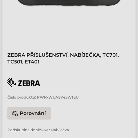
ZEBRA PŘÍSLUŠENSTVÍ, NABÍJEČKA, TC701,
TC501, ET401
Číslo produktu:
PWR-WUA5V45W1EU
Porovnání
Podskupina doplnkov : Nabíječka