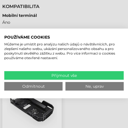
KOMPATIBILITA
Mobilní terminál
Áno
POUŽÍVÁME COOKIES
Můžeme je umístit pro analýzu našich údajů o návštěvnících, pro
NAPOSLEDY PROHLÍŽENÉ PRODUKTY
zlepšení našeho webu, ukázání personalizovaného obsahu a pro
poskytnutí skvělého zážitku z webu. Pro více informací o cookies
používáme otevřené nastavení.
ZEBRA ADAPTÉR RFD90
SLED +
Přijmout vše
TC70/70X/72/75/75X/77
MOBILNÍ TERMINÁL
Odmítnout
Ne, uprav