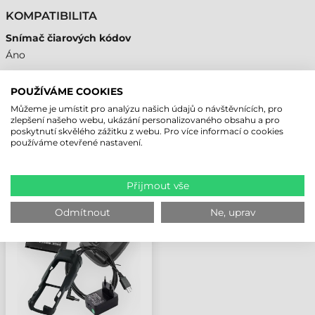
KOMPATIBILITA
Snímač čiarových kódov
Áno
POUŽÍVÁME COOKIES
Můžeme je umístit pro analýzu našich údajů o návštěvnících, pro
NAPOSLEDY PROHLÍŽENÉ PRODUKTY
zlepšení našeho webu, ukázání personalizovaného obsahu a pro
poskytnutí skvělého zážitku z webu. Pro více informací o cookies
používáme otevřené nastavení.
M3 MOBILNÍ RUKAVICE
PRO LEVOU RUKU,
Přijmout vše
VELIKOST L, WR15
Odmítnout
Ne, uprav