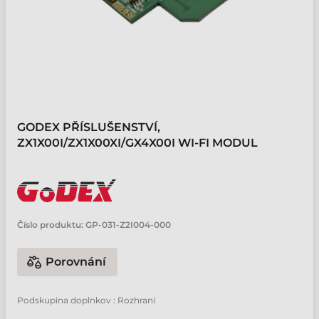
GODEX PŘÍSLUŠENSTVÍ,
ZX1X00I/ZX1X00XI/GX4X00I WI-FI MODUL
Číslo produktu:
GP-031-Z2I004-000
Porovnání
Podskupina doplnkov : Rozhraní