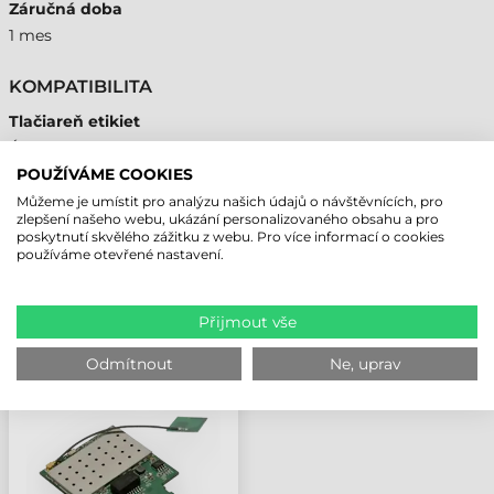
Záručná doba
1 mes
KOMPATIBILITA
Tlačiareň etikiet
Áno
POUŽÍVÁME COOKIES
Můžeme je umístit pro analýzu našich údajů o návštěvnících, pro
zlepšení našeho webu, ukázání personalizovaného obsahu a pro
poskytnutí skvělého zážitku z webu. Pro více informací o cookies
NAPOSLEDY PROHLÍŽENÉ PRODUKTY
používáme otevřené nastavení.
Přijmout vše
GODEX PŘÍSLUŠENSTVÍ,
ZX1X00I/ZX1X00XI/GX4X00I
Odmítnout
Ne, uprav
WI-FI MODUL