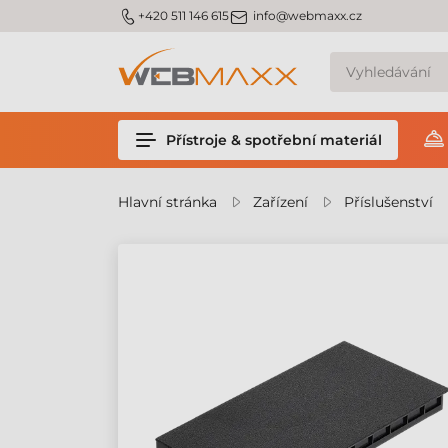
m_phone
m_email
+420 511 146 615
info@webmaxx.cz
Přístroje & spotřební materiál
Hlavní stránka
Zařízení
Příslušenství