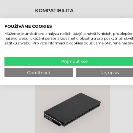
KOMPATIBILITA
Tablet
Áno
POUŽÍVÁME COOKIES
Můžeme je umístit pro analýzu našich údajů o návštěvnících, pro zlepšen
našeho webu, ukázání personalizovaného obsahu a pro poskytnutí skvě
zážitku z webu. Pro více informací o cookies používáme otevřené nastav
NAPOSLEDY PROHLÍŽENÉ PRO
Přijmout vše
GETAC BATERIE, 4990 MAH,
ZX10G2
Odmítnout
Ne, uprav