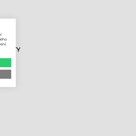
í
lého
ení.
DUKTY