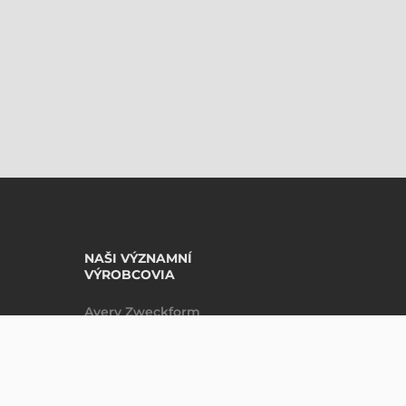
NAŠI VÝZNAMNÍ
VÝROBCOVIA
Avery Zweckform
Datalogic
DO KOŠÍKU
ks
Epson
Godex