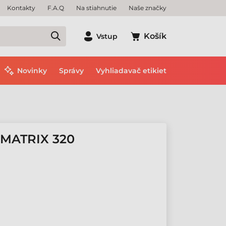
Kontakty
F.A.Q
Na stiahnutie
Naše značky
Košík
Vstup
Novinky
Správy
Vyhliadavač etikiet
MATRIX 320