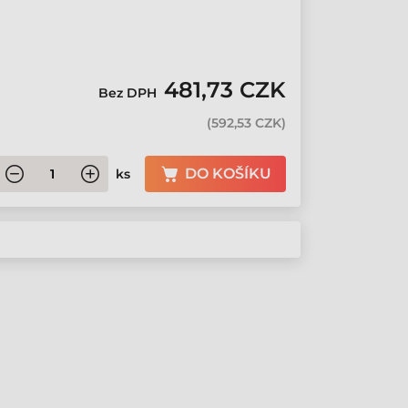
481,73 CZK
Bez DPH
(
592,53 CZK
)
DO KOŠÍKU
ks