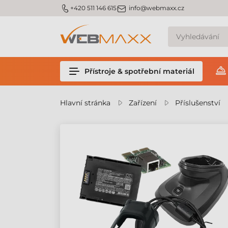
m_phone
m_email
+420 511 146 615
info@webmaxx.cz
Přístroje & spotřební materiál
Hlavní stránka
Zařízení
Příslušenství