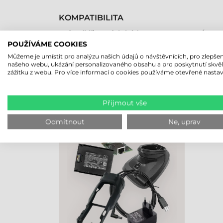
KOMPATIBILITA
Snímač čiarových kódov
Áno
POUŽÍVÁME COOKIES
Můžeme je umístit pro analýzu našich údajů o návštěvnících, pro zlepšen
našeho webu, ukázání personalizovaného obsahu a pro poskytnutí skvě
zážitku z webu. Pro více informací o cookies používáme otevřené nastav
NAPOSLEDY PROHLÍŽENÉ PRO
Přijmout vše
DATALOGIC DOPLNĚK,
DRŽÁK, MATRIX 320
Odmítnout
Ne, uprav