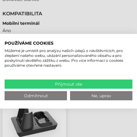
KOMPATIBILITA
Mobilní terminál
Áno
POUŽÍVÁME COOKIES
Můžeme je umístit pro analýzu našich údajů o návštěvnících, pro
zlepšení našeho webu, ukázání personalizovaného obsahu a pro
NAPOSLEDY PROHLÍŽENÉ PRODUKTY
poskytnutí skvělého zážitku z webu. Pro více informací o cookies
používáme otevřené nastavení.
BLUEBIRD DOKOVACÍ
Přijmout vše
STANICE, 1 BAT., 1 ZAŘÍZ.,
EK430, NAP.ZDROJ
Odmítnout
Ne, uprav
(602010012) A
NAP.KABEL
(XHATAPKAB) JE
ZAPOTŘEBÍ