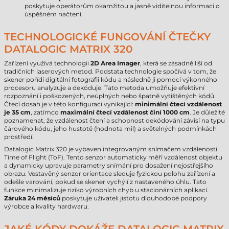
poskytuje operátorům okamžitou a jasně viditelnou informaci o
úspěšném načtení.
TECHNOLOGICKÉ FUNGOVÁNÍ ČTEČKY
DATALOGIC MATRIX 320
Zařízení využívá technologii
2D Area Imager
, která se zásadně liší od
tradičních laserových metod. Podstata technologie spočívá v tom, že
skener pořídí digitální fotografii kódu a následně ji pomocí výkonného
procesoru analyzuje a dekóduje. Tato metoda umožňuje efektivní
rozpoznání i poškozených, neúplných nebo špatně vytištěných kódů.
Čtecí dosah je v této konfiguraci vynikající:
minimální čtecí vzdálenost
je 35 cm
, zatímco
maximální čtecí vzdálenost činí 1000 cm
. Je důležité
poznamenat, že vzdálenost čtení a schopnost dekódování závisí na typu
čárového kódu, jeho hustotě (hodnota mil) a světelných podmínkách
prostředí.
Datalogic Matrix 320 je vybaven integrovaným snímačem vzdálenosti
Time of Flight (ToF). Tento senzor automaticky měří vzdálenost objektu
a dynamicky upravuje parametry snímání pro dosažení nejostřejšího
obrazu. Vestavěný senzor orientace sleduje fyzickou polohu zařízení a
odešle varování, pokud se skener vychýlí z nastaveného úhlu. Tato
funkce minimalizuje riziko výrobních chyb u stacionárních aplikací.
Záruka 24 měsíců
poskytuje uživateli jistotu dlouhodobé podpory
výrobce a kvality hardwaru.