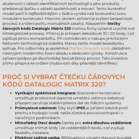
zkušeností v oblasti identifikačních technologií a jeho produkty
představují špičku v oblasti spolehlivosti a inovací. Tento konkrétní
model patří k nejflexibilnějším v řadě a vyniká nad konkurencí svou
modulární konstrukcí. Hlavním úkolem zařízení je zvýšení bezpečnosti
procesů a snížení počtu manuálních zásahů. Nasazením
čtečky
čárových kódů Datalogic Matrix 320
mohou firmy výrazně urychlit své
intralogistické procesy. Přístroj je schopen dekódovat 1D i 2D kódy, což
zajišťuje plnou kompatibilitu. Při rozhodování o nákupu je kritickým
faktorem technologická stabilita, kterou tento model bezezbytku
splňuje. Pro odborníky je spolehlivá
čtečka čárových kódů
základním
nástrojem moderního řízení skladu a sledování výroby. Konstrukce
zařízení podporuje dlouhodobý bezúdržbový provoz. Tato investice
přímo přispívá ke snížení chybovosti díky přesnější identifikaci.
PROČ SI VYBRAT ČTEČKU ČÁROVÝCH
KÓDŮ DATALOGIC MATRIX 320?
Vynikající systémová integrace:
Stacionární konstrukce
umožňuje prostorově úsporné umístění, zatímco kabelové
připojení zaručuje stabilní přenos dat do řídicích systémů.
Průmyslová odolnost:
Díky krytí
IP65
je zařízení odolné proti
prachu a tryskající vodě, takže zůstává provozuschopné i v
náročných podmínkách.
Mimořádný čtecí dosah:
Optika pro
extra dlouhou vzdálenost
umožňuje snímat kódy i ze vzdálenějších bodů, což zvyšuje
flexibilitu instalace.
Efektivní zpětná vazba:
360stupňový vizuální stavový kroužek