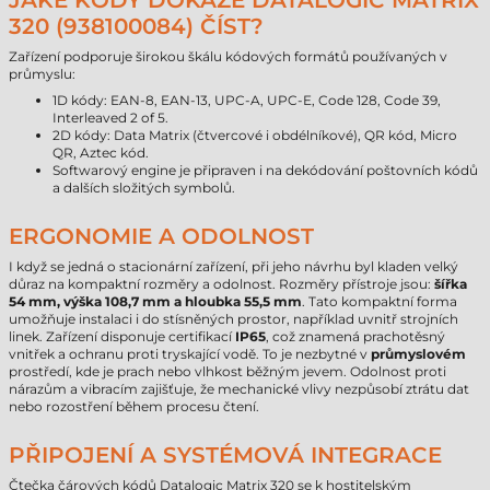
JAKÉ KÓDY DOKÁŽE DATALOGIC MATRIX
320 (938100084) ČÍST?
Zařízení podporuje širokou škálu kódových formátů používaných v
průmyslu:
1D kódy: EAN-8, EAN-13, UPC-A, UPC-E, Code 128, Code 39,
Interleaved 2 of 5.
2D kódy: Data Matrix (čtvercové i obdélníkové), QR kód, Micro
QR, Aztec kód.
Softwarový engine je připraven i na dekódování poštovních kódů
a dalších složitých symbolů.
ERGONOMIE A ODOLNOST
I když se jedná o stacionární zařízení, při jeho návrhu byl kladen velký
důraz na kompaktní rozměry a odolnost. Rozměry přístroje jsou:
šířka
54 mm, výška 108,7 mm a hloubka 55,5 mm
. Tato kompaktní forma
umožňuje instalaci i do stísněných prostor, například uvnitř strojních
linek. Zařízení disponuje certifikací
IP65
, což znamená prachotěsný
vnitřek a ochranu proti tryskající vodě. To je nezbytné v
průmyslovém
prostředí, kde je prach nebo vlhkost běžným jevem. Odolnost proti
nárazům a vibracím zajišťuje, že mechanické vlivy nezpůsobí ztrátu dat
nebo rozostření během procesu čtení.
PŘIPOJENÍ A SYSTÉMOVÁ INTEGRACE
Čtečka čárových kódů Datalogic Matrix 320 se k hostitelským