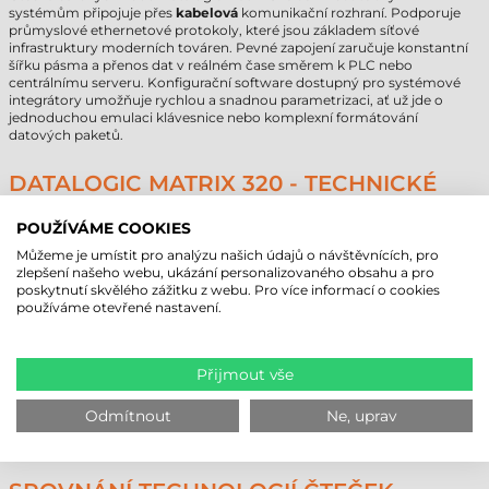
systémům připojuje přes
kabelová
komunikační rozhraní. Podporuje
průmyslové ethernetové protokoly, které jsou základem síťové
infrastruktury moderních továren. Pevné zapojení zaručuje konstantní
šířku pásma a přenos dat v reálném čase směrem k PLC nebo
centrálnímu serveru. Konfigurační software dostupný pro systémové
integrátory umožňuje rychlou a snadnou parametrizaci, ať už jde o
jednoduchou emulaci klávesnice nebo komplexní formátování
datových paketů.
DATALOGIC MATRIX 320 - TECHNICKÉ
PARAMETRY
POUŽÍVÁME COOKIES
Značka
Datalogic
Můžeme je umístit pro analýzu našich údajů o návštěvnících, pro
Model
Matrix 320
zlepšení našeho webu, ukázání personalizovaného obsahu a pro
Technologie čtení
2D Area Imager
poskytnutí skvělého zážitku z webu. Pro více informací o cookies
používáme otevřené nastavení.
Komunikace
kabelová
Min. čtecí vzdálenost
35 cm
Max. čtecí vzdálenost
1000 cm
Pracovní prostředí
průmyslové
Přijmout vše
Provedení
stacionární
Záruční doba
24 měsíců
Odmítnout
Ne, uprav
Další podrobnosti naleznete v záložce Parametry!