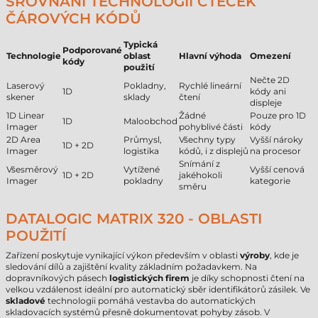
SROVNÁNÍ TECHNOLOGIÍ ČTEČEK
ČÁROVÝCH KÓDŮ
Typická
Podporované
Technologie
oblast
Hlavní výhoda
Omezení
kódy
použití
Nečte 2D
Laserový
Pokladny,
Rychlé lineární
1D
kódy ani
skener
sklady
čtení
displeje
1D Linear
Žádné
Pouze pro 1D
1D
Maloobchod
Imager
pohyblivé části
kódy
2D Area
Průmysl,
Všechny typy
Vyšší nároky
1D + 2D
Imager
logistika
kódů, i z displejů
na procesor
Snímání z
Všesměrový
Vytížené
Vyšší cenová
1D + 2D
jakéhokoli
Imager
pokladny
kategorie
směru
DATALOGIC MATRIX 320 - OBLASTI
POUŽITÍ
Zařízení poskytuje vynikající výkon především v oblasti
výroby
, kde je
sledování dílů a zajištění kvality základním požadavkem. Na
dopravníkových pásech
logistických firem
je díky schopnosti čtení na
velkou vzdálenost ideální pro automatický sběr identifikátorů zásilek. Ve
skladové
technologii pomáhá vestavba do automatických
skladovacích systémů přesně dokumentovat pohyby zásob. V