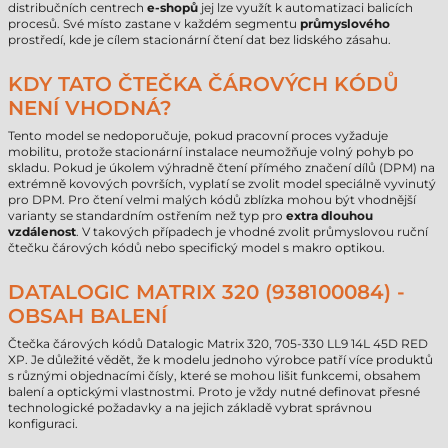
distribučních centrech
e-shopů
jej lze využít k automatizaci balicích
procesů. Své místo zastane v každém segmentu
průmyslového
prostředí, kde je cílem stacionární čtení dat bez lidského zásahu.
KDY TATO ČTEČKA ČÁROVÝCH KÓDŮ
NENÍ VHODNÁ?
Tento model se nedoporučuje, pokud pracovní proces vyžaduje
mobilitu, protože stacionární instalace neumožňuje volný pohyb po
skladu. Pokud je úkolem výhradně čtení přímého značení dílů (DPM) na
extrémně kovových površích, vyplatí se zvolit model speciálně vyvinutý
pro DPM. Pro čtení velmi malých kódů zblízka mohou být vhodnější
varianty se standardním ostřením než typ pro
extra dlouhou
vzdálenost
. V takových případech je vhodné zvolit průmyslovou ruční
čtečku čárových kódů nebo specifický model s makro optikou.
DATALOGIC MATRIX 320 (938100084) -
OBSAH BALENÍ
Čtečka čárových kódů Datalogic Matrix 320, 705-330 LL9 14L 45D RED
XP. Je důležité vědět, že k modelu jednoho výrobce patří více produktů
s různými objednacími čísly, které se mohou lišit funkcemi, obsahem
balení a optickými vlastnostmi. Proto je vždy nutné definovat přesné
technologické požadavky a na jejich základě vybrat správnou
konfiguraci.