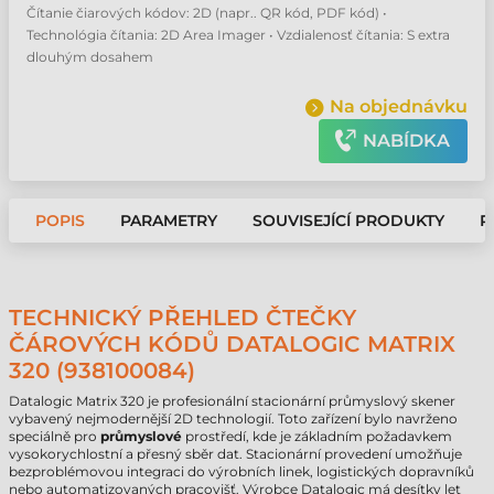
Čítanie čiarových kódov: 2D (napr.. QR kód, PDF kód) •
Technológia čítania: 2D Area Imager • Vzdialenosť čítania: S extra
dlouhým dosahem
Na objednávku
NABÍDKA
POPIS
PARAMETRY
SOUVISEJÍCÍ PRODUKTY
P
TECHNICKÝ PŘEHLED ČTEČKY
ČÁROVÝCH KÓDŮ DATALOGIC MATRIX
320 (938100084)
Datalogic Matrix 320 je profesionální stacionární průmyslový skener
vybavený nejmodernější 2D technologií. Toto zařízení bylo navrženo
speciálně pro
průmyslové
prostředí, kde je základním požadavkem
vysokorychlostní a přesný sběr dat. Stacionární provedení umožňuje
bezproblémovou integraci do výrobních linek, logistických dopravníků
nebo automatizovaných pracovišť. Výrobce Datalogic má desítky let