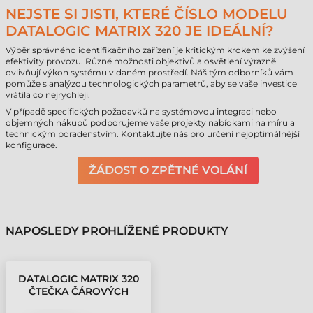
NEJSTE SI JISTI, KTERÉ ČÍSLO MODELU
DATALOGIC MATRIX 320 JE IDEÁLNÍ?
Výběr správného identifikačního zařízení je kritickým krokem ke zvýšení
efektivity provozu. Různé možnosti objektivů a osvětlení výrazně
ovlivňují výkon systému v daném prostředí. Náš tým odborníků vám
pomůže s analýzou technologických parametrů, aby se vaše investice
vrátila co nejrychleji.
V případě specifických požadavků na systémovou integraci nebo
objemných nákupů podporujeme vaše projekty nabídkami na míru a
technickým poradenstvím. Kontaktujte nás pro určení nejoptimálnější
konfigurace.
ŽÁDOST O ZPĚTNÉ VOLÁNÍ
NAPOSLEDY PROHLÍŽENÉ PRODUKTY
DATALOGIC MATRIX 320
ČTEČKA ČÁROVÝCH
KÓDŮ