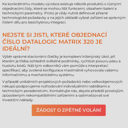
Ke konkrétnímu modelu výrobce existuje několik produktů s různými
objednacími čísly, které se mohou lišit funkcemi, obsahem balení a
technickými parametry. Proto je vždy nutné definovat přesné
technologické požadavky a na jejich základě vybrat zařízení se správným
číslem dílu pro bezchybnou integraci.
NEJSTE SI JISTI, KTERÉ OBJEDNACÍ
ČÍSLO DATALOGIC MATRIX 320 JE
IDEÁLNÍ?
Výběr správné stacionární čtečky je komplexní inženýrský úkol, při
kterém je třeba zohlednit světelné podmínky, rychlost posuvu pásu a
hustotu kódů. Náš tým odborníků vám pomůže s interpretací
specifikací, aby zvolená konfigurace maximálně vyhovovala vašemu
informačnímu a mechanickému systému.
V případě unikátních projektových požadavků nebo velkoobjemových
nákupů podporujeme rozhodování individuálními nabídkami a
technickým poradenstvím. Kontaktujte nás, abyste předešli prostojům
způsobeným nekompatibilními zařízeními a optimalizovali své
investiční náklady.
ŽÁDOST O ZPĚTNÉ VOLÁNÍ