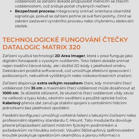
vzdálenosti se zařízení dokáže přizpůsobit měnícím se čtecím
vzdálenostem, což snižuje počet chybných načtení.
Bezpečnost procesu:
Integrovaný snímač orientace okamžitě
signalizuje, pokud se zařízení pohne ze své fixní polohy, čímž se
zabrání zastavení výrobního procesu nebo chybnému sledování
zásilek.
TECHNOLOGICKÉ FUNGOVÁNÍ ČTEČKY
DATALOGIC MATRIX 320
Zařízení využívá technologii
2D Area Imager
, která v praxi funguje jako
digitální fotoaparát s vysokým rozlišením. Toto řešení dokáže snímat
nejen tradiční čárové kódy, ale i složité 2D kódy z jakéhokoli směru.
Dekódování probíhá softwarově, což umožňuje efektivní zpracování i
poškozených, nekvalitně vytištěných nebo nízkokontrastních značení.
Zařízení disponuje
extra velkým rozsahem
čtení, kdy minimální čtecí
vzdálenost činí
35 cm
a maximální čtecí vzdálenost může dosáhnout až
1000 cm
. Je důležité zdůraznit, že skutečná čtecí vzdálenost vždy závisí
na velikosti a typu kódu, okolním osvětlení a použité optické čočce.
Kabelový
přenos dat zaručuje stabilní spojení s centrálními řídicími
jednotkami bez jakéhokoli zpoždění.
Flexibilní konfiguraci umožňují volitelná řešení s tekutými čočkami nebo
profesionální objektivy standardu C-Mount. Tato modularita dovoluje
přesné přizpůsobení zařízení místním fyzickým podmínkám a
požadavkům na hloubku ostrosti. Vizuální 360stupňový zpětnovazební
kroužek poskytuje operátorům okamžitou a jasnou informaci o