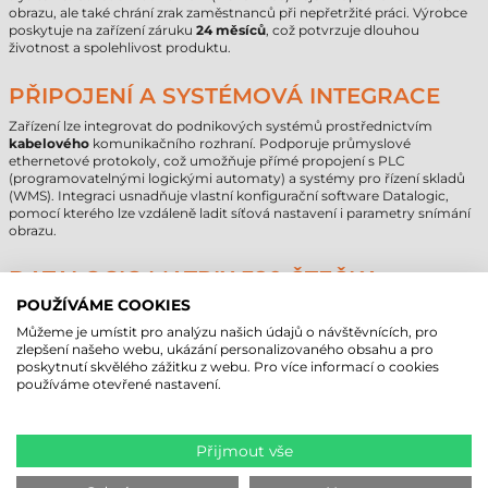
obrazu, ale také chrání zrak zaměstnanců při nepřetržité práci. Výrobce
poskytuje na zařízení záruku
24 měsíců
, což potvrzuje dlouhou
životnost a spolehlivost produktu.
PŘIPOJENÍ A SYSTÉMOVÁ INTEGRACE
Zařízení lze integrovat do podnikových systémů prostřednictvím
kabelového
komunikačního rozhraní. Podporuje průmyslové
ethernetové protokoly, což umožňuje přímé propojení s PLC
(programovatelnými logickými automaty) a systémy pro řízení skladů
(WMS). Integraci usnadňuje vlastní konfigurační software Datalogic,
pomocí kterého lze vzdáleně ladit síťová nastavení i parametry snímání
obrazu.
DATALOGIC MATRIX 320 ČTEČKA
ČÁROVÝCH KÓDŮ - TECHNICKÉ
POUŽÍVÁME COOKIES
PARAMETRY
Můžeme je umístit pro analýzu našich údajů o návštěvnících, pro
zlepšení našeho webu, ukázání personalizovaného obsahu a pro
poskytnutí skvělého zážitku z webu. Pro více informací o cookies
Značka
Datalogic
používáme otevřené nastavení.
Model
Matrix 320
Technologie čtení
2D Area Imager
Komunikace
kabelová
Min. čtecí vzdálenost
35 cm
Přijmout vše
Max. čtecí vzdálenost
1000 cm