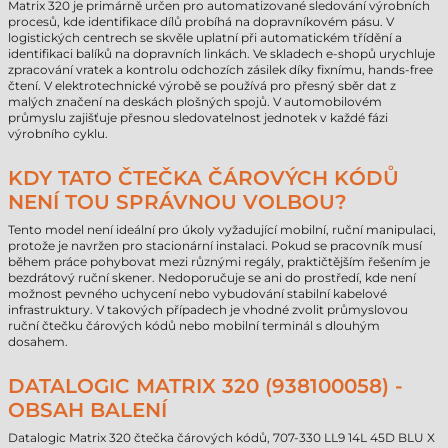
Matrix 320 je primárně určen pro automatizované sledování výrobních
procesů, kde identifikace dílů probíhá na dopravníkovém pásu. V
logistických centrech se skvěle uplatní při automatickém třídění a
identifikaci balíků na dopravních linkách. Ve skladech e-shopů urychluje
zpracování vratek a kontrolu odchozích zásilek díky fixnímu, hands-free
čtení. V elektrotechnické výrobě se používá pro přesný sběr dat z
malých značení na deskách plošných spojů. V automobilovém
průmyslu zajišťuje přesnou sledovatelnost jednotek v každé fázi
výrobního cyklu.
KDY TATO ČTEČKA ČÁROVÝCH KÓDŮ
NENÍ TOU SPRÁVNOU VOLBOU?
Tento model není ideální pro úkoly vyžadující mobilní, ruční manipulaci,
protože je navržen pro stacionární instalaci. Pokud se pracovník musí
během práce pohybovat mezi různými regály, praktičtějším řešením je
bezdrátový ruční skener. Nedoporučuje se ani do prostředí, kde není
možnost pevného uchycení nebo vybudování stabilní kabelové
infrastruktury. V takových případech je vhodné zvolit průmyslovou
ruční čtečku čárových kódů nebo mobilní terminál s dlouhým
dosahem.
DATALOGIC MATRIX 320 (938100058) -
OBSAH BALENÍ
Datalogic Matrix 320 čtečka čárových kódů, 707-330 LL9 14L 45D BLU X