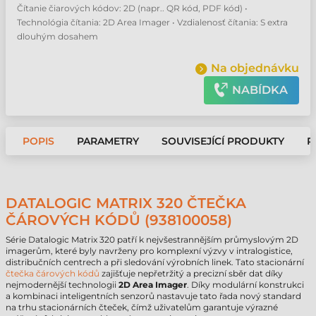
Čítanie čiarových kódov: 2D (napr.. QR kód, PDF kód) •
Technológia čítania: 2D Area Imager • Vzdialenosť čítania: S extra
dlouhým dosahem
Na objednávku
NABÍDKA
POPIS
PARAMETRY
SOUVISEJÍCÍ PRODUKTY
P
DATALOGIC MATRIX 320 ČTEČKA
ČÁROVÝCH KÓDŮ (938100058)
Série Datalogic Matrix 320 patří k nejvšestrannějším průmyslovým 2D
imagerům, které byly navrženy pro komplexní výzvy v intralogistice,
distribučních centrech a při sledování výrobních linek. Tato stacionární
čtečka čárových kódů
zajišťuje nepřetržitý a precizní sběr dat díky
nejmodernější technologii
2D Area Imager
. Díky modulární konstrukci
a kombinaci inteligentních senzorů nastavuje tato řada nový standard
na trhu stacionárních čteček, čímž uživatelům garantuje výrazné