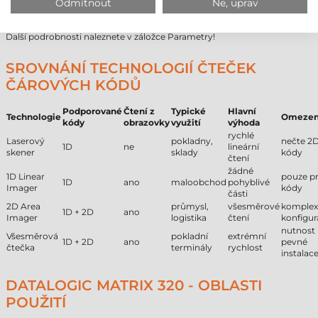
Uživatelské prostředí
průmyslové
Odmítnout
Ne, uprav
Provedení
stacionární
Další podrobnosti naleznete v záložce Parametry!
SROVNÁNÍ TECHNOLOGIÍ ČTEČEK
ČÁROVÝCH KÓDŮ
Podporované
Čtení z
Typické
Hlavní
Technologie
Omezen
kódy
obrazovky
využití
výhoda
rychlé
Laserový
pokladny,
nečte 2
1D
ne
lineární
skener
sklady
kódy
čtení
žádné
1D Linear
pouze pr
1D
ano
maloobchod
pohyblivé
Imager
kódy
části
2D Area
průmysl,
všesměrové
komplex
1D + 2D
ano
Imager
logistika
čtení
konfigur
nutnost
Všesměrová
pokladní
extrémní
1D + 2D
ano
pevné
čtečka
terminály
rychlost
instalac
DATALOGIC MATRIX 320 - OBLASTI
POUŽITÍ