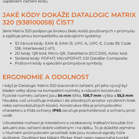
úspěšném načtení kódu.
JAKÉ KÓDY DOKÁŽE DATALOGIC MATRIX
320 (938100058) ČÍST?
Série Matrix 320 podporuje širokou škálu kódů používaných v průmyslu
a zajišťuje plnou kompatibilitu se stávajícími systémy:
1D čárové kódy: EAN-8, EAN-13, UPC-A, UPC-E, Code 39, Code
128, Interleaved 2 of 5.
2D kódy: QR kód, Micro QR, DataMatrix (ECC200), Aztec kód.
Složené kódy: PDF417, MicroPDF417, GS1 DataBar Composite.
Poštovní kódy a speciální průmyslové symboly.
ERGONOMIE A ODOLNOST
I když je Datalogic Matrix 320 stacionární zařízení, při jeho vývoji byl
kladen velký důraz na kompaktní rozměry a robustní konstrukci.
Fyzické rozměry zařízení jsou
54 mm
šířka,
108,7 mm
výška a
55,5 mm
hloubka, což umožňuje instalaci i do stísněných prostor výrobních linek
nebo samoobslužných kiosků. Konstrukce těla je průmyslového
charakteru a třída ochrany
IP65
zaručuje prachotěsnost a ochranu proti
vodě.
Uživatelské rozhraní je interaktivní a vícebarevný indikační kroužek činí
aktuální stav zařízení dobře viditelným i na dálku. To je důležité zejména
v hlučném průmyslovém prostředí, kde jsou zvukové signály hůře
slyšitelné. Osvětlení bez blikání (flicker-free) nejen napomáhá tvorbě