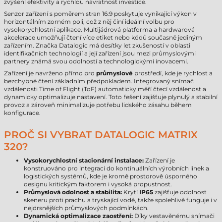
zvýšení efektivity a rychlou návratnost investice.
Senzor zařízení s poměrem stran 16:9 poskytuje vynikající výkon v
horizontálním zorném poli, což z něj činí ideální volbu pro
vysokorychlostní aplikace. Multijádrová platforma a hardwarová
akcelerace umožňují čtení více etiket nebo kódů současně jediným
zařízením. Značka Datalogic má desítky let zkušeností v oblasti
identifikačních technologií a její zařízení jsou mezi průmyslovými
partnery známá svou odolností a technologickými inovacemi.
Zařízení je navrženo přímo pro
průmyslové
prostředí, kde je rychlost a
bezchybné čtení základním předpokladem. Integrovaný snímač
vzdálenosti Time of Flight (ToF) automaticky měří čtecí vzdálenost a
dynamicky optimalizuje nastavení. Toto řešení zajišťuje plynulý a stabilní
provoz a zároveň minimalizuje potřebu lidského zásahu během
konfigurace.
PROČ SI VYBRAT DATALOGIC MATRIX
320?
Vysokorychlostní stacionární instalace:
Zařízení je
konstruováno pro integraci do kontinuálních výrobních linek a
logistických systémů, kde je kromě prostorově úsporného
designu kritickým faktorem i vysoká propustnost.
Průmyslová odolnost a stabilita:
Krytí
IP65
zajišťuje odolnost
skeneru proti prachu a tryskající vodě, takže spolehlivě funguje i v
nejdrsnějších průmyslových podmínkách.
Dynamická optimalizace zaostření:
Díky vestavěnému snímači