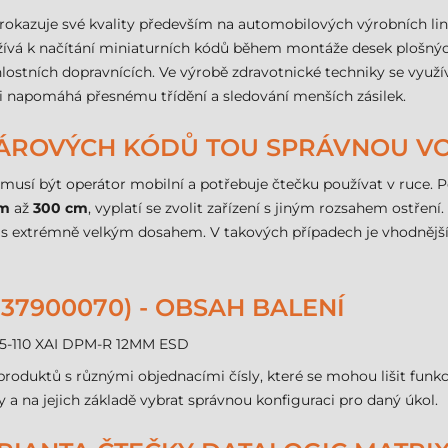
rokazuje své kvality především na automobilových výrobních lin
žívá k načítání miniaturních kódů během montáže desek plošnýc
hlostních dopravnících. Ve výrobě zdravotnické techniky se využív
ci napomáhá přesnému třídění a sledování menších zásilek.
 ČÁROVÝCH KÓDŮ TOU SPRÁVNOU V
 musí být operátor mobilní a potřebuje čtečku používat v ruce. 
cm
až
300 cm
, vyplatí se zvolit zařízení s jiným rozsahem ostření
s extrémně velkým dosahem. V takových případech je vhodnější
937900070) - OBSAH BALENÍ
385-110 XAI DPM-R 12MM ESD
roduktů s různými objednacími čísly, které se mohou lišit fun
 a na jejich základě vybrat správnou konfiguraci pro daný úkol.