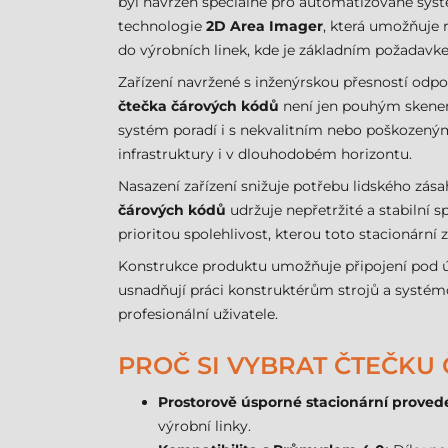
byl navržen speciálně pro automatizované systém
technologie
2D Area Imager
, která umožňuje 
do výrobních linek, kde je základním požadavk
Zařízení navržené s inženýrskou přesností od
čtečka čárových kódů
není jen pouhým skenere
systém poradí i s nekvalitním nebo poškozeným 
infrastruktury i v dlouhodobém horizontu.
Nasazení zařízení snižuje potřebu lidského zás
čárových kódů
udržuje nepřetržité a stabilní
prioritou spolehlivost, kterou toto stacionární 
Konstrukce produktu umožňuje připojení pod ú
usnadňují práci konstruktérům strojů a systé
profesionální uživatele.
PROČ SI VYBRAT ČTEČKU
Prostorově úsporné stacionární proved
výrobní linky.