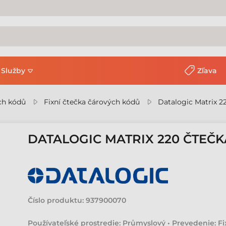
Služby
Zľava
ch kódů
Fixní čtečka čárových kódů
Datalogic Matrix 2
DATALOGIC MATRIX 220 ČTEČ
Číslo produktu:
937900070
Používateľské prostredie: Průmyslový • Prevedenie: Fix