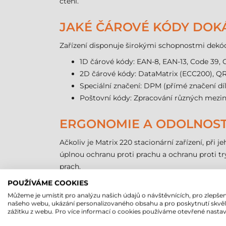
čtení.
JAKÉ ČÁROVÉ KÓDY DOKÁŽ
Zařízení disponuje širokými schopnostmi dekód
1D čárové kódy: EAN-8, EAN-13, Code 39, C
2D čárové kódy: DataMatrix (ECC200), QR
Speciální značení: DPM (přímé značení dí
Poštovní kódy: Zpracování různých mezin
ERGONOMIE A ODOLNOS
Ačkoliv je Matrix 220 stacionární zařízení, při
úplnou ochranu proti prachu a ochranu proti tr
prach.
Kompaktní rozměry (šířka
78 mm
, výška
47 
POUŽÍVÁME COOKIES
konstrukce zajišťují dlouhou životnost i u str
Můžeme je umístit pro analýzu našich údajů o návštěvnících, pro zlepšen
našeho webu, ukázání personalizovaného obsahu a pro poskytnutí skvě
poskytuje ochranu v chemickém průmyslu nebo 
zážitku z webu. Pro více informací o cookies používáme otevřené nastav
Modulární příslušenství, jako je například ESD 