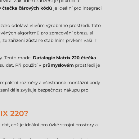
ežitá. Základem zařízení je pokročilá
0 čtečka čárových kódů
je ideální pro integraci
zdro odolává vlivům výrobního prostředí. Tato
avěných algoritmů pro zpracování obrazu si
že zařízení zůstane stabilním prvkem vaší IT
ky. Tento model
Datalogic Matrix 220 čtečka
u dat. Při použití v
průmyslovém
prostředí je
 Kompaktní rozměry a všestranné montážní body
zení dále zvyšuje bezpečnost nákupu pro
X 220?
at, což je ideální pro úzké strojní prostory a