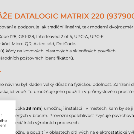
E DATALOGIC MATRIX 220 (937900
ování a podporuje jak tradiční lineární, tak moderní dvojrozmě
ode 128, GS1-128, Interleaved 2 of 5, UPC-A, UPC-E.
 kód, Micro QR, Aztec kód, DotCode.
lů) kódy na kovových, plastových a skleněných površích.
árodních poštovních identifikátorů.
T
 jeho návrhu byl kladen velký důraz na fyzickou odolnost. Zařízení
yskající vodě. To umožňuje jeho použití i v průmyslovém prostře
mm
a hloubka
38 mm
) umožňují instalaci i v místech, kam by se 
ojů vystavených vibracím. Provozní spolehlivost zvyšuje povrchov
í
lého
při speciálních výrobních procesech.
ení.
kryt, umožňuje použití v oblastech citlivých na elektrostatické vý