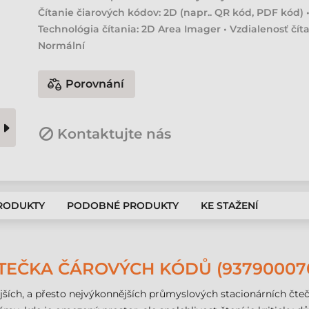
Čítanie čiarových kódov: 2D (napr.. QR kód, PDF kód) 
Technológia čítania: 2D Area Imager • Vzdialenosť číta
Normální
Porovnání
Kontaktujte nás
PRODUKTY
PODOBNÉ PRODUKTY
KE STAŽENÍ
ČTEČKA ČÁROVÝCH KÓDŮ (93790007
jších, a přesto nejvýkonnějších průmyslových stacionárních čte