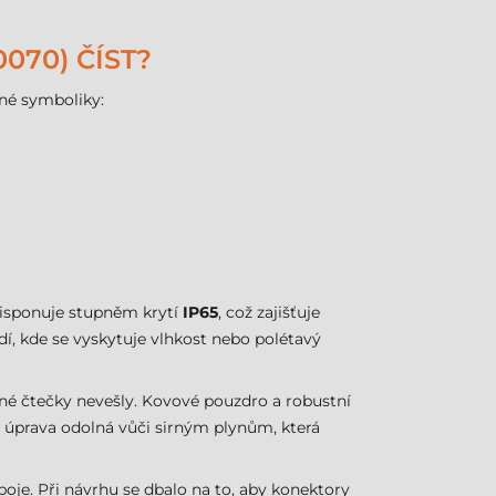
070) ČÍST?
rné symboliky:
 disponuje stupněm krytí
IP65
, což zajišťuje
dí, kde se vyskytuje vlhkost nebo polétavý
jiné čtečky nevešly. Kovové pouzdro a robustní
á úprava odolná vůči sirným plynům, která
boje. Při návrhu se dbalo na to, aby konektory