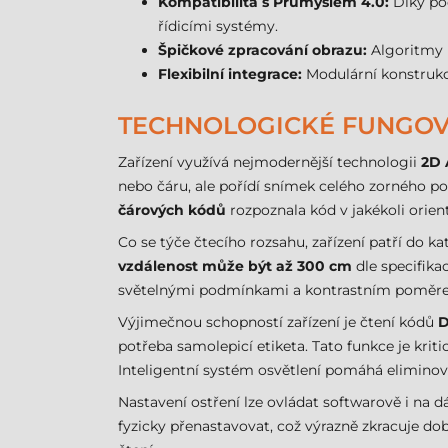
Kompatibilita s Průmyslem 4.0:
Díky po
řídicími systémy.
Špičkové zpracování obrazu:
Algoritmy p
Flexibilní integrace:
Modulární konstrukc
TECHNOLOGICKÉ FUNGOVÁ
Zařízení využívá nejmodernější technologii
2D 
nebo čáru, ale pořídí snímek celého zorného po
čárových kódů
rozpoznala kód v jakékoli orient
Co se týče čtecího rozsahu, zařízení patří do k
vzdálenost může být až 300 cm
dle specifika
světelnými podmínkami a kontrastním poměr
Výjimečnou schopností zařízení je čtení kódů
D
potřeba samolepicí etiketa. Tato funkce je kri
Inteligentní systém osvětlení pomáhá elimino
Nastavení ostření lze ovládat softwarově i na 
fyzicky přenastavovat, což výrazně zkracuje do