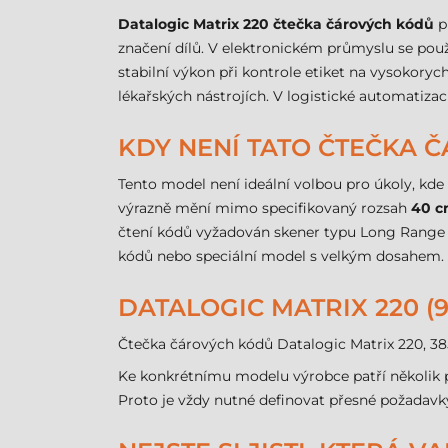
Datalogic Matrix 220 čtečka čárových kódů
p
značení dílů. V elektronickém průmyslu se pou
stabilní výkon při kontrole etiket na vysokoryc
lékařských nástrojích. V logistické automatiza
KDY NENÍ TATO ČTEČKA
Tento model není ideální volbou pro úkoly, kde
výrazně mění mimo specifikovaný rozsah
40 
čtení kódů vyžadován skener typu Long Range 
kódů nebo speciální model s velkým dosahem.
DATALOGIC MATRIX 220 (
Čtečka čárových kódů Datalogic Matrix 220, 
Ke konkrétnímu modelu výrobce patří několik p
Proto je vždy nutné definovat přesné požadavky