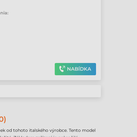
•
nia:
NABÍDKA
0)
ček od tohoto italského výrobce. Tento model