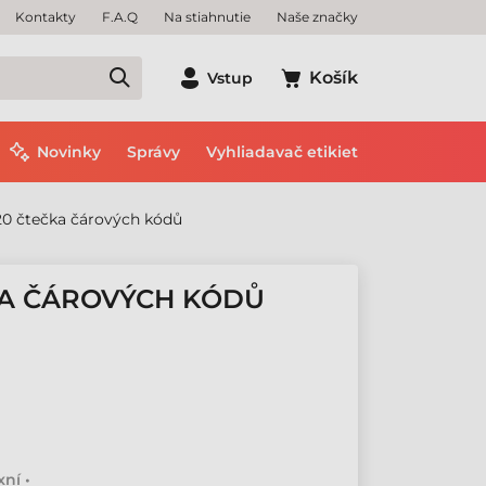
Kontakty
F.A.Q
Na stiahnutie
Naše značky
Košík
Vstup
Novinky
Správy
Vyhliadavač etikiet
20 čtečka čárových kódů
KA ČÁROVÝCH KÓDŮ
ní •