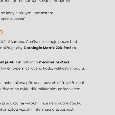
řízení přímo komunikovat s moderními
elné kódy s nízkým kontrastem.
správě kabelů.
0
igitální kamera. Čtečka neskenuje pouze bod
 umožňuje, aby
Datalogic Matrix 220 čtečka
ost je 40 cm
, zatímco
maximální čtecí
ovlivněn typem čárového kódu, velikostí modulu,
ána nebo ražena přímo na povrch dílů, takže není
ní životního cyklu dílů základním požadavkem.
ě produktu na výrobní lince není nutné čtečku
okamžitou vizuální informaci o úspěšnosti