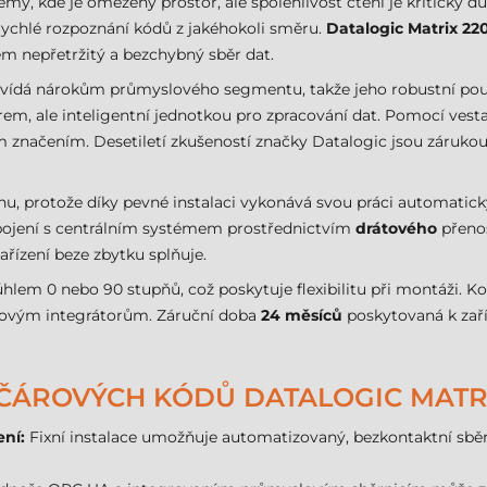
y, kde je omezený prostor, ale spolehlivost čtení je kriticky důl
rychlé rozpoznání kódů z jakéhokoli směru.
Datalogic Matrix 22
em nepřetržitý a bezchybný sběr dat.
povídá nárokům průmyslového segmentu, takže jeho robustní pou
m, ale inteligentní jednotkou pro zpracování dat. Pomocí vest
značením. Desetiletí zkušeností značky Datalogic jsou zárukou, 
ahu, protože díky pevné instalaci vykonává svou práci automatic
 spojení s centrálním systémem prostřednictvím
drátového
přenos
zařízení beze zbytku splňuje.
hlem 0 nebo 90 stupňů, což poskytuje flexibilitu při montáži.
movým integrátorům. Záruční doba
24 měsíců
poskytovaná k zaří
 ČÁROVÝCH KÓDŮ DATALOGIC MATRI
ení:
Fixní instalace umožňuje automatizovaný, bezkontaktní sběr d