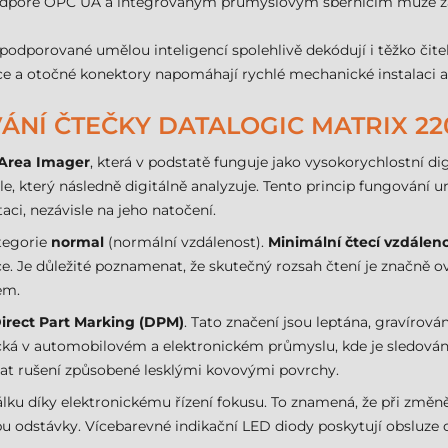
dpoře OPC UA a integrovaným průmyslovým sběrnicím může za
odporované umělou inteligencí spolehlivě dekódují i těžko čit
e a otočné konektory napomáhají rychlé mechanické instalaci a 
NÍ ČTEČKY DATALOGIC MATRIX 22
Area Imager
, která v podstatě funguje jako vysokorychlostní d
le, který následně digitálně analyzuje. Tento princip fungování
aci, nezávisle na jeho natočení.
ategorie
normal
(normální vzdálenost).
Minimální čtecí vzdálen
ce. Je důležité poznamenat, že skutečný rozsah čtení je značně 
em.
irect Part Marking (DPM)
. Tato značení jsou leptána, gravírov
tická v automobilovém a elektronickém průmyslu, kde je sledová
vat rušení způsobené lesklými kovovými povrchy.
dálku díky elektronickému řízení fokusu. To znamená, že při změn
bu odstávky. Vícebarevné indikační LED diody poskytují obsluze 