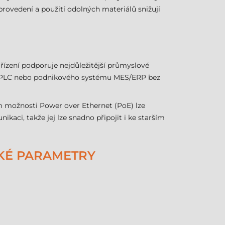
ovedení a použití odolných materiálů snižují
řízení podporuje nejdůležitější průmyslové
 do PLC nebo podnikového systému MES/ERP bez
m možnosti Power over Ethernet (PoE) lze
aci, takže jej lze snadno připojit i ke starším
CKÉ PARAMETRY