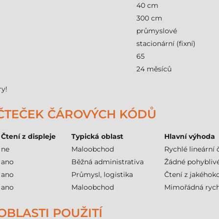
40 cm
300 cm
průmyslové
stacionární (fixní)
65
24 měsíců
ry!
 ČTEČEK ČÁROVÝCH KÓDŮ
Čtení z displeje
Typická oblast
Hlavní výhoda
ne
Maloobchod
Rychlé lineární 
ano
Běžná administrativa
Žádné pohyblivé
ano
Průmysl, logistika
Čtení z jakéhok
ano
Maloobchod
Mimořádná rych
OBLASTI POUŽITÍ