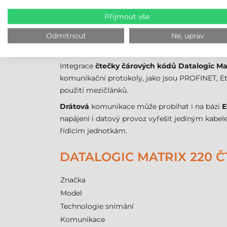
byly stabilně upevnitelné, čímž se předchází 
Přijmout vše
nároky na údržbu a riziko odstávek.
Odmítnout
Ne, uprav
PŘIPOJENÍ A SYSTÉMOVÁ
Integrace
čtečky čárových kódů Datalogic Ma
komunikační protokoly, jako jsou PROFINET, E
použití mezičlánků.
Drátová
komunikace může probíhat i na bázi
E
napájení i datový provoz vyřešit jediným kabele
řídicím jednotkám.
DATALOGIC MATRIX 220 
Značka
Model
Technologie snímání
Komunikace