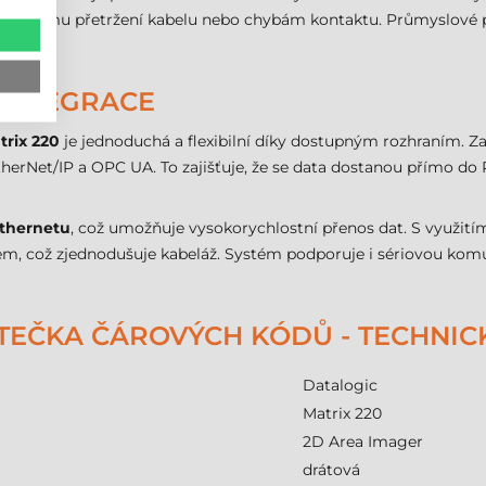
náhodnému přetržení kabelu nebo chybám kontaktu. Průmyslové pr
 INTEGRACE
trix 220
je jednoduchá a flexibilní díky dostupným rozhraním. Za
therNet/IP a OPC UA. To zajišťuje, že se data dostanou přímo
thernetu
, což umožňuje vysokorychlostní přenos dat. S využití
m, což zjednodušuje kabeláž. Systém podporuje i sériovou komunik
ČTEČKA ČÁROVÝCH KÓDŮ - TECHNI
Datalogic
Matrix 220
2D Area Imager
drátová