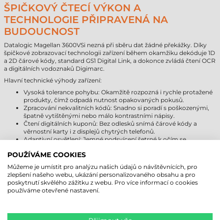
ŠPIČKOVÝ ČTECÍ VÝKON A
TECHNOLOGIE PŘIPRAVENÁ NA
BUDOUCNOST
Datalogic Magellan 3600VSi nezná při sběru dat žádné překážky. Díky
špičkové zobrazovací technologii zařízení během okamžiku dekóduje 1D
a 2D čárové kódy, standard GS1 Digital Link, a dokonce zvládá čtení OCR
a digitálních vodoznaků Digimarc.
Hlavní technické výhody zařízení:
Vysoká tolerance pohybu: Okamžitě rozpozná i rychle protažené
produkty, čímž odpadá nutnost opakovaných pokusů.
Zpracování nekvalitních kódů: Snadno si poradí s poškozenými,
špatně vytištěnými nebo málo kontrastními nápisy.
Čtení digitálních kuponů: Bez odlesků snímá čárové kódy a
věrnostní karty i z displejů chytrých telefonů.
Adaptivní osvětlení: Jemné podsvícení šetrné k očím se
automaticky přizpůsobuje prostředí, což zajišťuje pohodlí
POUŽÍVÁME COOKIES
obsluhy během celé směny.
Můžeme je umístit pro analýzu našich údajů o návštěvnících, pro
MODELOVÁ ŘADA PRO INDIVIDUÁLNÍ
zlepšení našeho webu, ukázání personalizovaného obsahu a pro
poskytnutí skvělého zážitku z webu. Pro více informací o cookies
POTŘEBY
používáme otevřené nastavení.
Výrobce nabízí tuto řadu ve třech různých úrovních, aby každá firma
našla optimální řešení: