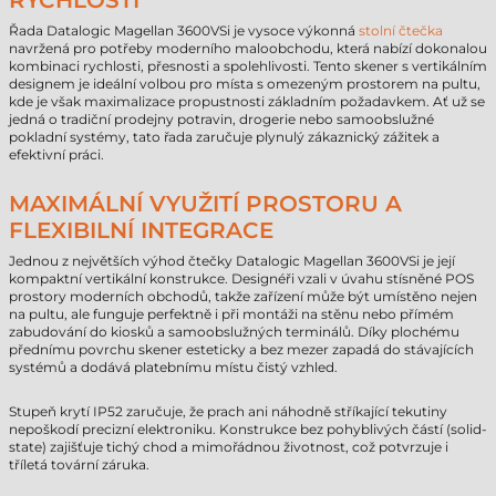
RYCHLOSTI
Řada Datalogic Magellan 3600VSi je vysoce výkonná
stolní čtečka
navržená pro potřeby moderního maloobchodu, která nabízí dokonalou
kombinaci rychlosti, přesnosti a spolehlivosti. Tento skener s vertikálním
designem je ideální volbou pro místa s omezeným prostorem na pultu,
kde je však maximalizace propustnosti základním požadavkem. Ať už se
jedná o tradiční prodejny potravin, drogerie nebo samoobslužné
pokladní systémy, tato řada zaručuje plynulý zákaznický zážitek a
efektivní práci.
MAXIMÁLNÍ VYUŽITÍ PROSTORU A
FLEXIBILNÍ INTEGRACE
Jednou z největších výhod čtečky Datalogic Magellan 3600VSi je její
kompaktní vertikální konstrukce. Designéři vzali v úvahu stísněné POS
prostory moderních obchodů, takže zařízení může být umístěno nejen
na pultu, ale funguje perfektně i při montáži na stěnu nebo přímém
zabudování do kiosků a samoobslužných terminálů. Díky plochému
přednímu povrchu skener esteticky a bez mezer zapadá do stávajících
systémů a dodává platebnímu místu čistý vzhled.
Stupeň krytí IP52 zaručuje, že prach ani náhodně stříkající tekutiny
nepoškodí precizní elektroniku. Konstrukce bez pohyblivých částí (solid-
state) zajišťuje tichý chod a mimořádnou životnost, což potvrzuje i
tříletá tovární záruka.