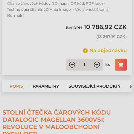
Čítanie čiarových kódov: 2D (napr.. QR kód, PDF kód) •
Technológia čítania: 2D Area Imager • Vzdialenosť čítania:
Normální
10 786,92 CZK
Bez DPH
(
13 267,91 CZK
)
Na objednávku
ks
POPIS
PARAMETRY
SOUVISEJÍCÍ PRODUKTY
K
STOLNÍ ČTEČKA ČÁROVÝCH KÓDŮ
DATALOGIC MAGELLAN 3600VSI:
REVOLUCE V MALOOBCHODNÍ