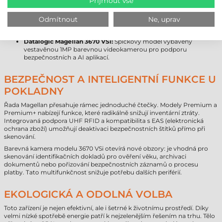
Přijmout vše
Datalogic Magellan 3600 VSi:
Spolehlivý základní model pro
každodenní rušné pokladní operace.
Datalogic Magellan 3650 VSi:
Rozšířené funkce, mimo jiné s
Odmítnout
Ne, uprav
podporou USB-C Power Delivery a volitelnou schopností čtení
RFID.
Datalogic Magellan 3670 VSi:
Špičkový model vybavený
vestavěnou 1MP barevnou videokamerou pro podporu
bezpečnostních a AI aplikací.
BEZPEČNOST A INTELIGENTNÍ FUNKCE U
POKLADNY
Řada Magellan přesahuje rámec jednoduché čtečky. Modely Premium a
Premium+ nabízejí funkce, které radikálně snižují inventární ztráty.
Integrovaná podpora UHF RFID a kompatibilita s EAS (elektronická
ochrana zboží) umožňují deaktivaci bezpečnostních štítků přímo při
skenování.
Barevná kamera modelu 3670 VSi otevírá nové obzory: je vhodná pro
skenování identifikačních dokladů pro ověření věku, archivaci
dokumentů nebo pořizování bezpečnostních záznamů o procesu
platby. Tato multifunkčnost snižuje potřebu dalších periférií.
EKOLOGICKÁ A ODOLNÁ VOLBA
Toto zařízení je nejen efektivní, ale i šetrné k životnímu prostředí. Díky
velmi nízké spotřebě energie patří k nejzelenějším řešením na trhu. Tělo