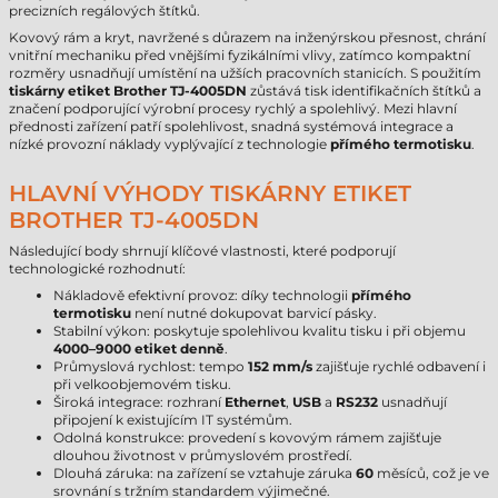
precizních regálových štítků.
Kovový rám a kryt, navržené s důrazem na inženýrskou přesnost, chrání
vnitřní mechaniku před vnějšími fyzikálními vlivy, zatímco kompaktní
rozměry usnadňují umístění na užších pracovních stanicích. S použitím
tiskárny etiket Brother TJ-4005DN
zůstává tisk identifikačních štítků a
značení podporující výrobní procesy rychlý a spolehlivý. Mezi hlavní
přednosti zařízení patří spolehlivost, snadná systémová integrace a
nízké provozní náklady vyplývající z technologie
přímého termotisku
.
HLAVNÍ VÝHODY TISKÁRNY ETIKET
BROTHER TJ-4005DN
Následující body shrnují klíčové vlastnosti, které podporují
technologické rozhodnutí:
Nákladově efektivní provoz: díky technologii
přímého
termotisku
není nutné dokupovat barvicí pásky.
Stabilní výkon: poskytuje spolehlivou kvalitu tisku i při objemu
4000–9000 etiket denně
.
Průmyslová rychlost: tempo
152 mm/s
zajišťuje rychlé odbavení i
při velkoobjemovém tisku.
Široká integrace: rozhraní
Ethernet
,
USB
a
RS232
usnadňují
připojení k existujícím IT systémům.
Odolná konstrukce: provedení s kovovým rámem zajišťuje
dlouhou životnost v průmyslovém prostředí.
Dlouhá záruka: na zařízení se vztahuje záruka
60
měsíců, což je ve
srovnání s tržním standardem výjimečné.