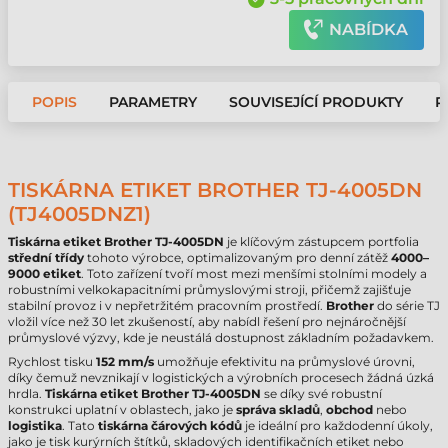
NABÍDKA
POPIS
PARAMETRY
SOUVISEJÍCÍ PRODUKTY
P
TISKÁRNA ETIKET BROTHER TJ-4005DN
(TJ4005DNZ1)
Tiskárna etiket Brother TJ-4005DN
je klíčovým zástupcem portfolia
střední třídy
tohoto výrobce, optimalizovaným pro denní zátěž
4000–
9000 etiket
. Toto zařízení tvoří most mezi menšími stolními modely a
robustními velkokapacitními průmyslovými stroji, přičemž zajišťuje
stabilní provoz i v nepřetržitém pracovním prostředí.
Brother
do série TJ
vložil více než 30 let zkušeností, aby nabídl řešení pro nejnáročnější
průmyslové výzvy, kde je neustálá dostupnost základním požadavkem.
Rychlost tisku
152 mm/s
umožňuje efektivitu na průmyslové úrovni,
díky čemuž nevznikají v logistických a výrobních procesech žádná úzká
hrdla.
Tiskárna etiket Brother TJ-4005DN
se díky své robustní
konstrukci uplatní v oblastech, jako je
správa skladů
,
obchod
nebo
logistika
. Tato
tiskárna čárových kódů
je ideální pro každodenní úkoly,
jako je tisk kurýrních štítků, skladových identifikačních etiket nebo