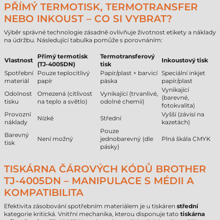
PŘÍMÝ TERMOTISK, TERMOTRANSFER
NEBO INKOUST – CO SI VYBRAT?
Výběr správné technologie zásadně ovlivňuje životnost etikety a náklady
na údržbu. Následující tabulka pomůže s porovnáním:
Přímý termotisk
Termotransferový
Vlastnost
Inkoustový tisk
(TJ-4005DN)
tisk
Spotřební
Pouze teplocitlivý
Papír/plast + barvicí
Speciální inkjet
materiál
papír
páska
papír/plast
Vynikající
Odolnost
Omezená (citlivost
Vynikající (trvanlivé,
(barevné,
tisku
na teplo a světlo)
odolné chemii)
fotokvalita)
Provozní
Vyšší (závisí na
Nízké
Střední
náklady
kazetách)
Pouze
Barevný
Není možný
jednobarevný (dle
Plná škála CMYK
tisk
pásky)
TISKÁRNA ČÁROVÝCH KÓDŮ BROTHER
TJ-4005DN – MANIPULACE S MÉDII A
KOMPATIBILITA
Efektivita zásobování spotřebním materiálem je u tiskáren
střední
kategorie kritická. Vnitřní mechanika, kterou disponuje tato
tiskárna