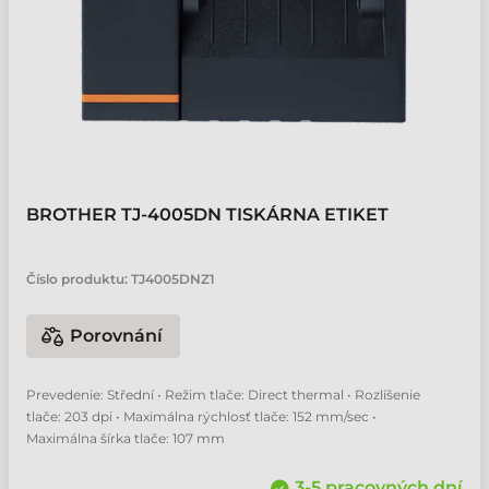
BROTHER TJ-4005DN TISKÁRNA ETIKET
Číslo produktu:
TJ4005DNZ1
Porovnání
Prevedenie: Střední • Režim tlače: Direct thermal • Rozlíšenie
tlače: 203 dpi • Maximálna rýchlosť tlače: 152 mm/sec •
Maximálna šírka tlače: 107 mm
3-5 pracovných dní