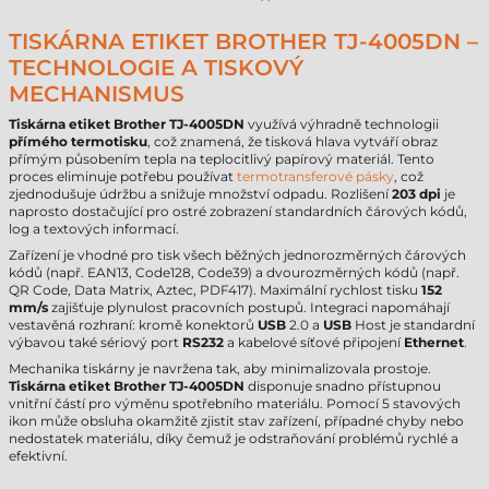
TISKÁRNA ETIKET BROTHER TJ-4005DN –
TECHNOLOGIE A TISKOVÝ
MECHANISMUS
Tiskárna etiket Brother TJ-4005DN
využívá výhradně technologii
přímého termotisku
, což znamená, že tisková hlava vytváří obraz
přímým působením tepla na teplocitlivý papírový materiál. Tento
proces eliminuje potřebu používat
termotransferové pásky
, což
zjednodušuje údržbu a snižuje množství odpadu. Rozlišení
203 dpi
je
naprosto dostačující pro ostré zobrazení standardních čárových kódů,
log a textových informací.
Zařízení je vhodné pro tisk všech běžných jednorozměrných čárových
kódů (např. EAN13, Code128, Code39) a dvourozměrných kódů (např.
QR Code, Data Matrix, Aztec, PDF417). Maximální rychlost tisku
152
mm/s
zajišťuje plynulost pracovních postupů. Integraci napomáhají
vestavěná rozhraní: kromě konektorů
USB
2.0 a
USB
Host je standardní
výbavou také sériový port
RS232
a kabelové síťové připojení
Ethernet
.
Mechanika tiskárny je navržena tak, aby minimalizovala prostoje.
Tiskárna etiket Brother TJ-4005DN
disponuje snadno přístupnou
vnitřní částí pro výměnu spotřebního materiálu. Pomocí 5 stavových
ikon může obsluha okamžitě zjistit stav zařízení, případné chyby nebo
nedostatek materiálu, díky čemuž je odstraňování problémů rychlé a
efektivní.