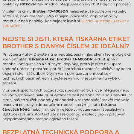
praktický
štítkovač
tak snadno integrujete do svých stávajících procesů.
V balení tiskárny
Brother TJ-4005DN
naleznete vše potřebné (kabely,
software, dokumentaci). Pro zahájení práce stačí doplnit vhodný
materiál z naší nabídky, kde najdete kvalitní
skladovou nabídku etiket v
kotoučích
.
NEJSTE SI JISTI, KTERÁ TISKÁRNA ETIKET
BROTHER S DANÝM ČÍSLEM JE IDEÁLNÍ?
Při výběru Auto-ID systémů je nejdůležitějším hlediskem technologická
kompatibilita.
Tiskárna etiket Brother TJ-4005DN
je dostupná v
mnoha konfiguracích a s různými doplňky, proto je před nákupem
vhodné upřesnit prostředí použití, potřebná rozhraní a očekávaný denní
objem tisku. Náš odborný tým vám pomůže zorientovat se v
technických parametrech, abyste se vyhnuli nesprávnému výběru
zařízení.
V případě specifických požadavků, speciální softwarové integrace nebo
velkoobjemových nákupů si vyžádejte naši personalizovanou nabídku. V
rámci našich služeb podpory obchodního rozhodování prověříme vaše
pracovní postupy a doporučíme model, kterým je tato
tiskárna
čárových kódů
, nebo jiný, který nejlépe vyhovuje vašim specifickým
B2B očekáváním. Kontaktujte naše obchodní kolegy pro vypracování
nejoptimálnějšího technologického řešení.
BEZPLATNÁ TECHNICKÁ PODPORA A