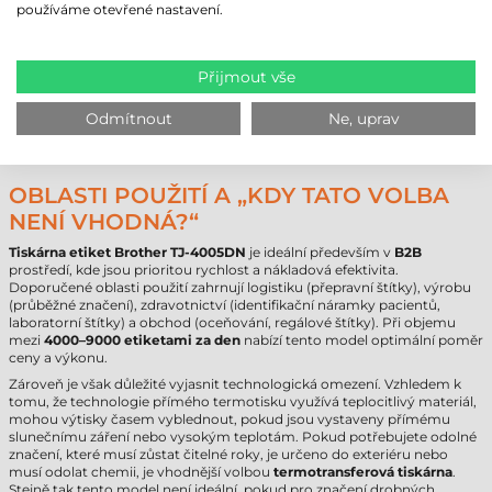
Značka
Brother
používáme otevřené nastavení.
Model
TJ-4005DN
Technologie
přímý termotisk
Rozlišení
203 dpi
Přijmout vše
Max. průměr role
203 mm
Velikost dutinky
25 mm
,
40 mm
,
76 mm
Odmítnout
Ne, uprav
Rozhraní
USB
,
RS232
,
Ethernet
Záruka
60
měsíců zařízení /
6
měsíců hlava
OBLASTI POUŽITÍ A „KDY TATO VOLBA
NENÍ VHODNÁ?“
Tiskárna etiket Brother TJ-4005DN
je ideální především v
B2B
prostředí, kde jsou prioritou rychlost a nákladová efektivita.
Doporučené oblasti použití zahrnují logistiku (přepravní štítky), výrobu
(průběžné značení), zdravotnictví (identifikační náramky pacientů,
laboratorní štítky) a obchod (oceňování, regálové štítky). Při objemu
mezi
4000–9000 etiketami za den
nabízí tento model optimální poměr
ceny a výkonu.
Zároveň je však důležité vyjasnit technologická omezení. Vzhledem k
tomu, že technologie přímého termotisku využívá teplocitlivý materiál,
mohou výtisky časem vyblednout, pokud jsou vystaveny přímému
slunečnímu záření nebo vysokým teplotám. Pokud potřebujete odolné
značení, které musí zůstat čitelné roky, je určeno do exteriéru nebo
musí odolat chemii, je vhodnější volbou
termotransferová tiskárna
.
Stejně tak tento model není ideální, pokud pro značení drobných