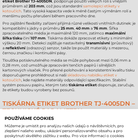
etiket Brother TJ-4005DN
, podporuje použití velkých rolí s vnějším
průměrem až
203 mm
, což jsou standardní
samolepicí etikety v
kotoučích
. Tato vysoká kapacita vede k méně častým výměnám rolí a
menšímu počtu přerušení během pracovního dne.
Pro zajištění flexibility zařízení přijímá různé velikosti vnitřních dutinek: je
kompatibilní s jádry o průměru
25 mm
,
40 mm
a
76 mm
. Šířka
zpracovatelného média je maximálně 120 mm, zatímco
maximální
šířka tisku
činí
107 mm
. Tiskárna dokáže zpracovat etikety s minimální
výškou 20 mm. Detekci zajišťuje nastavitelný
transmisivní
(průsvitový)
a
reflektivní
(odrazový) senzor, takže lze použít materiály s mezerou,
černou značkou i kontinuální pásy.
Tloušťka potisknutelného média se může pohybovat mezi 0,06 mm a
0,28 mm, což umožňuje zpracování tenčích papírů i silnějších
kartonových visaček. Pro přesné polohování a konzistentní kvalitu tisku
doporučujeme prohlédnout si naši
skladovou nabídku etiket v
kotoučích
, kde najdete materiály odpovídající specifikacím. Stabilní
systém posuvu papíru, kterým tato
tiskárna etiket
disponuje, zaručuje,
že etikety budou vyrobeny bez posunů.
TISKÁRNA ETIKET BROTHER TJ-4005DN –
TECHNICKÉ PARAMETRY
POUŽÍVÁME COOKIES
Následující tabulka obsahuje nejdůležitější údaje potřebné pro
technologické rozhodnutí:
Můžeme je umístit pro analýzu našich údajů o návštěvnících, pro
zlepšení našeho webu, ukázání personalizovaného obsahu a pro
Parametr
Hodnota
poskytnutí skvělého zážitku z webu. Pro více informací o cookies