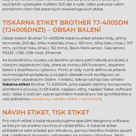
součástek vyžadujete rozlišení 300 dpi a vyšší, nebo pokud je vaším
primárním cílem tisk barevných marketingových etiket.
TISKÁRNA ETIKET BROTHER TJ-4005DN
(TJ4005DNZ1) – OBSAH BALENÍ
Obsah balení: Brother TJ-4005DN tiskárna etiket střední třídy, přímý
termotisk, 203 dpi, šířka materiálu (max.): 120 mm, šířka tisku (max.): 107
mm, rychlost tisku (max.): 152 mm/s, Black Mark senzor, Gap senzor,
RS232, USB, USB-Host, Ethernet.
Ke konkrétnímu modelu od daného výrobce patří několik produktů s
různými objednacími čísly, které se mohou lišit funkcemi, obsahem
balení a doplňkovou výbavou. Proto je vždy nutné definovat přesné
technologické požadavky a na jejich základě zvolit konfiguraci se
správným objednacím číslem. V krabici, kde se nachází tato střední
tiskárna etiket
Brother TJ-4005DN, jsme zabalili všechny komponenty
potřebné k provozu (USB kabel, napájecí zdroj, napájecí kabel, software
atd.), takže si stačí jen vybrat spotřební materiál pro tisk (prohlédněte si
naši jedinečnou
skladovou nabídku etiket v kotoučích
).
NÁVRH ETIKET, TISK ETIKET
Pro návrh etiket k tiskárně poskytujeme speciální designový software,
se kterým lze snadno navrhnout vzhled štítku. K tiskárně etiket
přikládáme také ovladač pro Windows, pomocí kterého můžete spustit
tisk z jakéhokoli programu založeného na systému Windows. Tento