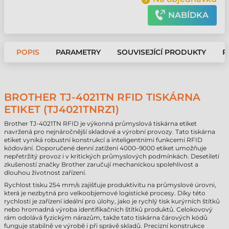
NABÍDKA
POPIS
PARAMETRY
SOUVISEJÍCÍ PRODUKTY
P
BROTHER TJ-4021TN RFID TISKÁRNA
ETIKET (TJ4021TNRZ1)
Brother TJ-4021TN RFID je výkonná průmyslová tiskárna etiket
navržená pro nejnáročnější skladové a výrobní provozy. Tato tiskárna
etiket vyniká robustní konstrukcí a inteligentními funkcemi RFID
kódování. Doporučené denní zatížení 4000–9000 etiket umožňuje
nepřetržitý provoz i v kritických průmyslových podmínkách. Desetiletí
zkušeností značky Brother zaručují mechanickou spolehlivost a
dlouhou životnost zařízení.
Rychlost tisku 254 mm/s zajišťuje produktivitu na průmyslové úrovni,
která je nezbytná pro velkoobjemové logistické procesy. Díky této
rychlosti je zařízení ideální pro úlohy, jako je rychlý tisk kurýrních štítků
nebo hromadná výroba identifikačních štítků produktů. Celokovový
rám odolává fyzickým nárazům, takže tato tiskárna čárových kódů
funguje stabilně ve výrobě i při správě skladů. Precizní konstrukce