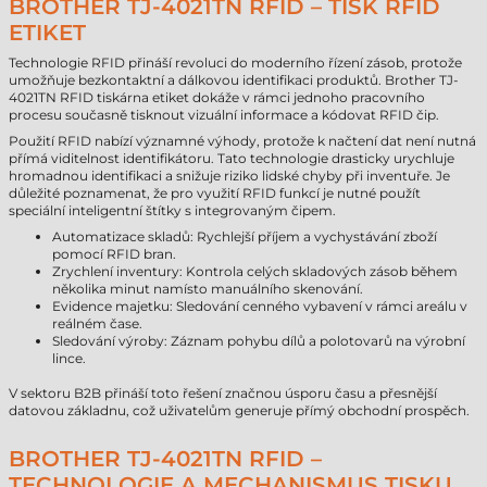
BROTHER TJ-4021TN RFID – TISK RFID
ETIKET
Technologie RFID přináší revoluci do moderního řízení zásob, protože
umožňuje bezkontaktní a dálkovou identifikaci produktů. Brother TJ-
4021TN RFID tiskárna etiket dokáže v rámci jednoho pracovního
procesu současně tisknout vizuální informace a kódovat RFID čip.
Použití RFID nabízí významné výhody, protože k načtení dat není nutná
přímá viditelnost identifikátoru. Tato technologie drasticky urychluje
hromadnou identifikaci a snižuje riziko lidské chyby při inventuře. Je
důležité poznamenat, že pro využití RFID funkcí je nutné použít
speciální inteligentní štítky s integrovaným čipem.
Automatizace skladů: Rychlejší příjem a vychystávání zboží
pomocí RFID bran.
Zrychlení inventury: Kontrola celých skladových zásob během
několika minut namísto manuálního skenování.
Evidence majetku: Sledování cenného vybavení v rámci areálu v
reálném čase.
Sledování výroby: Záznam pohybu dílů a polotovarů na výrobní
lince.
V sektoru B2B přináší toto řešení značnou úsporu času a přesnější
datovou základnu, což uživatelům generuje přímý obchodní prospěch.
BROTHER TJ-4021TN RFID –
TECHNOLOGIE A MECHANISMUS TISKU