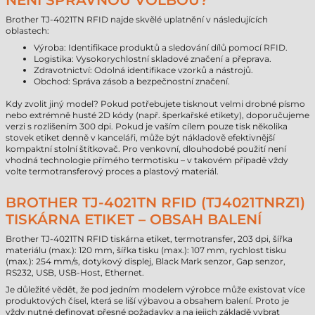
NENÍ SPRÁVNOU VOLBOU?“
Brother TJ-4021TN RFID najde skvělé uplatnění v následujících
oblastech:
Výroba: Identifikace produktů a sledování dílů pomocí RFID.
Logistika: Vysokorychlostní skladové značení a přeprava.
Zdravotnictví: Odolná identifikace vzorků a nástrojů.
Obchod: Správa zásob a bezpečnostní značení.
Kdy zvolit jiný model? Pokud potřebujete tisknout velmi drobné písmo
nebo extrémně husté 2D kódy (např. šperkařské etikety), doporučujeme
verzi s rozlišením 300 dpi. Pokud je vaším cílem pouze tisk několika
stovek etiket denně v kanceláři, může být nákladově efektivnější
kompaktní stolní štítkovač. Pro venkovní, dlouhodobé použití není
vhodná technologie přímého termotisku – v takovém případě vždy
volte termotransferový proces a plastový materiál.
BROTHER TJ-4021TN RFID (TJ4021TNRZ1)
TISKÁRNA ETIKET – OBSAH BALENÍ
Brother TJ-4021TN RFID tiskárna etiket, termotransfer, 203 dpi, šířka
materiálu (max.): 120 mm, šířka tisku (max.): 107 mm, rychlost tisku
(max.): 254 mm/s, dotykový displej, Black Mark senzor, Gap senzor,
RS232, USB, USB-Host, Ethernet.
Je důležité vědět, že pod jedním modelem výrobce může existovat více
produktových čísel, která se liší výbavou a obsahem balení. Proto je
vždy nutné definovat přesné požadavky a na jejich základě vybrat