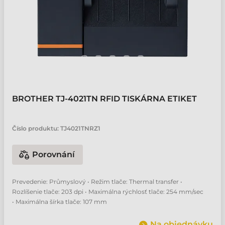
BROTHER TJ-4021TN RFID TISKÁRNA ETIKET
Číslo produktu:
TJ4021TNRZ1
Porovnání
Prevedenie: Průmyslový • Režim tlače: Thermal transfer •
Rozlíšenie tlače: 203 dpi • Maximálna rýchlosť tlače: 254 mm/sec
• Maximálna šírka tlače: 107 mm
Na objednávku