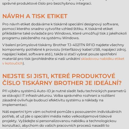
správné produktové číslo pro bezchybnou integraci.
NÁVRH A TISK ETIKET
Pro návrh etiket dodáváme k tiskárně speciální designový software,
pomocí kterého snadno vytvoříte vzhled štítku. K tiskárně etiket
přikládáme také ovladače pro Windows, které umožňují tisk z jakéhokoli
programu založeného na systému Windows.
V balení průmyslové tiskárny Brother TJ-4021TN RFID najdete všechny
komponenty potřebné k provozu (interfázový kabel USB, napájecí zdroj,
napájecí kabel, software atd.), takže si stačí vybrat pouze spotřební
materiál pro tisk (prohlédněte si naši unikátní
skladovou nabídku etiket
v kotoučích
).
NEJSTE SI JISTI, KTERÉ PRODUKTOVÉ
ČÍSLO TISKÁRNY BROTHER JE IDEÁLNÍ?
Při výběru systémů Auto-ID je nutné sladit řadu technických parametrů
se stávající IT infrastrukturou. Volba správného rozhraní a rozlišení
zásadně ovlivňuje budoucí efektivitu systému a náklady na
implementaci.
Náš expertní tým vám ochotně pomůže s posouzením individuálních
potřeb, ať už jde o speciální média nebo velkoobjemové tiskové
projekty. Vyžádejte si personalizovanou nabídku a technologickou
konzultaci, abychom do vašich pracovních procesů nasadili to