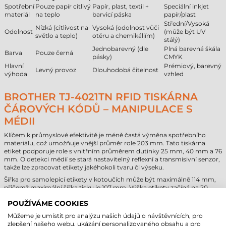
Spotřební
Pouze papír citlivý
Papír, plast, textil +
Speciální inkjet
materiál
na teplo
barvicí páska
papír/plast
Střední/Vysoká
Nízká (citlivost na
Vysoká (odolnost vůči
Odolnost
(může být UV
světlo a teplo)
otěru a chemikáliím)
stálý)
Jednobarevný (dle
Plná barevná škála
Barva
Pouze černá
pásky)
CMYK
Hlavní
Prémiový, barevný
Levný provoz
Dlouhodobá čitelnost
výhoda
vzhled
BROTHER TJ-4021TN RFID TISKÁRNA
ČÁROVÝCH KÓDŮ – MANIPULACE S
MÉDII
Klíčem k průmyslové efektivitě je méně častá výměna spotřebního
materiálu, což umožňuje vnější průměr role 203 mm. Tato tiskárna
etiket podporuje role s vnitřním průměrem dutinky 25 mm, 40 mm a 76
mm. O detekci médií se stará nastavitelný reflexní a transmisivní senzor,
takže lze zpracovat etikety jakéhokoli tvaru či výseku.
Šířka pro samolepicí etikety v kotoučích může být maximálně 114 mm,
přičemž maximální šířka tisku je 107 mm. Výška etikety začíná na 20
mm a maximální tloušťka materiálu může být 0,28 mil. Přesné vedení
POUŽÍVÁME COOKIES
média zajišťuje, že tisk bude umístěn přesně na určenou plochu, čímž se
předchází vzniku odpadu.
Můžeme je umístit pro analýzu našich údajů o návštěvnících, pro
Parametry pro termotransferové pásky odpovídají průmyslovým
zlepšení našeho webu, ukázání personalizovaného obsahu a pro