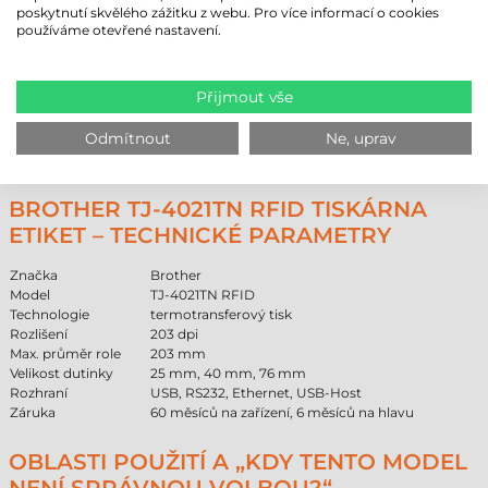
standardům. Zařízení pojme pásky o délce až 450 m, což výrazně snižuje
poskytnutí skvělého zážitku z webu. Pro více informací o cookies
počet odstávek. Páska je typu Ink-Out (vnější návin) s vnitřním
používáme otevřené nastavení.
průměrem dutinky 1 palec (25,4 mm). Pro ochranu tiskové hlavy musí
být páska vždy o minimálně 2 mm širší než etiketa.
Výsledkem TT procesu je extrémně odolný tisk, který odolává vlivům
Přijmout vše
prostředí a chemikáliím. Správná kombinace pro samolepicí etikety v
kotoučích a barvicí pásky zaručuje dlouhodobou čitelnost čárových
Odmítnout
Ne, uprav
kódů. Naši odborníci vám pomohou vybrat nejvhodnější materiály pro
konkrétní průmyslové využití.
BROTHER TJ-4021TN RFID TISKÁRNA
ETIKET – TECHNICKÉ PARAMETRY
Značka
Brother
Model
TJ-4021TN RFID
Technologie
termotransferový tisk
Rozlišení
203 dpi
Max. průměr role
203 mm
Velikost dutinky
25 mm, 40 mm, 76 mm
Rozhraní
USB, RS232, Ethernet, USB-Host
Záruka
60 měsíců na zařízení, 6 měsíců na hlavu
OBLASTI POUŽITÍ A „KDY TENTO MODEL