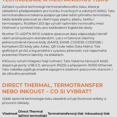
Zařízení využívá technologii termotransferového tisku, která je
základním předpokladem pro tvorbu trvanlivých a odolných štítků. Tato
termotransferová tiskárna podporuje také režim přímého termotisku,
takže dokáže pracovat se všemi typy papíru, plastu, textilu i
termopapíru. Rozlišení 203 dpi vytváří optimální rovnováhu mezi
čitelností a rychlostí tisku pro každodenní logistické úkoly.
Brother TJ-4021TN RFID zvládne zpracovat data odpovídající téměř
všem průmyslovým standardům. Lze s ní tisknout všechny
jednorozměrné čárové kódy (EAN13, EAN8, CODE39, CODE128) i
komplexní 2D kódy jako Aztec, QR Code nebo Data Matrix. Tisk
grafických prvků a log probíhá s vysokou přesností, což napomáhá
prezentaci firemní identity na etiketách.
Klíčovou roli při integraci hrají rozhraní. Tato tiskárna čárových kódů
disponuje porty USB 2.0, sériovým RS232 a připojením 10/100 Ethernet.
Tato nabídka zajišťuje snadné zapojení k lokálním pracovním stanicím i
do síťového prostředí.
DIRECT THERMAL, TERMOTRANSFER
NEBO INKOUST – CO SI VYBRAT?
Výběr správné technologie tisku zásadně určuje životnost etikety a
provozní náklady.
Direct Thermal
Vlastnost
Termotransferový tisk
Inkoustový tisk
(přímý termotisk)