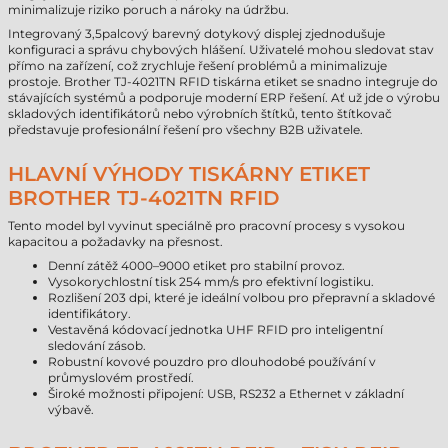
minimalizuje riziko poruch a nároky na údržbu.
Integrovaný 3,5palcový barevný dotykový displej zjednodušuje
konfiguraci a správu chybových hlášení. Uživatelé mohou sledovat stav
přímo na zařízení, což zrychluje řešení problémů a minimalizuje
prostoje. Brother TJ-4021TN RFID tiskárna etiket se snadno integruje do
stávajících systémů a podporuje moderní ERP řešení. Ať už jde o výrobu
skladových identifikátorů nebo výrobních štítků, tento štítkovač
představuje profesionální řešení pro všechny B2B uživatele.
HLAVNÍ VÝHODY TISKÁRNY ETIKET
BROTHER TJ-4021TN RFID
Tento model byl vyvinut speciálně pro pracovní procesy s vysokou
kapacitou a požadavky na přesnost.
Denní zátěž 4000–9000 etiket pro stabilní provoz.
Vysokorychlostní tisk 254 mm/s pro efektivní logistiku.
Rozlišení 203 dpi, které je ideální volbou pro přepravní a skladové
identifikátory.
Vestavěná kódovací jednotka UHF RFID pro inteligentní
sledování zásob.
Robustní kovové pouzdro pro dlouhodobé používání v
průmyslovém prostředí.
Široké možnosti připojení: USB, RS232 a Ethernet v základní
výbavě.