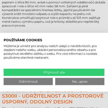
papírem o šířce 80 mm, avšak s pomocí volitelných oddělovačů dokáže
zpracovat i role o šířce 40 mm nebo 58 mm. Zařízení je plně
kompatibilní se speciálními linerless štítky, jejichž používáním lze
výrazně snížit množství odpadu a zvýšit kapacitu na jednu roli.
Konstrukce umožňující pojmout role o průměru až 103 mm zajišťuje
méně častou výměnu papíru, což je kriticky důležité pro nepřetržitý
pracovní proces.
MODULÁRNÍ ROZHRANÍ A MODERNÍ
POUŽÍVÁME COOKIES
SÍŤOVÁ INTEGRACE
Můžeme je umístit pro analýzu našich údajů o návštěvnících, pro
Aby bezproblémově zapadlo do jakékoli IT infrastruktury, je zařízení
zlepšení našeho webu, ukázání personalizovaného obsahu a pro
standardně vybaveno vysokorychlostním rozhraním USB 2.0 a
poskytnutí skvělého zážitku z webu. Pro více informací o cookies
Ethernetem. Podle specifických obchodních potřeb lze tiskárnu
používáme otevřené nastavení.
účtenek Bixolon SRP-S300II objednat s různými volitelnými kartami
rozhraní, včetně modulů Bluetooth a dvoupásmové WLAN
(802.11a/b/g/n) pro bezdrátovou mobilitu, nebo sériového (Serial) a
Powered USB připojení pro speciální pokladní systémy. Softwarovou
Přijmout vše
kompatibilitu zajišťuje široká podpora ovladačů (Windows, Linux, Mac) a
pokročilé sady SDK (iOS, Android, Xamarin, Flutter).
Odmítnout
Ne, uprav
TISKÁRNA ÚČTENEK BIXOLON SRP-
S300II - UDRŽITELNOST A PROSTOROVĚ
ÚSPORNÝ, ODOLNÝ DESIGN