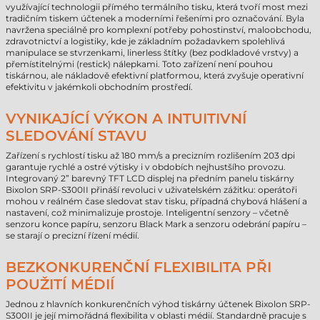
využívající technologii přímého termálního tisku, která tvoří most mezi
tradičním tiskem účtenek a moderními řešeními pro označování. Byla
navržena speciálně pro komplexní potřeby pohostinství, maloobchodu,
zdravotnictví a logistiky, kde je základním požadavkem spolehlivá
manipulace se stvrzenkami, linerless štítky (bez podkladové vrstvy) a
přemístitelnými (restick) nálepkami. Toto zařízení není pouhou
tiskárnou, ale nákladově efektivní platformou, která zvyšuje operativní
efektivitu v jakémkoli obchodním prostředí.
VYNIKAJÍCÍ VÝKON A INTUITIVNÍ
SLEDOVÁNÍ STAVU
Zařízení s rychlostí tisku až 180 mm/s a precizním rozlišením 203 dpi
garantuje rychlé a ostré výtisky i v obdobích nejhustšího provozu.
Integrovaný 2” barevný TFT LCD displej na předním panelu tiskárny
Bixolon SRP-S300II přináší revoluci v uživatelském zážitku: operátoři
mohou v reálném čase sledovat stav tisku, případná chybová hlášení a
nastavení, což minimalizuje prostoje. Inteligentní senzory – včetně
senzoru konce papíru, senzoru Black Mark a senzoru odebrání papíru –
se starají o precizní řízení médií.
BEZKONKURENČNÍ FLEXIBILITA PŘI
POUŽITÍ MÉDIÍ
Jednou z hlavních konkurenčních výhod tiskárny účtenek Bixolon SRP-
S300II je její mimořádná flexibilita v oblasti médií. Standardně pracuje s