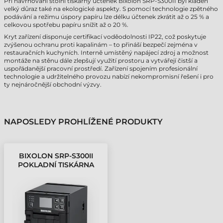
Při navrhování stolní tiskárny účtenek Bixolon SRP-S300II byl kladen
velký důraz také na ekologické aspekty. S pomocí technologie zpětného
podávání a režimu úspory papíru lze délku účtenek zkrátit až o 25 % a
celkovou spotřebu papíru snížit až o 20 %.
Kryt zařízení disponuje certifikací voděodolnosti IP22, což poskytuje
zvýšenou ochranu proti kapalinám – to přináší bezpečí zejména v
restauračních kuchyních. Interně umístěný napájecí zdroj a možnost
montáže na stěnu dále zlepšují využití prostoru a vytvářejí čistší a
uspořádanější pracovní prostředí. Zařízení spojením profesionální
technologie a udržitelného provozu nabízí nekompromisní řešení i pro
ty nejnáročnější obchodní výzvy.
NAPOSLEDY PROHLÍŽENÉ PRODUKTY
BIXOLON SRP-S300II
POKLADNÍ TISKÁRNA