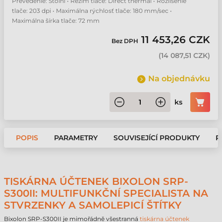
Prevedenie: Stolní • Režim tlače: Direct thermal • Rozlíšenie
tlače: 203 dpi • Maximálna rýchlosť tlače: 180 mm/sec •
Maximálna šírka tlače: 72 mm
11 453,26 CZK
Bez DPH
(
14 087,51 CZK
)
Na objednávku
ks
POPIS
PARAMETRY
SOUVISEJÍCÍ PRODUKTY
P
TISKÁRNA ÚČTENEK BIXOLON SRP-
S300II: MULTIFUNKČNÍ SPECIALISTA NA
STVRZENKY A SAMOLEPICÍ ŠTÍTKY
Bixolon SRP-S300II je mimořádně všestranná
tiskárna účtenek