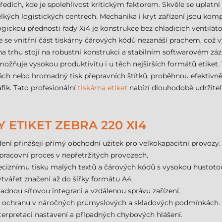
tředích, kde je spolehlivost kritickým faktorem. Skvěle se uplatní
ých logistických centrech. Mechanika i kryt zařízení jsou komp
gickou předností řady Xi4 je konstrukce bez chladicích ventiláto
se vnitřní část tiskárny čárových kódů nezanáší prachem, což v
 trhu stojí na robustní konstrukci a stabilním softwarovém záz
ožňuje vysokou produktivitu i u těch nejširších formátů etiket. 
kách nebo hromadný tisk přepravních štítků, proběhnou efektivně.
fik. Tato profesionální
tiskárna etiket
nabízí dlouhodobě udržiteln
 ETIKET ZEBRA 220 XI4
ení přinášejí přímý obchodní užitek pro velkokapacitní provozy.
pracovní proces v nepřetržitých provozech.
preciznímu tisku malých textů a čárových kódů s vysokou hustoto
vářet značení až do šířky formátu A4.
dnou síťovou integraci a vzdálenou správu zařízení.
í ochranu v náročných průmyslových a skladových podmínkách.
terpretaci nastavení a případných chybových hlášení.