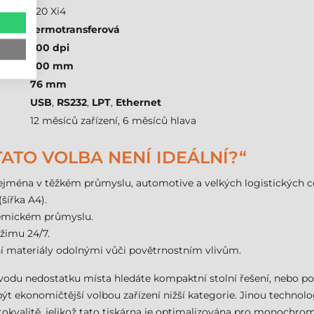
220 Xi4
termotransferová
300 dpi
200 mm
76 mm
USB
,
RS232
,
LPT
,
Ethernet
12 měsíců zařízení, 6 měsíců hlava
TATO VOLBA NENÍ IDEÁLNÍ?“
zejména v těžkém průmyslu, automotive a velkých logistických cen
šířka A4).
hemickém průmyslu.
ežimu 24/7.
í materiály odolnými vůči povětrnostním vlivům.
vodu nedostatku místa hledáte kompaktní stolní řešení, nebo po
t ekonomičtější volbou zařízení nižší kategorie. Jinou technolog
okvalitě, jelikož tato tiskárna je optimalizována pro monochrom