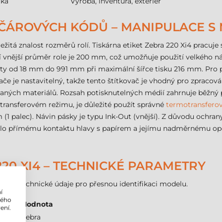
ika
Výroba, inventura, exteriér
 ČÁROVÝCH KÓDŮ – MANIPULACE S 
ležitá znalost rozměrů rolí. Tiskárna etiket Zebra 220 Xi4 pracu
nější průměr role je 200 mm, což umožňuje použití velkého náv
ety od 18 mm do 991 mm při maximální šířce tisku 216 mm. Pro 
e je nastavitelný, takže tento štítkovač je vhodný pro zpracová
ných materiálů. Rozsah potisknutelných médií zahrnuje běžný pap
transferovém režimu, je důležité použít správné
termotransfero
1 palec). Návin pásky je typu Ink-Out (vnější). Z důvodu ochran
ránilo přímému kontaktu hlavy s papírem a jejímu nadměrnému o
220 XI4 – TECHNICKÉ PARAMETRY
tější technické údaje pro přesnou identifikaci modelu.
í
lého
Hodnota
ení.
Zebra