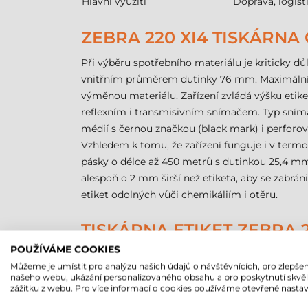
Hlavní využití
Doprava, logist
ZEBRA 220 XI4 TISKÁRNA
Při výběru spotřebního materiálu je kriticky dů
vnitřním průměrem dutinky 76 mm. Maximální v
výměnou materiálu. Zařízení zvládá výšku etik
reflexním i transmisivním snímačem. Typ snímač
médií s černou značkou (black mark) i perforova
Vzhledem k tomu, že zařízení funguje i v termo
pásky o délce až 450 metrů s dutinkou 25,4 mm (
alespoň o 2 mm širší než etiketa, aby se zab
etiket odolných vůči chemikáliím i otěru.
TISKÁRNA ETIKET ZEBRA 
POUŽÍVÁME COOKIES
Následující souhrnná tabulka obsahuje nejdůleži
Můžeme je umístit pro analýzu našich údajů o návštěvnících, pro zlepšen
našeho webu, ukázání personalizovaného obsahu a pro poskytnutí skvě
Parametr
zážitku z webu. Pro více informací o cookies používáme otevřené nastav
Značka