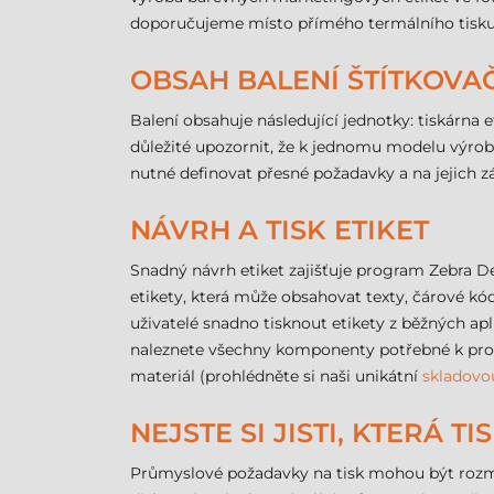
doporučujeme místo přímého termálního tisku v
OBSAH BALENÍ ŠTÍTKOVAČE
Balení obsahuje následující jednotky: tiskárna e
důležité upozornit, že k jednomu modelu výrobc
nutné definovat přesné požadavky a na jejich 
NÁVRH A TISK ETIKET
Snadný návrh etiket zajišťuje program Zebra 
etikety, která může obsahovat texty, čárové kó
uživatelé snadno tisknout etikety z běžných apl
naleznete všechny komponenty potřebné k provoz
materiál (prohlédněte si naši unikátní
skladovo
NEJSTE SI JISTI, KTERÁ 
Průmyslové požadavky na tisk mohou být rozman