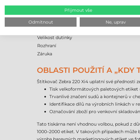
Model
Přijmout vše
Technologie
Rozlišení
Odmítnout
Ne, uprav
Max. průměr role
Velikost dutinky
Rozhraní
Záruka
OBLASTI POUŽITÍ A „KDY 
Štítkovač Zebra 220 Xi4 uplatní své přednosti 
Tisk velkoformátových paletových etiket (
Trvanlivé značení sudů a kontejnerů v c
Identifikace dílů na výrobních linkách v r
Označování zboží pro venkovní skladován
Tato tiskárna není vhodnou volbou, pokud z dů
1000–2000 etiket. V takových případech může bý
výroba barevných marketingových etiket ve fot