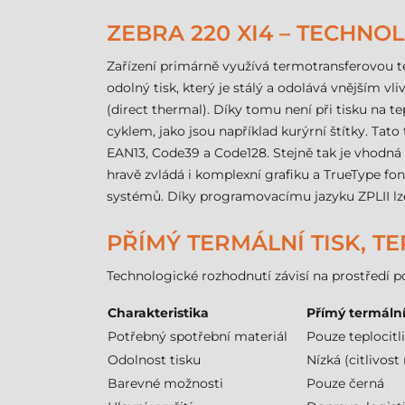
ZEBRA 220 XI4 – TECHNO
Zařízení primárně využívá termotransferovou t
odolný tisk, který je stálý a odolává vnějším v
(direct thermal). Díky tomu není při tisku na te
cyklem, jako jsou například kurýrní štítky. T
EAN13, Code39 a Code128. Stejně tak je vhodná 
hravě zvládá i komplexní grafiku a TrueType font
systémů. Díky programovacímu jazyku ZPLII lze
PŘÍMÝ TERMÁLNÍ TISK, T
Technologické rozhodnutí závisí na prostředí p
Charakteristika
Přímý termální
Potřebný spotřební materiál
Pouze teplocitl
Odolnost tisku
Nízká (citlivost
Barevné možnosti
Pouze černá