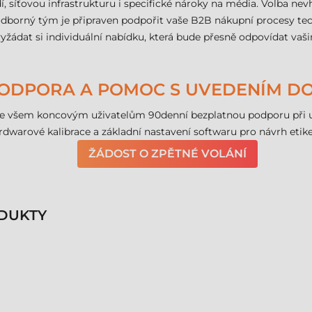
edí, síťovou infrastrukturu i specifické nároky na média. Volba 
borný tým je připraven podpořit vaše B2B nákupní procesy tech
vyžádat si individuální nabídku, která bude přesně odpovídat 
PODPORA A POMOC S UVEDENÍM D
 všem koncovým uživatelům 90denní bezplatnou podporu při uv
ardwarové kalibrace a základní nastavení softwaru pro návrh etike
ŽÁDOST O ZPĚTNÉ VOLÁNÍ
DUKTY