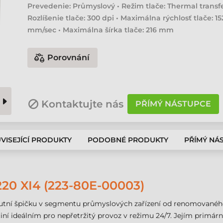
Prevedenie: Průmyslový • Režim tlače: Thermal transfe
Rozlíšenie tlače: 300 dpi • Maximálna rýchlosť tlače: 15
mm/sec • Maximálna šírka tlače: 216 mm
Porovnání
Kontaktujte nás
PŘÍMÝ NÁSTUPCE
VISEJÍCÍ PRODUKTY
PODOBNÉ PRODUKTY
PŘÍMÝ NÁ
20 XI4 (223-80E-00003)
olutní špičku v segmentu průmyslových zařízení od renomovaného
 činí ideálním pro nepřetržitý provoz v režimu 24/7. Jejím prim