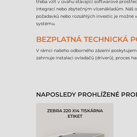
třeba vzít v úvahu stávající softwarové prostř
integrací nebo zbytečným vícenákladům. Náš od
požadavků nebo rozsáhlých investic je možné 
systému.
BEZPLATNÁ TECHNICKÁ 
V rámci našeho odborného zázemí poskytujeme
zahrnuje instalaci ovladačů (driverů), proces h
NAPOSLEDY PROHLÍŽENÉ PRO
ZEBRA 220 XI4 TISKÁRNA
ETIKET