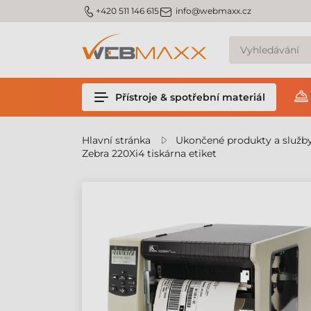
m_phone
m_email
+420 511 146 615
info@webmaxx.cz
Přístroje & spotřební materiál
Hlavní stránka
Ukončené produkty a služb
Zebra 220Xi4 tiskárna etiket