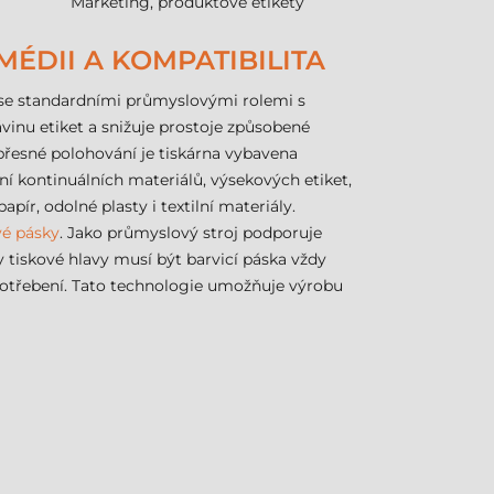
Marketing, produktové etikety
MÉDII A KOMPATIBILITA
je se standardními průmyslovými rolemi s
inu etiket a snižuje prostoje způsobené
přesné polohování je tiskárna vybavena
ní kontinuálních materiálů, výsekových etiket,
ír, odolné plasty i textilní materiály.
vé pásky
. Jako průmyslový stroj podporuje
y tiskové hlavy musí být barvicí páska vždy
potřebení. Tato technologie umožňuje výrobu