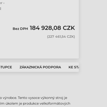
r •
2
184 928,08 CZK
Bez DPH
(
227 461,54 CZK
)
STUPCE
ZÁKAZNICKÁ PODPORA
KE STAŽENÍ
 výrobce. Tento vysoce výkonný stroj je
árním úkolem je produkce velkoformátových