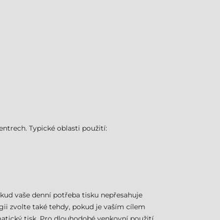
trech. Typické oblasti použití:
kud vaše denní potřeba tisku nepřesahuje
ii zvolte také tehdy, pokud je vaším cílem
atický tisk. Pro dlouhodobé venkovní použití