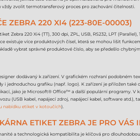
ždy zvolit termotransferový proces pro zachování čitelnosti.
 ZEBRA 220 XI4 (223-80E-00003)
tiket Zebra 220 Xi4 (TT), 300 dpi, ZPL, USB, RS232, LPT (Parallel),
e existuje více produktových čísel, která se mohou lišit funkcem
základě vybrat správné produktové číslo, aby se předešlo chybn
Designer dodávaný k zařízení. V grafickém rozhraní podobném t
dy i jednoduchou grafiku (např. logo). K zařízení je přiložen t
ikací, jako je Microsoft® Office™ a další populární programy. V 
u (USB kabel, napájecí zdroj, napájecí kabel, software atd.), ta
u nabídku etiket v kotoučích
).
TISKÁRNA ETIKET ZEBRA JE PRO VÁS 
ité a technologická kompatibilita je klíčová pro dlouhodobou e