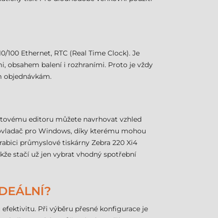
 10/100 Ethernet, RTC (Real Time Clock). Je
i, obsahem balení i rozhraními. Proto je vždy
ým objednávkám.
extovému editoru můžete navrhovat vzhled
aké ovladač pro Windows, díky kterému mohou
krabici průmyslové tiskárny Zebra 220 Xi4
kže stačí už jen vybrat vhodný spotřební
IDEÁLNÍ?
fektivitu. Při výběru přesné konfigurace je