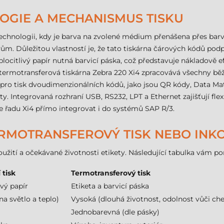
LOGIE A MECHANISMUS TISKU
echnologii, kdy je barva na zvolené médium přenášena přes barv
livům. Důležitou vlastností je, že tato tiskárna čárových kódů p
plocitlivý papír nutná barvicí páska, což představuje nákladově e
ato termotransferová tiskárna Zebra 220 Xi4 zpracovává všechny 
pro tisk dvoudimenzionálních kódů, jako jsou QR kódy, Data Matr
y. Integrovaná rozhraní USB, RS232, LPT a Ethernet zajišťují flex
 řadu Xi4 přímo integrovat i do systémů SAP R/3.
ERMOTRANSFEROVÝ TISK NEBO INKO
oužití a očekávané životnosti etikety. Následující tabulka vám 
 tisk
Termotransferový tisk
ivý papír
Etiketa a barvicí páska
 na světlo a teplo)
Vysoká (dlouhá životnost, odolnost vůči ch
Jednobarevná (dle pásky)