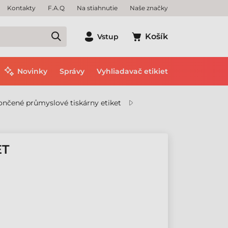
Kontakty
F.A.Q
Na stiahnutie
Naše značky
Košík
Vstup
Novinky
Správy
Vyhliadavač etikiet
nčené průmyslové tiskárny etiket
ET