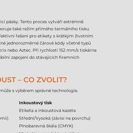
icí pásky. Tento proces vytváří extrémně
odporuje také režim přímého termálního tisku
fektivní řešení pro etikety s krátkým životním
běžné jednorozměrné čárové kódy včetně typů
ix nebo Aztec. Při rychlosti 152 mm/s tiskárna
ibilní zapojení do stávajících firemních
UST – CO ZVOLIT?
pomůže s výběrem správné technologie.
Inkoustový tisk
Etiketa a inkoustová kazeta
emii)
Střední/Vysoká (závisí na povrchu)
Plnobarevná škála (CMYK)