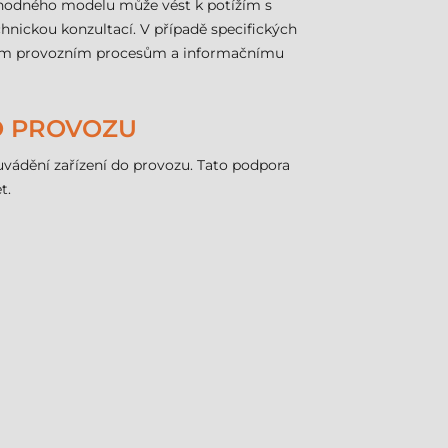
nevhodného modelu může vést k potížím s
nickou konzultací. V případě specifických
vašim provozním procesům a informačnímu
O PROVOZU
ádění zařízení do provozu. Tato podpora
t.