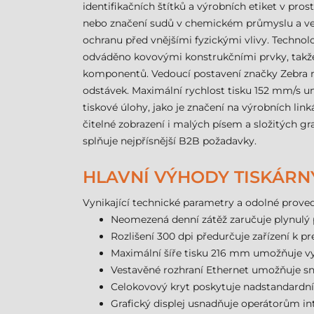
identifikačních štítků a výrobních etiket v pros
nebo značení sudů v chemickém průmyslu a velk
ochranu před vnějšími fyzickými vlivy. Technolo
odváděno kovovými konstrukčními prvky, takže 
komponentů. Vedoucí postavení značky Zebra na
odstávek. Maximální rychlost tisku 152 mm/s um
tiskové úlohy, jako je značení na výrobních lin
čitelné zobrazení i malých písem a složitých gra
splňuje nejpřísnější B2B požadavky.
HLAVNÍ VÝHODY TISKÁRNY
Vynikající technické parametry a odolné proved
Neomezená denní zátěž zaručuje plynulý 
Rozlišení 300 dpi předurčuje zařízení k 
Maximální šíře tisku 216 mm umožňuje vyt
Vestavěné rozhraní Ethernet umožňuje sna
Celokovový kryt poskytuje nadstandardn
Grafický displej usnadňuje operátorům in