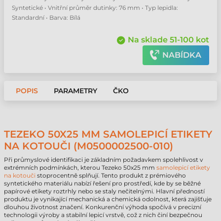
Syntetické • Vnitřní průměr dutinky: 76 mm • Typ lepidla:
Standardní • Barva: Bílá
Na sklade 51-100 kot
NABÍDKA
POPIS
PARAMETRY
ČKO
TEZEKO 50X25 MM SAMOLEPICÍ ETIKETY
NA KOTOUČI (M0500002500-010)
Při průmyslové identifikaci je základním požadavkem spolehlivost v
extrémních podmínkách, kterou Tezeko 50x25 mm
samolepicí etikety
na kotouči
stoprocentně splňují. Tento produkt z prémiového
syntetického materiálu nabízí řešení pro prostředí, kde by se běžné
papírové etikety roztrhly nebo se staly nečitelnými. Hlavní předností
produktu je vynikající mechanická a chemická odolnost, která zajišťuje
dlouhou životnost značení. Konkurenční výhoda spočívá v precizní
technologii výroby a stabilní lepicí vrstvě, což z nich činí bezpečnou