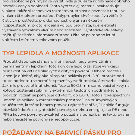
pro všeobecné průmyslové využití, kde je důležitá kombinace dobrého
poměru ceny a odolnosti. Tento syntetický materiál neabsorbuje
vlhkost, takže si zachovává rozměrovou stálost a pevnost v tahu i ve
vlhkém či mokrém prostředí. Polypropylen skvěle odolává většině
čisticích prostředků pro domácnost, olejům a některým
rozpouštědlům, proto je ideální volbou pro místa, kde je etiketa
vystavena fyzikálním vlivům nebo znečištění. Syntetické PP etikety
zajišťují, že tištěné informace zůstanou čitelné po mnoho let při
vnitřním i mírném venkovním použití.
TYP LEPIDLA A MOŽNOSTI APLIKACE
Produkt disponuje standardní přilnavostí, tedy univerzálním
permanentním lepidlem. Toto akrylové lepidlo zajišťuje vynikající
přilnavost na většině hladkých a čistých povrchů. Během procesu
lepení je důležité, aby okolní teplota neklesla pod -5 °C, protože pod
touto hodnotou se nemůže správně vytvořit molekulární vazba lepidla.
Jakmile proces přilnutí skončí, Tezeko 50x25 mm samolepicí etikety na
kotouči zůstávají stabilní i v extrémních teplotních podmínkách:
provozní rozsah se pohybuje od -40 °C do 120 °C. Toto široké spektrum
umožňuje aplikaci v mrazírenském prostředí i na průmyslových
součástech, které se během provozu výrazně zahřívají. Lepidlo funguje
obzvláště dobře na syntetické povrchy s nízkou energií (jako PE nebo
PP) a kovové povrchy, avšak jeho použití na porézní, silně texturované
nebo znečištěné povrchy se nedoporučuje.
POŽADAVKY NA BARVICÍ PÁSKU PRO