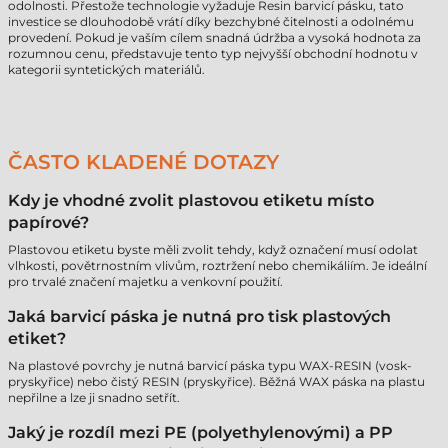
odolnosti. Přestože technologie vyžaduje Resin barvicí pásku, tato
investice se dlouhodobě vrátí díky bezchybné čitelnosti a odolnému
provedení. Pokud je vaším cílem snadná údržba a vysoká hodnota za
rozumnou cenu, představuje tento typ nejvyšší obchodní hodnotu v
kategorii syntetických materiálů.
ČASTO KLADENÉ DOTAZY
Kdy je vhodné zvolit plastovou etiketu místo
papírové?
Plastovou etiketu byste měli zvolit tehdy, když označení musí odolat
vlhkosti, povětrnostním vlivům, roztržení nebo chemikáliím. Je ideální
pro trvalé značení majetku a venkovní použití.
Jaká barvicí páska je nutná pro tisk plastových
etiket?
Na plastové povrchy je nutná barvicí páska typu WAX-RESIN (vosk-
pryskyřice) nebo čistý RESIN (pryskyřice). Běžná WAX páska na plastu
nepřilne a lze ji snadno setřít.
Jaký je rozdíl mezi PE (polyethylenovými) a PP