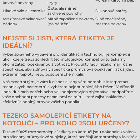
Porézní karton a papír
kovové povrchy
kryty
Čisté, ale mírně
Hladké sklo a keramika
Silikonové nátěry
zakřivené povrchy
Mrazírenské skladovací
Mírně zaprášené povrchy
Silně znečištěné,
nádoby
(po očištění)
mastné povrchy
NEJSTE SI JISTI, KTERÁ ETIKETA JE
IDEÁLNÍ?
Výběr správného vybavení pro identifikační technologii je komplexní
úkol, kde je třeba zohlednit technologickou kompatibilitu tiskárny,
okolní zátěž i očekávanou životnost. Produkty řady Tezeko mají různé
specifikace, aby splňovaly specifická průmyslová očekávání, ať už jde o
extrémní teploty nebo působení chemikálií.
Náš expertní tým je vám k dispozici, aby vám pomohl s interpretací
technických parametrů a výběrem nejoptimálnějšího řešení. V případě
individuálních potřeb nebo velkoobjemových objednávek podpoříme
vaše obchodní procesy nabídkami na míru, které zajistí nákladově
efektivní a odolný provoz vašeho podniku.
TEZEKO SAMOLEPICÍ ETIKETY NA
KOTOUČI – PRO KOHO JSOU URČENY?
Tezeko 50x25 mm samolepicí etikety na kotouči jsou dokonalou volbou
pro všechny průmyslové subjekty, které nedělají kompromisy v kvalitě a