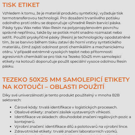
TISK ETIKET
Vzhledem k tomu, že je materiál produktu syntetický, vyžaduje tisk
termotransferovou technologii. Pro dosažení trvanlivého potisku
odolného proti otěru se doporučuje výhradně Resin barvicí páska.
Pásky typu Wax nebo Wax-Resin na polypropylenovém povrchu
správně nepřilnou, takže by se potisk mohl snadno rozmazat nebo
setřít. Použití pryskyřičné pásky (Resin) je technologicky opodstatněné
tím, že se barvivo během tisku zataví do horní vrstvy syntetického
materiálu, čímž zajistí odolnost proti chemikáliím a mechanickému
otěru. V případě extrémně vysokých teplot nebo přítomnosti
agresivních chemikálií se pro tisk na Tezeko 50x25 mm samolepicí
etikety na kotouči doporučuje použít speciální vysoce odolnou Resin
pásku.
TEZEKO 50X25 MM SAMOLEPICÍ ETIKETY
NA KOTOUČI – OBLASTI POUŽITÍ
Díky své univerzálnosti je tento produkt použitelný v mnoha B2B
sektorech:
Čárové kódy: trvalá identifikace v logistických procesech.
Obalové etikety: značení zásilek vystavených vlhkosti.
Identifikace ve skladech: dlouhodobé značení regálových pozic a
kontejnerů.
Výrobní značení: identifikace dílů a polotovarů na výrobní lince.
Zdravotnické etikety: trvalé značení laboratorních vzorků.