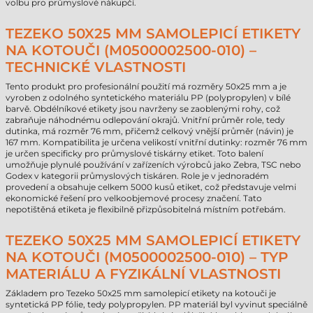
volbu pro průmyslové nákupčí.
TEZEKO 50X25 MM SAMOLEPICÍ ETIKETY
NA KOTOUČI (M0500002500-010) –
TECHNICKÉ VLASTNOSTI
Tento produkt pro profesionální použití má rozměry 50x25 mm a je
vyroben z odolného syntetického materiálu PP (polypropylen) v bílé
barvě. Obdélníkové etikety jsou navrženy se zaoblenými rohy, což
zabraňuje náhodnému odlepování okrajů. Vnitřní průměr role, tedy
dutinka, má rozměr 76 mm, přičemž celkový vnější průměr (návin) je
167 mm. Kompatibilita je určena velikostí vnitřní dutinky: rozměr 76 mm
je určen specificky pro průmyslové tiskárny etiket. Toto balení
umožňuje plynulé používání v zařízeních výrobců jako Zebra, TSC nebo
Godex v kategorii průmyslových tiskáren. Role je v jednoradém
provedení a obsahuje celkem 5000 kusů etiket, což představuje velmi
ekonomické řešení pro velkoobjemové procesy značení. Tato
nepotištěná etiketa je flexibilně přizpůsobitelná místním potřebám.
TEZEKO 50X25 MM SAMOLEPICÍ ETIKETY
NA KOTOUČI (M0500002500-010) – TYP
MATERIÁLU A FYZIKÁLNÍ VLASTNOSTI
Základem pro Tezeko 50x25 mm samolepicí etikety na kotouči je
syntetická PP fólie, tedy polypropylen. PP materiál byl vyvinut speciálně