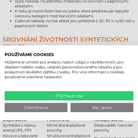
Vyšší náklady na jednotku materiálu ve srovnání s papírovými
etiketami.
K tisku je nutná Resin barvicí páska, která představuje nejvyšší
cenovou kategorii mezi barvicími páskami.
Celkové náklady na tisk etiket jsou přibližně o 20–30 % vyšší než u
papírových řešení.
SROVNÁNÍ ŽIVOTNOSTI SYNTETICKÝCH
ETIKET
POUŽÍVÁME COOKIES
Typ materiálu
Předpokládaná životnost (interiér)
Můžeme je umístit pro analýzu našich údajů o návštěvnících, pro
Papír
1–3 roky
zlepšení našeho webu, ukázání personalizovaného obsahu a pro
Direkt termál (termopapír)
6–18 měsíců
poskytnutí skvělého zážitku z webu. Pro více informací o cookies
Syntetický materiál
5–10 let
používáme otevřené nastavení.
DOPORUČENÉ A NEDOPORUČENÉ
POVRCHY
Přijmout vše
Pro dosažení optimální přilnavosti vám při rozhodování o nákupu
Odmítnout
Ne, uprav
pomůže následující tabulka výběru povrchů.
Doporučené
Podmíněné
Nedoporučené
Syntetika s nízkou
Mírně drsné plastové
Zledovatělé, namrzlé
energií (PE, PP)
povrchy
povrchy
Kovové a lakované
Strukturované plastové