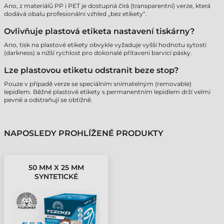
Ano, z materiálů PP i PET je dostupná čirá (transparentní) verze, která
dodává obalu profesionální vzhled „bez etikety“.
Ovlivňuje plastová etiketa nastavení tiskárny?
Ano, tisk na plastové etikety obvykle vyžaduje vyšší hodnotu sytosti
(darkness) a nižší rychlost pro dokonalé přitavení barvicí pásky.
Lze plastovou etiketu odstranit beze stop?
Pouze v případě verze se speciálním snímatelným (removable)
lepidlem. Běžné plastové etikety s permanentním lepidlem drží velmi
pevně a odstraňují se obtížně.
NAPOSLEDY PROHLÍŽENÉ PRODUKTY
50 MM X 25 MM
SYNTETICKÉ
SAMOLEPICÍ ETIKETY V
KOTOUČÍCH BÍLÁ ( 5000
ETIKETY/KOTÚČ )