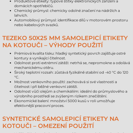
Produktové etikety: typové štítky elektronických zařízení a
domácích spotřebičů.
Chemický průmysl: chemicky odolné značení na nádržích a
lahvích.
Automobilový průmysl: identifikace dílů v motorovém prostoru
nebo kabelových svazků.
TEZEKO 50X25 MM SAMOLEPICÍ ETIKETY
NA KOTOUČI – VÝHODY POUŽITÍ
Prémiová kvalita tisku: hladký syntetický povrch zajišťuje ostré
kontury a vynikající čitelnost.
Odolnost proti extrémní zátěži: netrhá se, nepromokne a odolává
mechanickému otěru.
Široký teplotní rozsah: zůstává fyzikálně stabilní od -40 °C do 120
°C.
Možnost venkovního použití: zachovává si své vlastnosti a
čitelnost i při běžné venkovní zátěži.
Odolnost vůči olejům a chemikáliím: ideální do průmyslového a
výrobního prostředí se zvýšeným rizikem znečištění.
Ekonomické balení: množství 5000 kusů v roli umožňuje
efektivnější pracovní proces.
SYNTETICKÉ SAMOLEPICÍ ETIKETY NA
KOTOUČI – OMEZENÍ POUŽITÍ