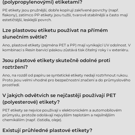
(polypropylenovými) etiketami?
PE etikety jsou pružnější, dobře kopírují zakřivené povrchy (např.
flakony), zatímco PP etikety jsou tužší, tvarově stabilnější a často mají
estetičtější, lesklejší povrch.
Lze plastovou etiketu používat na přímém
slunečním světle?
Ano, plastové etikety (zejména PET a PP) mají vynikající UV odolnost. V
kombinaci s Resin barvicí páskou zůstává tisk čitelný roky i v exteriéru.
Jsou plastové etikety skutečně odolné proti
roztržení?
Ano, na rozdíl od papíru se syntetické etikety nedají roztrhnout rukou.
Proto jsou velmi vhodné pro bezpečnostní značení a do průmyslového
prostředí.
V jakých odvětvích se nejčastěji používají PET
(polyesterové) etikety?
PET etikety se nejvíce používají v elektronickém a automobilovém
průmyslu, protože odolávají nejvyšším teplotám a nejsilnějším
chemikáliím (např. čistidla, oleje).
Existují průhledné plastové etikety?