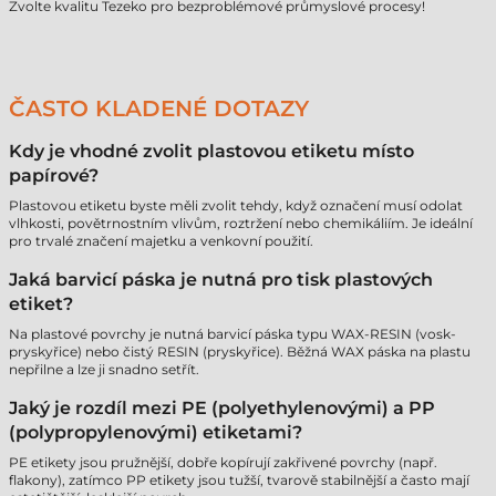
Zvolte kvalitu Tezeko pro bezproblémové průmyslové procesy!
ČASTO KLADENÉ DOTAZY
Kdy je vhodné zvolit plastovou etiketu místo
papírové?
Plastovou etiketu byste měli zvolit tehdy, když označení musí odolat
vlhkosti, povětrnostním vlivům, roztržení nebo chemikáliím. Je ideální
pro trvalé značení majetku a venkovní použití.
Jaká barvicí páska je nutná pro tisk plastových
etiket?
Na plastové povrchy je nutná barvicí páska typu WAX-RESIN (vosk-
pryskyřice) nebo čistý RESIN (pryskyřice). Běžná WAX páska na plastu
nepřilne a lze ji snadno setřít.
Jaký je rozdíl mezi PE (polyethylenovými) a PP
(polypropylenovými) etiketami?
PE etikety jsou pružnější, dobře kopírují zakřivené povrchy (např.
flakony), zatímco PP etikety jsou tužší, tvarově stabilnější a často mají