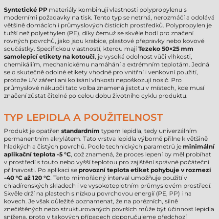
Syntetické PP
materiály kombinují vlastnosti polypropylenu s
moderními požadavky na tisk. Tento typ se netrhá, nerozmáčí a odolává
většině domácích i průmyslových čisticích prostředků. Polypropylen je
tužší než polyethylen (PE), díky čemuž se skvěle hodí pro značení
rovných povrchů, jako jsou krabice, plastové přepravky nebo kovové
součástky. Specifickou vlastností, kterou mají
Tezeko 50×25 mm
samolepicí etikety na kotouči
, je vysoká odolnost vůči vlhkosti,
chemikáliím, mechanickému namáhání a extrémním teplotám. Jedná
se o skutečně odolné etikety vhodné pro vnitřní i venkovní použití,
protože UV záření ani kolísání vlhkosti nepoškozují nosič. Pro
průmyslové nákupčí tato volba znamená jistotu v místech, kde musí
značení zůstat čitelné po celou dobu životního cyklu produktu.
TYP LEPIDLA A POUŽITELNOST
Produkt je opatřen
standardním
typem lepidla, tedy univerzálním
permanentním akrylátem. Tato vrstva lepidla výborně přilne k většině
hladkých a čistých povrchů. Podle technických parametrů je
minimální
aplikační teplota -5 °C
, což znamená, že proces lepení by měl probíhat
v prostředí s touto nebo vyšší teplotou pro zajištění správné počáteční
přilnavosti. Po aplikaci se
provozní teplota etiket pohybuje v rozmezí
-40 °C až 120 °C
. Tento mimořádný interval umožňuje použití v
chladírenských skladech i ve vysokoteplotním průmyslovém prostředí.
Skvěle drží na plastech s nízkou povrchovou energií (PE, PP) i na
kovech. Je však důležité poznamenat, že na porézních, silně
znečištěných nebo strukturovaných površích může být účinnost lepidla
snížena, proto v takových případech doporučujeme předchozí