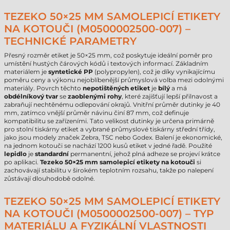
TEZEKO 50×25 MM SAMOLEPICÍ ETIKETY
NA KOTOUČI (M0500002500-007) –
TECHNICKÉ PARAMETRY
Přesný rozměr etiket je 50×25 mm, což poskytuje ideální poměr pro
umístění hustých čárových kódů i textových informací. Základním
materiálem je
syntetické PP
(polypropylen), což je díky vynikajícímu
poměru ceny a výkonu nejoblíbenější průmyslová volba mezi odolnými
materiály. Povrch těchto
nepotištěných etiket
je
bílý
a má
obdélníkový tvar
se
zaoblenými rohy
, které zajišťují lepší přilnavost a
zabraňují nechtěnému odlepování okrajů. Vnitřní průměr dutinky je 40
mm, zatímco vnější průměr návinu činí 87 mm, což definuje
kompatibilitu se zařízeními. Tato velikost dutinky je určena primárně
pro stolní tiskárny etiket a vybrané průmyslové tiskárny střední třídy,
jako jsou modely značek Zebra, TSC nebo Godex. Balení je ekonomické,
na jednom kotouči se nachází 1200 kusů etiket v jedné řadě. Použité
lepidlo
je
standardní
permanentní, jehož plná adheze se projeví krátce
po aplikaci.
Tezeko 50×25 mm samolepicí etikety na kotouči
si
zachovávají stabilitu v širokém teplotním rozsahu, takže po nalepení
zůstávají dlouhodobě odolné.
TEZEKO 50×25 MM SAMOLEPICÍ ETIKETY
NA KOTOUČI (M0500002500-007) – TYP
MATERIÁLU A FYZIKÁLNÍ VLASTNOSTI