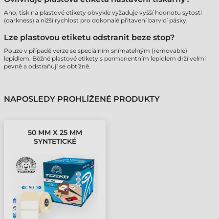
Ano, tisk na plastové etikety obvykle vyžaduje vyšší hodnotu sytosti
(darkness) a nižší rychlost pro dokonalé přitavení barvicí pásky.
Lze plastovou etiketu odstranit beze stop?
Pouze v případě verze se speciálním snímatelným (removable)
lepidlem. Běžné plastové etikety s permanentním lepidlem drží velmi
pevně a odstraňují se obtížně.
NAPOSLEDY PROHLÍŽENÉ PRODUKTY
50 MM X 25 MM
SYNTETICKÉ
SAMOLEPICÍ ETIKETY V
KOTOUČÍCH BÍLÁ ( 1200
ETIKETY/KOTÚČ )