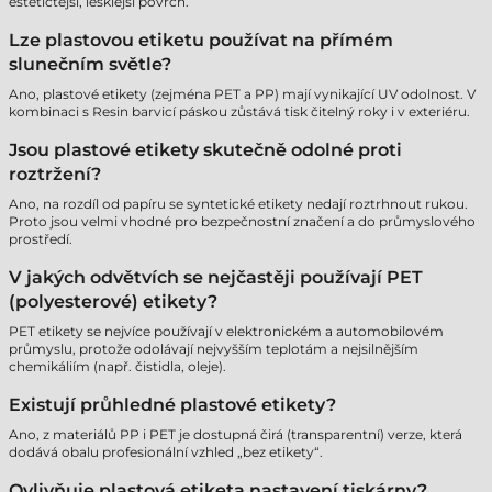
estetičtější, lesklejší povrch.
Lze plastovou etiketu používat na přímém
slunečním světle?
Ano, plastové etikety (zejména PET a PP) mají vynikající UV odolnost. V
kombinaci s Resin barvicí páskou zůstává tisk čitelný roky i v exteriéru.
Jsou plastové etikety skutečně odolné proti
roztržení?
Ano, na rozdíl od papíru se syntetické etikety nedají roztrhnout rukou.
Proto jsou velmi vhodné pro bezpečnostní značení a do průmyslového
prostředí.
V jakých odvětvích se nejčastěji používají PET
(polyesterové) etikety?
PET etikety se nejvíce používají v elektronickém a automobilovém
průmyslu, protože odolávají nejvyšším teplotám a nejsilnějším
chemikáliím (např. čistidla, oleje).
Existují průhledné plastové etikety?
Ano, z materiálů PP i PET je dostupná čirá (transparentní) verze, která
dodává obalu profesionální vzhled „bez etikety“.
Ovlivňuje plastová etiketa nastavení tiskárny?