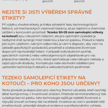
povrch
povrch
NEJSTE SI JISTI VÝBĚREM SPRÁVNÉ
ETIKETY?
Při výběru vhodné etikety je třeba zohlednit řadu technologických
faktorů, od mechanických vlastností tiskárny až po teplotní a chemické
zatížení v koncovém prostředí.
Tezeko 50×25 mm samolepicí etikety
na kotouči
jsou robustním řešením, ale pro optimální výsledek je
nezbytné znát synergii mezi tiskárnou a barvicí páskou. Pokud si nejste
jisti svým výběrem, náš tým odborníků je vám k dispozici, aby vám na
základě specifických požadavků prostředí a očekávané životnosti
doporučil nejvhodnější řešení. V případě individuálních potřeb,
speciálních rozměrů nebo velkoobjemových objednávek pro vás
připravíme nabídku na míru, která optimalizuje vaše nákupní náklady a
zajistí plynulé dodávky. Kontaktujte naše obchodní oddělení pro
upřesnění technických detailů a velkoobchodních podmínek.
TEZEKO SAMOLEPICÍ ETIKETY NA
KOTOUČI – PRO KOHO JSOU URČENY?
Tento produkt je doporučen pro všechny firemní uživatele, kteří nechtějí
dělat kompromisy v trvanlivosti značení. Přestože termotransferový tisk
vyžaduje barvicí pásku, tato technologie zajišťuje nejdelší životnost a
nejvyšší úroveň ochrany dat na etiketě. Investice se vrací v podobě nižší
zmetkovitosti, přesnější skladové evidence a profesionálního vzhledu.