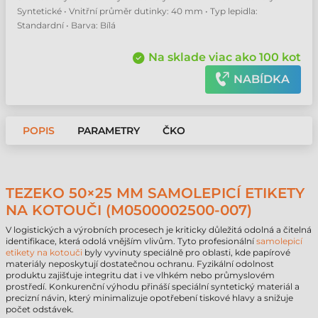
Syntetické • Vnitřní průměr dutinky: 40 mm • Typ lepidla:
Standardní • Barva: Bílá
Na sklade viac ako 100 kot
NABÍDKA
POPIS
PARAMETRY
ČKO
TEZEKO 50×25 MM SAMOLEPICÍ ETIKETY
NA KOTOUČI (M0500002500-007)
V logistických a výrobních procesech je kriticky důležitá odolná a čitelná
identifikace, která odolá vnějším vlivům. Tyto profesionální
samolepicí
etikety na kotouči
byly vyvinuty speciálně pro oblasti, kde papírové
materiály neposkytují dostatečnou ochranu. Fyzikální odolnost
produktu zajišťuje integritu dat i ve vlhkém nebo průmyslovém
prostředí. Konkurenční výhodu přináší speciální syntetický materiál a
precizní návin, který minimalizuje opotřebení tiskové hlavy a snižuje
počet odstávek.