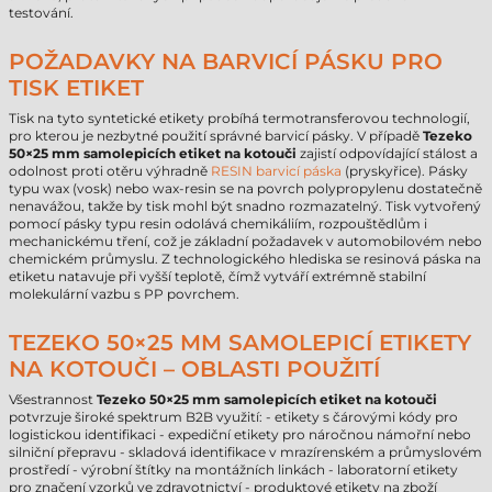
testování.
POŽADAVKY NA BARVICÍ PÁSKU PRO
TISK ETIKET
Tisk na tyto syntetické etikety probíhá termotransferovou technologií,
pro kterou je nezbytné použití správné barvicí pásky. V případě
Tezeko
50×25 mm samolepicích etiket na kotouči
zajistí odpovídající stálost a
odolnost proti otěru výhradně
RESIN barvicí páska
(pryskyřice). Pásky
typu wax (vosk) nebo wax-resin se na povrch polypropylenu dostatečně
nenavážou, takže by tisk mohl být snadno rozmazatelný. Tisk vytvořený
pomocí pásky typu resin odolává chemikáliím, rozpouštědlům i
mechanickému tření, což je základní požadavek v automobilovém nebo
chemickém průmyslu. Z technologického hlediska se resinová páska na
etiketu natavuje při vyšší teplotě, čímž vytváří extrémně stabilní
molekulární vazbu s PP povrchem.
TEZEKO 50×25 MM SAMOLEPICÍ ETIKETY
NA KOTOUČI – OBLASTI POUŽITÍ
Všestrannost
Tezeko 50×25 mm samolepicích etiket na kotouči
potvrzuje široké spektrum B2B využití: - etikety s čárovými kódy pro
logistickou identifikaci - expediční etikety pro náročnou námořní nebo
silniční přepravu - skladová identifikace v mrazírenském a průmyslovém
prostředí - výrobní štítky na montážních linkách - laboratorní etikety
pro značení vzorků ve zdravotnictví - produktové etikety na zboží