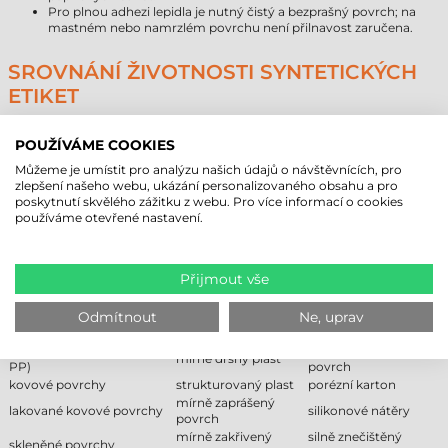
Pro plnou adhezi lepidla je nutný čistý a bezprašný povrch; na
mastném nebo namrzlém povrchu není přilnavost zaručena.
SROVNÁNÍ ŽIVOTNOSTI SYNTETICKÝCH
ETIKET
Typ materiálu
Předpokládaná životnost (interiér)
POUŽÍVÁME COOKIES
Papír
1–3 roky
Direkt termál
6–18 měsíců
Můžeme je umístit pro analýzu našich údajů o návštěvnících, pro
zlepšení našeho webu, ukázání personalizovaného obsahu a pro
Syntetické (PE, PP)
5–10 let
poskytnutí skvělého zážitku z webu. Pro více informací o cookies
používáme otevřené nastavení.
DOPORUČENÉ A NEDOPORUČENÉ
POVRCHY
Přijmout vše
Následující tabulka pomáhá nákupčím určit kompatibilitu lepidla a
materiálu s různými typy povrchů podle jejich energie.
Odmítnout
Ne, uprav
Doporučeno
Podmíněně
Nedoporučeno
plasty s nízkou energií (PE,
namrzlý, ojíněný
mírně drsný plast
PP)
povrch
kovové povrchy
strukturovaný plast
porézní karton
mírně zaprášený
lakované kovové povrchy
silikonové nátěry
povrch
mírně zakřivený
silně znečištěný
skleněné povrchy