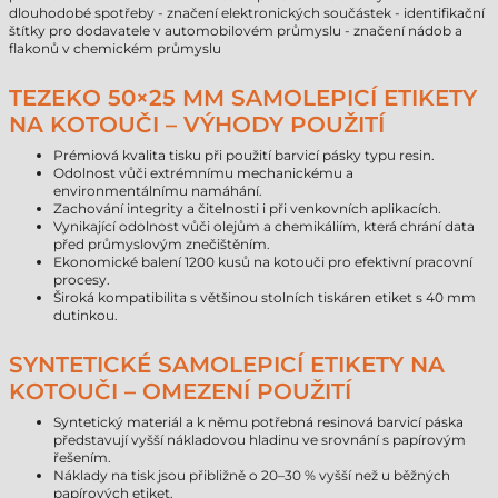
dlouhodobé spotřeby - značení elektronických součástek - identifikační
štítky pro dodavatele v automobilovém průmyslu - značení nádob a
flakonů v chemickém průmyslu
TEZEKO 50×25 MM SAMOLEPICÍ ETIKETY
NA KOTOUČI – VÝHODY POUŽITÍ
Prémiová kvalita tisku při použití barvicí pásky typu resin.
Odolnost vůči extrémnímu mechanickému a
environmentálnímu namáhání.
Zachování integrity a čitelnosti i při venkovních aplikacích.
Vynikající odolnost vůči olejům a chemikáliím, která chrání data
před průmyslovým znečištěním.
Ekonomické balení 1200 kusů na kotouči pro efektivní pracovní
procesy.
Široká kompatibilita s většinou stolních tiskáren etiket s 40 mm
dutinkou.
SYNTETICKÉ SAMOLEPICÍ ETIKETY NA
KOTOUČI – OMEZENÍ POUŽITÍ
Syntetický materiál a k němu potřebná resinová barvicí páska
představují vyšší nákladovou hladinu ve srovnání s papírovým
řešením.
Náklady na tisk jsou přibližně o 20–30 % vyšší než u běžných
papírových etiket.