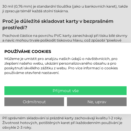
30 mil (0,76 mm) je standardní tloušťka (jako u bankovních karet), takže
ji zpracuje téměř každá stolní tiskárna.
Proč je důležité skladovat karty v bezprašném
prostředí?
Prachové částice na povrchu PVC karty zanechávají při tisku bílé skvrny
a navíc mohou trvale poškodit tiskovou hlavu, což způsobí "pixelové
chyby" na výtisku.
POUŽÍVÁME COOKIES
Jaký je rozdíl mezi tiskem DTC a Retransfer?
Můžeme je umístit pro analýzu našich údajů o návštěvnících, pro
DTC (Direct-to-Card) tiskne přímo na kartu, takže na okraji může zůstat
zlepšení našeho webu, ukázání personalizovaného obsahu a pro
tenký bílý rámeček. Technologie Retransfer využívá přenosovou fólii,
poskytnutí skvělého zážitku z webu. Pro více informací o cookies
čímž poskytuje tisk bez okrajů (over-the-edge).
používáme otevřené nastavení.
Je PVC karta vhodná pro venkovní použití?
Ano, PVC je voděodolné a tvarově stabilní, ale vlivem silného slunečního
Přijmout vše
záření (UV) může materiál časem zežloutnout nebo zkřehnout. Pro
dlouhodobé použití venku se doporučuje kompozitní karta.
Odmítnout
Ne, uprav
Jaká je očekávaná životnost PVC karet?
Při správném skladování si prázdné karty zachovávají kvalitu 1-2 roky.
Životnost hotových, potištěných karet při každodenním používání je
obvykle 2-3 roky.