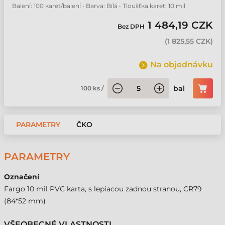
Balení: 100 karet/balení • Barva: Bílá • Tloušťka karet: 10 mil
1 484,19 CZK
Bez DPH
(
1 825,55 CZK
)
Na objednávku
bal
100
ks
/
PARAMETRY
ČKO
PARAMETRY
Označení
Fargo 10 mil PVC karta, s lepiacou zadnou stranou, CR79
(84*52 mm)
VŠEOBECNÉ VLASTNOSTI