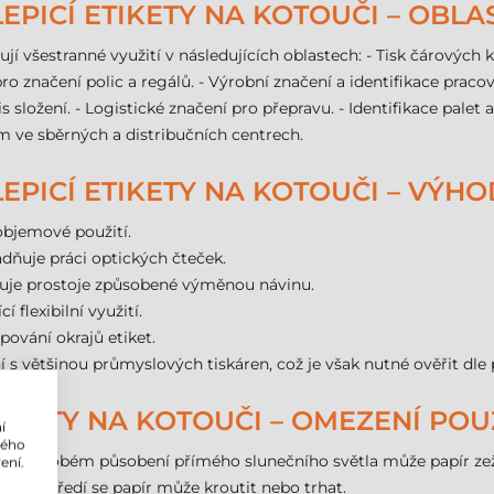
PICÍ ETIKETY NA KOTOUČI – OBLAS
šestranné využití v následujících oblastech: - Tisk čárových kód
ro značení polic a regálů. - Výrobní značení a identifikace pracovn
is složení. - Logistické značení pro přepravu. - Identifikace pale
m ve sběrných a distribučních centrech.
PICÍ ETIKETY NA KOTOUČI – VÝHO
objemové použití.
nadňuje práci optických čteček.
žuje prostoje způsobené výměnou návinu.
 flexibilní využití.
ování okrajů etiket.
s většinou průmyslových tiskáren, což je však nutné ověřit dle p
IKETY NA KOTOUČI – OMEZENÍ POUŽ
í
lého
i dlouhodobém působení přímého slunečního světla může papír ze
ení.
prostředí se papír může kroutit nebo trhat.