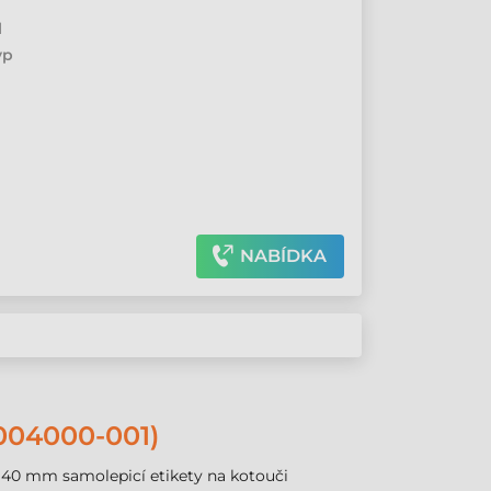
l
yp
NABÍDKA
04000-001)
0×40 mm samolepicí etikety na kotouči