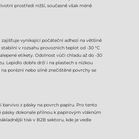
životní prostředí nižší, současně však méně
zajišťuje vynikající počáteční adhezi na většině
 stabilní v rozsahu provozních teplot od -30 °C
ž nalepené etikety. Odolnost vůči chladu až do -30
. Lepidlo dobře drží i na plastech s nízkou
 na porézní nebo silně znečištěné povrchy se
í barvivo z pásky na povrch papíru. Pro tento
é pásky dokonale přilnou k papírovým vláknům
nákladnější tisk v B2B sektoru, kde je vedle