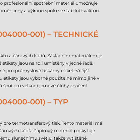
ento profesionální spotřební materiál umožňuje
poměr ceny a výkonu spolu se stabilní kvalitou
04000-001) – TECHNICKÉ
uktu a čárových kódů. Základním materiálem je
etikety jsou na roli umístěny v jedné řadě.
ě pro průmyslové tiskárny etiket. Vnější
, etikety jsou výborně použitelné mimo jiné v
ešení pro velkoobjemové úlohy značení.
04000-001) – TYP
ý pro termotransferový tisk. Tento materiál má
 čárových kódů. Papírový materiál poskytuje
mému slunečnímu světlu, takže vytištěné