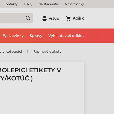
Kontakty
F.A.Q
Na stiahnutie
Naše značky
Košík
Vstup
Novinky
Správy
Vyhliadavač etikiet
y v kotoučích
Papírové etikety
OLEPICÍ ETIKETY V
TY/KOTÚČ )