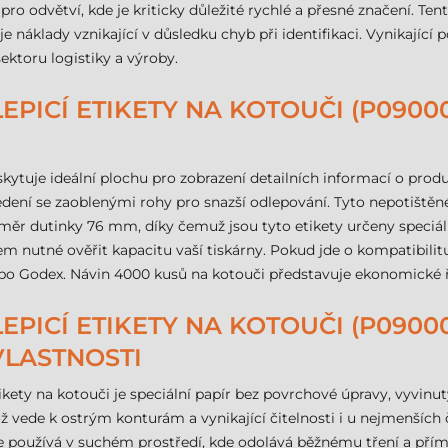
 pro odvětví, kde je kriticky důležité rychlé a přesné značení. T
 náklady vznikající v důsledku chyb při identifikaci. Vynikající 
ektoru logistiky a výroby.
PICÍ ETIKETY NA KOTOUČI (P09000
tuje ideální plochu pro zobrazení detailních informací o prod
dení se zaoblenými rohy pro snazší odlepování. Tyto nepotištěné 
měr dutinky 76 mm, díky čemuž jsou tyto etikety určeny speciáln
 nutné ověřit kapacitu vaší tiskárny. Pokud jde o kompatibilitu
bo Godex. Návin 4000 kusů na kotouči představuje ekonomické ř
PICÍ ETIKETY NA KOTOUČI (P09000
VLASTNOSTI
ty na kotouči je speciální papír bez povrchové úpravy, vyvinut
ž vede k ostrým konturám a vynikající čitelnosti i u nejmenších
 se používá v suchém prostředí, kde odolává běžnému tření a pří