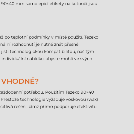
o 90×40 mm samolepicí etikety na kotouči jsou
až po teplotní podmínky v místě použití. Tezeko
mální rozhodnutí je nutné znát přesné
 jisti technologickou kompatibilitou, náš tým
individuální nabídku, abyste mohli ve svých
U VHODNÉ?
tů každodenní potřebou. Použitím Tezeko 90×40
. Přestože technologie vyžaduje voskovou (wax)
 citlivá řešení, čímž přímo podporuje efektivitu