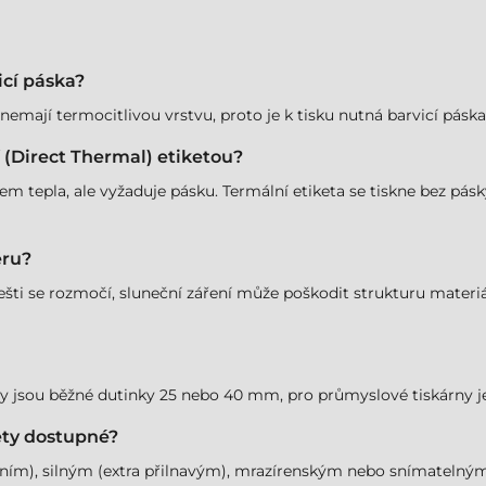
icí páska?
 nemají termocitlivou vrstvu, proto je k tisku nutná barvicí p
í (Direct Thermal) etiketou?
em tepla, ale vyžaduje pásku. Termální etiketa se tiskne bez pásky,
éru?
ešti se rozmočí, sluneční záření může poškodit strukturu materiá
kárny jsou běžné dutinky 25 nebo 40 mm, pro průmyslové tiskárny
kety dostupné?
ním), silným (extra přilnavým), mrazírenským nebo snímatelným 