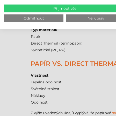
Venkovní použití se nedoporučuje kvůli n
Přijmout vše
SROVNÁNÍ ŽIVOTNOSTI P
Odmítnout
Ne, uprav
Typ materiálu
Papír
Direct Thermal (termopapír)
Syntetické (PE, PP)
PAPÍR VS. DIRECT THER
Vlastnost
Tepelná odolnost
Světelná stálost
Náklady
Odolnost
Z výše uvedených údajů vyplývá, že papírové
sa