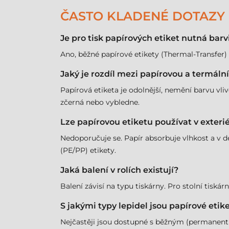
ČASTO KLADENÉ DOTAZY
Je pro tisk papírových etiket nutná barv
Ano, běžné papírové etikety (Thermal-Transfer)
Jaký je rozdíl mezi papírovou a termáln
Papírová etiketa je odolnější, nemění barvu vliv
zčerná nebo vybledne.
Lze papírovou etiketu používat v exteri
Nedoporučuje se. Papír absorbuje vlhkost a v d
(PE/PP) etikety.
Jaká balení v rolích existují?
Balení závisí na typu tiskárny. Pro stolní tis
S jakými typy lepidel jsou papírové eti
Nejčastěji jsou dostupné s běžným (permanent