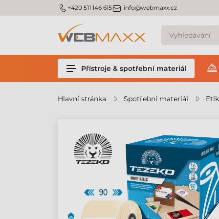
m_phone
m_email
+420 511 146 615
info@webmaxx.cz
Přístroje & spotřební materiál
Hlavní stránka
Spotřební materiál
Eti