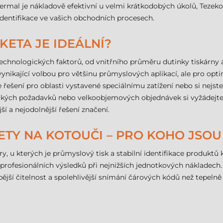
ermal je nákladově efektivní u velmi krátkodobých úkolů, Tezek
dentifikace ve vašich obchodních procesech.
IKETA JE IDEÁLNÍ?
 technologických faktorů, od vnitřního průměru dutinky tiskárny 
nikající volbou pro většinu průmyslových aplikací, ale pro opti
řešení pro oblasti vystavené speciálnímu zatížení nebo si nejste
fických požadavků nebo velkoobjemových objednávek si vyžádejte 
 a nejodolnější řešení značení.
KETY NA KOTOUČI – PRO KOHO JSO
ry, u kterých je průmyslový tisk a stabilní identifikace produk
rofesionálních výsledků při nejnižších jednotkových nákladech
bější čitelnost a spolehlivější snímání čárových kódů než tepelně