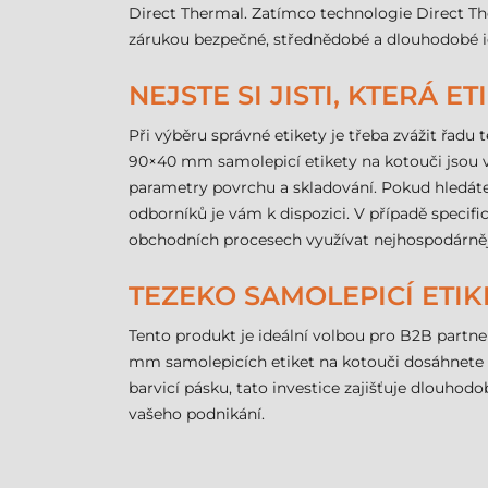
Direct Thermal. Zatímco technologie Direct Th
zárukou bezpečné, střednědobé a dlouhodobé i
NEJSTE SI JISTI, KTERÁ ET
Při výběru správné etikety je třeba zvážit řadu
90×40 mm samolepicí etikety na kotouči jsou vy
parametry povrchu a skladování. Pokud hledáte 
odborníků je vám k dispozici. V případě speci
obchodních procesech využívat nejhospodárnější
TEZEKO SAMOLEPICÍ ETI
Tento produkt je ideální volbou pro B2B partne
mm samolepicích etiket na kotouči dosáhnete p
barvicí pásku, tato investice zajišťuje dlouhodo
vašeho podnikání.