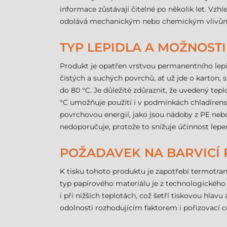
informace zůstávají čitelné po několik let. Vzh
odolává mechanickým nebo chemickým vlivům (na
TYP LEPIDLA A MOŽNOSTI
Produkt je opatřen vrstvou permanentního lepidl
čistých a suchých povrchů, ať už jde o karton, s
do 80 °C. Je důležité zdůraznit, že uvedený teplo
°C umožňuje použití i v podmínkách chladírensk
povrchovou energií, jako jsou nádoby z PE neb
nedoporučuje, protože to snižuje účinnost lepen
POŽADAVEK NA BARVICÍ 
K tisku tohoto produktu je zapotřebí termotran
typ papírového materiálu je z technologického
i při nižších teplotách, což šetří tiskovou hlavu
odolnosti rozhodujícím faktorem i pořizovací c