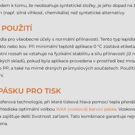
ledem k tomu, že neobsahuje syntetické složky, je jeho dopad na 
př. silná vlhkost, chemikálie) než syntetické alternativy.
 POUŽITÍ
a pro všeobecné účely s normální přilnavostí. Tento typ lepidla 
klo nebo kov. Při minimální teplotě aplikace 0 °C zůstává etiketa
tní rozsah se vztahuje na fyzikální stabilitu a sílu přilnavosti ji
ých skladů, pokud byla aplikace provedena v prostředí bez mrazu
o PP, a také na mírně drsných průmyslových součástech. Použití
í.
PÁSKU PRO TISK
sferová technologie, při které tisková hlava pomocí tepla přenáš
 hlediska optimální volbou
WAX (vosková) barvicí páska
. Voskov
 a zajišťuje delší životnost zařízení. Tato kombinace garantuje nej
ena.