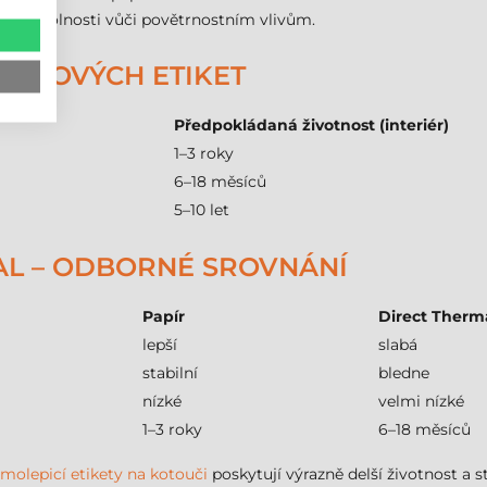
ízké odolnosti vůči povětrnostním vlivům.
APÍROVÝCH ETIKET
Předpokládaná životnost (interiér)
1–3 roky
6–18 měsíců
5–10 let
MAL – ODBORNÉ SROVNÁNÍ
Papír
Direct Therm
lepší
slabá
stabilní
bledne
nízké
velmi nízké
1–3 roky
6–18 měsíců
molepicí etikety na kotouči
poskytují výrazně delší životnost a s