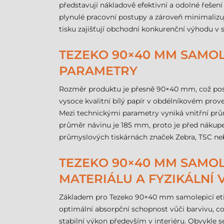
představují nákladově efektivní a odolné řešení
plynulé pracovní postupy a zároveň minimalizuje
tisku zajišťují obchodní konkurenční výhodu v s
TEZEKO 90×40 MM SAMOLE
PARAMETRY
Rozměr produktu je přesně 90×40 mm, což posky
vysoce kvalitní bílý papír v obdélníkovém prove
Mezi technickými parametry vyniká vnitřní prů
průměr návinu je 185 mm, proto je před nákupem
průmyslových tiskárnách značek Zebra, TSC ne
TEZEKO 90×40 MM SAMOLE
MATERIÁLU A FYZIKÁLNÍ 
Základem pro Tezeko 90×40 mm samolepicí etike
optimální absorpční schopnost vůči barvivu, co
stabilní výkon především v interiéru. Obvykle