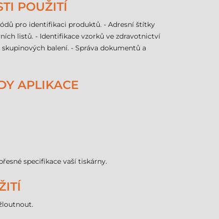
TI POUŽITÍ
ů pro identifikaci produktů. - Adresní štítky
ích listů. - Identifikace vzorků ve zdravotnictví
t a skupinových balení. - Správa dokumentů a
DY APLIKACE
řesné specifikace vaší tiskárny.
ITÍ
žloutnout.