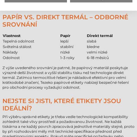
Syntetické
5–10 let
PAPÍR VS. DIREKT TERMÁL – ODBORNÉ
SROVNÁNÍ
Vlastnost
Papír
Direkt termál
Tepelná odolnost
lepší
slabá
Světelná stálost
stabilní
bledne
Náklady
nízké
velmi nízké
Odolnost
1–3 roky
6–18 měsíců
Z výše uvedeného srovnání je patrné, že papírový materiál poskytuje
výrazně delší životnost a vyšší stabilitu tisku než technologie direkt
termál. Zatímco termocitlivé řešení je nákladově efektivní pro velmi
krátkodobé značení, Tezeko papírové etikety nabízejí bezpečné řešení
pro obchodní procesy vyžadující odolnost.
NEJSTE SI JISTI, KTERÉ ETIKETY JSOU
IDEÁLNÍ?
Při výběru správné etikety je třeba vedle technologické kompatibility
zohlednit také vlivy prostředí a požadovanou životnost. Ne každá
tiskárna a ne každý povrch zpracovává jednotlivé materiály stejně, proto
by při rozhodování měly mít technické specifikace přednost před
marketingovými aspekty. Pokud máte specifické požadavky nebo