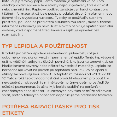
kotouči je prémiový papír. Tento materiál je optimální volbou pro
všechny vnitřní aplikace, kde etikety nejsou vystaveny trvalé vlhkosti
nebo chemikáliím. Papírový podklad zajišťuje vynikající kontrast pro
tištěné informace, ať už jde o popisy produktů drobným písmem nebo
čárové kódy s vysokou hustotou. Typicky se používají v suchém
prostředí, jsou odolné proti otěru a slunečnímu záření, takže si tištěné
informace uchovávají po několik let. Povrch papíru je opatřen speciální
vrstvou, která napomáhá fixaci barviva a zajišťuje výsledek bez
rozmazávání.
TYP LEPIDLA A POUŽITELNOST
Produkt je opatřen lepidlem se standardní přilnavostí, což je z
odborného hlediska univerzální permanentní lepidlo. Tento typ výborně
drží na většině hladkých a čistých povrchů, jako jsou kartonové krabice,
hladké kovové povrchy nebo některé syntetické materiály. Lepidlo lze
bezpečně aplikovat na povrch při teplotách nad 5 °C. Po nalepení si
etikety zachovávají svou stabilitu v teplotním rozsahu od -20 °C do 80
°C. Tato široká teplotní odolnost činí produkt vhodným pro použití v
nevytápěných skladech i v mírně teplém průmyslovém prostředí. Je
důležité poznamenat, že ačkoliv je lepidlo stabilní, na porézních,
znečištěných nebo silně strukturovaných površích se může přilnavost
snížit, proto v takových případech doporučujeme předběžné testování.
POTŘEBA BARVICÍ PÁSKY PRO TISK
ETIKETY