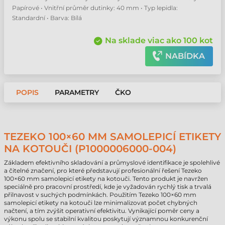
Papírové • Vnitřní průměr dutinky: 40 mm • Typ lepidla:
Standardní • Barva: Bílá
Na sklade viac ako 100 kot
NABÍDKA
POPIS
PARAMETRY
ČKO
TEZEKO 100×60 MM SAMOLEPICÍ ETIKETY
NA KOTOUČI (P1000006000-004)
Základem efektivního skladování a průmyslové identifikace je spolehlivé
a čitelné značení, pro které představují profesionální řešení Tezeko
100×60 mm samolepicí etikety na kotouči. Tento produkt je navržen
speciálně pro pracovní prostředí, kde je vyžadován rychlý tisk a trvalá
přilnavost v suchých podmínkách. Použitím Tezeko 100×60 mm
samolepicí etikety na kotouči lze minimalizovat počet chybných
načtení, a tím zvýšit operativní efektivitu. Vynikající poměr ceny a
výkonu spolu se stabilní kvalitou poskytují významnou konkurenční