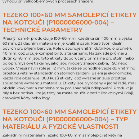
výhodu při velkoobjemových procesech značení.
TEZEKO 100×60 MM SAMOLEPICÍ ETIKETY
NA KOTOUČI (P1000006000-004) –
TECHNICKÉ PARAMETRY
Přesný rozměr produktu je 100×60 mm, kde šířka činí 100 mm a výška
60 mm. Základním materiálem je kvalitní papír, který tvoří ideální
povrch pro příjem barviva. Role disponuje vnitřní dutinkou o průměru
40 mm, což určuje kompatibilitu s tiskárnami. Na základě průměru
dutinky 40 mm jsou tyto etikety doporučeny primárně pro stolní nebo
poloprůmyslové tiskárny, jako jsou modely značek Zebra, TSC nebo
Godex. Vnější návin role je 112 mm, takže se pohodlně vejde do vnitřního
prostoru většiny standardních stolních zařízení. Balení je ekonomické,
každá role obsahuje 1000 kusů etikety, což výrazně snižuje prostoje
způsobené výměnou materiálu. Etikety jsou vyrobeny v jedné řadě, mají
obdélníkový tvar a zaoblené rohy pro snadnější odlepování. Produkt je
bílý a bez potisku, lze jej tedy na místě použití opatřit libovolnými údaji,
čárovými kódy nebo logy.
TEZEKO 100×60 MM SAMOLEPICÍ ETIKETY
NA KOTOUČI (P1000006000-004) – TYP
MATERIÁLU A FYZICKÉ VLASTNOSTI
Základním materiálem Tezeko 100×60 mm samolepicí etikety na