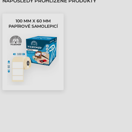
NAPOSLEDY PROHLÍŽENÉ PRODUKTY
100 MM X 60 MM
PAPÍROVÉ SAMOLEPICÍ
ETIKETY V KOTOUČÍCH
BÍLÁ ( 1000
ETIKETY/KOTÚČ )