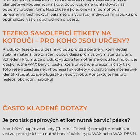
plánujete velkoobjemový nákup, doporučujeme kontaktovat náš
odborný prodejní tým. Naši zkušení kolegové vám pomohou s
upřesněním technických parametrů a vypracují individuální nabídku pro
optimalizaci vašich obchodních procesů.
TEZEKO SAMOLEPICÍ ETIKETY NA
KOTOUČI – PRO KOHO JSOU URČENY?
Produkty Tezeko jsou ideální volbou pro B2B partnery, kteří hledají
stabilní materiál pro značení odpovídající průmyslovým standardům.
Vzhledem k tomu, že produkt využívá termotransferovou technologii, je
k tisku nutná WAX barvicí páska, která umožňuje precizní a čistý tisk.
Toto řešení zajišťuje nejvýhodnější tisk etikety v oblasti trvalé interiérové
identifikace, ať už jde o logistiku nebo výrobu. Kontaktujte nás pro
nejlepší obchodní nabídku!
ČASTO KLADENÉ DOTAZY
Je pro tisk papírových etiket nutná barvicí páska?
Ano, běžné papírové etikety (Thermal-Transfer) nemají termocitlivou
vrstvu, proto je k tisku nutná barvicí páska typu WAX nebo WAX-RESIN.