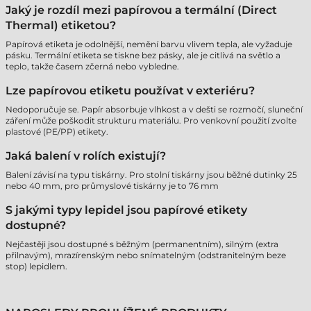
Jaký je rozdíl mezi papírovou a termální (Direct
Thermal) etiketou?
Papírová etiketa je odolnější, nemění barvu vlivem tepla, ale vyžaduje
pásku. Termální etiketa se tiskne bez pásky, ale je citlivá na světlo a
teplo, takže časem zčerná nebo vybledne.
Lze papírovou etiketu používat v exteriéru?
Nedoporučuje se. Papír absorbuje vlhkost a v dešti se rozmočí, sluneční
záření může poškodit strukturu materiálu. Pro venkovní použití zvolte
plastové (PE/PP) etikety.
Jaká balení v rolích existují?
Balení závisí na typu tiskárny. Pro stolní tiskárny jsou běžné dutinky 25
nebo 40 mm, pro průmyslové tiskárny je to 76 mm
S jakými typy lepidel jsou papírové etikety
dostupné?
Nejčastěji jsou dostupné s běžným (permanentním), silným (extra
přilnavým), mrazírenským nebo snímatelným (odstranitelným beze
stop) lepidlem.