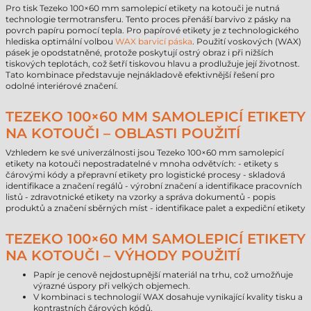
Pro tisk Tezeko 100×60 mm samolepicí etikety na kotouči je nutná
technologie termotransferu. Tento proces přenáší barvivo z pásky na
povrch papíru pomocí tepla. Pro papírové etikety je z technologického
hlediska optimální volbou
WAX barvicí páska
. Použití voskových (WAX)
pásek je opodstatněné, protože poskytují ostrý obraz i při nižších
tiskových teplotách, což šetří tiskovou hlavu a prodlužuje její životnost.
Tato kombinace představuje nejnákladově efektivnější řešení pro
odolné interiérové značení.
TEZEKO 100×60 MM SAMOLEPICÍ ETIKETY
NA KOTOUČI – OBLASTI POUŽITÍ
Vzhledem ke své univerzálnosti jsou Tezeko 100×60 mm samolepicí
etikety na kotouči nepostradatelné v mnoha odvětvích: - etikety s
čárovými kódy a přepravní etikety pro logistické procesy - skladová
identifikace a značení regálů - výrobní značení a identifikace pracovních
listů - zdravotnické etikety na vzorky a správa dokumentů - popis
produktů a značení sběrných míst - identifikace palet a expediční etikety
TEZEKO 100×60 MM SAMOLEPICÍ ETIKETY
NA KOTOUČI – VÝHODY POUŽITÍ
Papír je cenově nejdostupnější materiál na trhu, což umožňuje
výrazné úspory při velkých objemech.
V kombinaci s technologií WAX dosahuje vynikající kvality tisku a
kontrastních čárových kódů.