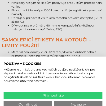
Navzdory nízkým nákladům poskytuje produktům profesionální
vzhled.
Ekonomické balení po 1000 kusech snižuje logistické a provozní
náklady.
Udržuje si přilnavost v širokém rozsahu provozních teplot (-20 °C
až 80 °C).
Díky dutince o průměru 40 mm je kompatibilní s většinou
známých tiskáren (např. Zebra, TSC).
SAMOLEPICÍ ETIKETY NA KOTOUČI –
LIMITY POUŽITÍ
Materiál není odolný vůči UV záření, vlivem dlouhodobého a
přímého slunečního světla může papír žloutnout.
Papírové etikety nejsou voděodolné, vlivem vlhkosti se může
materiál kroutit nebo bobtnat.
POUŽÍVÁME COOKIES
Nedoporučuje se pro venkovní použití nebo pro aplikace v
Můžeme je umístit pro analýzu našich údajů o návštěvnících, pro
extrémně vlhkém prostředí.
zlepšení našeho webu, ukázání personalizovaného obsahu a pro
poskytnutí skvělého zážitku z webu. Pro více informací o cookies
SROVNÁNÍ ŽIVOTNOSTI PAPÍROVÝCH
používáme otevřené nastavení.
ETIKETY
Přijmout vše
Typ materiálu
Předpokládaná životnost (interiér)
Papír
1–3 roky
Direkt termál
Odmítnout
6–18 měsíců
Ne, uprav