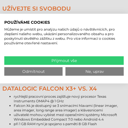
UŽÍVEJTE SI SVOBODU
Bezdrátové komunikační služby (Bluetooth® EDR, IEEE 802.11 a/b/g/n
MIMO) mobilního terminálu Falcon X4 zajišťují rychlé obchodní operace
POUŽÍVÁME COOKIES
a spolupráci s centrálním informačním systémem a databázemi. Mobilní
Můžeme je umístit pro analýzu našich údajů o návštěvnících, pro
terminály mají k dispozici certifikaci Cisco Compatible Extensions CCX
zlepšení našeho webu, ukázání personalizovaného obsahu a pro
v4, díky které jsou využitelné všechny výhody infrastruktury Cisco
poskytnutí skvělého zážitku z webu. Pro více informací o cookies
WLAN.
používáme otevřené nastavení.
"GREEN SPOT" PATENTOVANÝ
DATALOGICEM
Přijmout vše
Kromě obvyklých signalizací je úspěšné snímání oznamováno i pomocí
postupu "GREEN SPOT". Tento postup je patentovaný Datalogicem,
Odmítnout
Ne, uprav
který po úspěšném snímání signalizuje zeleným světlem.
DATALOGIC FALCON X3+ VS. X4
rychlejší pracovní proces zajišťuje nový procesor Texas
Instruments OMAP4 @ 1 GHz
Falcon X4 je dostupný se 3 snímacími hlavami (linear imager,
area imager, long range area imager) a klávesnicemi
uživatelé mohou vybírat mezi operačními systémy Microsoft
Windows Embedded Compact 7.0 nebo Android 4.4
při 1 GB RAM nyní je spojeno s pamětí 8 GB Flash