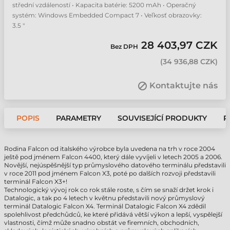
střední vzdáleností • Kapacita batérie: 5200 mAh • Operačný
systém: Windows Embedded Compact 7 • Veľkosť obrazovky:
3.5 "
28 403,97 CZK
Bez DPH
(
34 936,88 CZK
)
Kontaktujte nás
POPIS
PARAMETRY
SOUVISEJÍCÍ PRODUKTY
P
Rodina Falcon od italského výrobce byla uvedena na trh v roce 2004
ještě pod jménem Falcon 4400, který dále vyvíjeli v letech 2005 a 2006.
Novější, nejúspěšnější typ průmyslového datového terminálu představili
v roce 2011 pod jménem Falcon X3, poté po dalších rozvoji představili
terminál Falcon X3+!
Technologický vývoj rok co rok stále roste, s čím se snaží držet krok i
Datalogic, a tak po 4 letech v květnu představili nový průmyslový
terminál Datalogic Falcon X4. Terminál Datalogic Falcon X4 zdědil
spolehlivost předchůdců, ke které přidává větší výkon a lepší, vyspělejší
vlastnosti, čímž může snadno obstát ve firemních, obchodních,