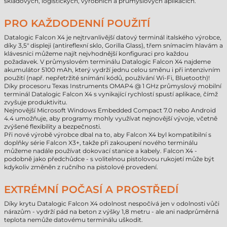
skladových, logistických, výrobních a průmyslových aplikacích.
PRO KAŽDODENNÍ POUŽITÍ
Datalogic Falcon X4 je nejtrvanlivější datový terminál italského výrobce,
díky 3,5" displeji (antireflexní sklo, Gorilla Glass), třem snímacím hlavám a
klávesnici můžeme najít nejvhodnější konfiguraci pro každou
požadavek. V průmyslovém terminálu Datalogic Falcon X4 najdeme
akumulátor 5100 mAh, který vydrží jednu celou směnu i při intenzivním
použití (např. nepřetržité snímání kódů, používání Wi-Fi, Bluetooth)!
Díky procesoru Texas Instruments OMAP4 @ 1 GHz průmyslový mobilní
terminál Datalogic Falcon X4 s vynikající rychlostí spustí aplikace, čímž
zvyšuje produktivitu.
Nejnovější Microsoft Windows Embedded Compact 7.0 nebo Android
4.4 umožňuje, aby programy mohly využívat nejnovější vývoje, včetně
zvýšené flexibility a bezpečnosti.
Při nové výrobě výrobce dbal na to, aby Falcon X4 byl kompatibilní s
doplňky série Falcon X3+, takže při zakoupení nového terminálu
můžeme nadále používat dokovací stanice a kabely. Falcon X4 -
podobně jako předchůdce - s volitelnou pistolovou rukojetí může být
kdykoliv změněn z ručního na pistolové provedení.
EXTRÉMNÍ POČASÍ A PROSTŘEDÍ
Díky krytu Datalogic Falcon X4 odolnost nespočívá jen v odolnosti vůči
nárazům - vydrží pád na beton z výšky 1,8 metru - ale ani nadprůměrná
teplota nemůže datovému terminálu uškodit.