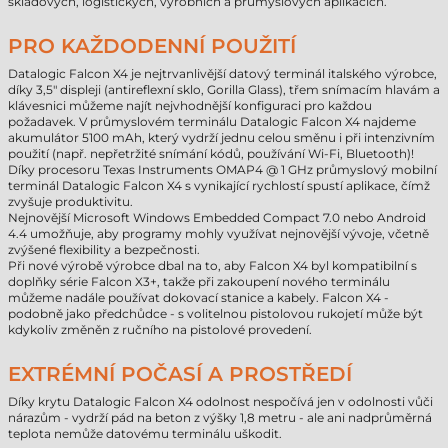
skladových, logistických, výrobních a průmyslových aplikacích.
PRO KAŽDODENNÍ POUŽITÍ
Datalogic Falcon X4 je nejtrvanlivější datový terminál italského výrobce,
díky 3,5" displeji (antireflexní sklo, Gorilla Glass), třem snímacím hlavám a
klávesnici můžeme najít nejvhodnější konfiguraci pro každou
požadavek. V průmyslovém terminálu Datalogic Falcon X4 najdeme
akumulátor 5100 mAh, který vydrží jednu celou směnu i při intenzivním
použití (např. nepřetržité snímání kódů, používání Wi-Fi, Bluetooth)!
Díky procesoru Texas Instruments OMAP4 @ 1 GHz průmyslový mobilní
terminál Datalogic Falcon X4 s vynikající rychlostí spustí aplikace, čímž
zvyšuje produktivitu.
Nejnovější Microsoft Windows Embedded Compact 7.0 nebo Android
4.4 umožňuje, aby programy mohly využívat nejnovější vývoje, včetně
zvýšené flexibility a bezpečnosti.
Při nové výrobě výrobce dbal na to, aby Falcon X4 byl kompatibilní s
doplňky série Falcon X3+, takže při zakoupení nového terminálu
můžeme nadále používat dokovací stanice a kabely. Falcon X4 -
podobně jako předchůdce - s volitelnou pistolovou rukojetí může být
kdykoliv změněn z ručního na pistolové provedení.
EXTRÉMNÍ POČASÍ A PROSTŘEDÍ
Díky krytu Datalogic Falcon X4 odolnost nespočívá jen v odolnosti vůči
nárazům - vydrží pád na beton z výšky 1,8 metru - ale ani nadprůměrná
teplota nemůže datovému terminálu uškodit.