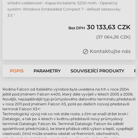
střední vzdáleností • Kapacita batérie: 5200 mAh • Operačný
systém: Windows Embedded Compact 7 • Veľkosť obrazovky:
3.5 "
30 133,63 CZK
Bez DPH
(
37 064,36 CZK
)
Kontaktujte nás
POPIS
PARAMETRY
SOUVISEJÍCÍ PRODUKTY
P
Rodina Falcon od italského výrobce byla uvedena na trh v roce 2004
ještě pod jménem Falcon 4400, který dále vyvíjeli v letech 2005 a 2006.
Novější, nejúspěšnější typ průmyslového datového terminálu představili
v roce 2011 pod jménem Falcon X3, poté po dalších rozvoji představili
terminál Falcon X3+!
Technologický vývoj rok co rok stále roste, s čím se snaží držet krok i
Datalogic, a tak po 4 letech v květnu představili nový průmyslový
terminál Datalogic Falcon X4. Terminál Datalogic Falcon X4 zdědil
spolehlivost předchůdců, ke které přidává větší výkon a lepší, vyspělejší
vlastnosti, čímž může snadno obstát ve firemních, obchodních,