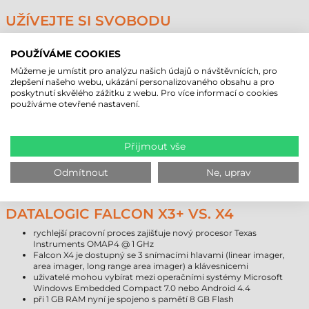
UŽÍVEJTE SI SVOBODU
Bezdrátové komunikační služby (Bluetooth® EDR, IEEE 802.11 a/b/g/n
MIMO) mobilního terminálu Falcon X4 zajišťují rychlé obchodní operace
POUŽÍVÁME COOKIES
a spolupráci s centrálním informačním systémem a databázemi. Mobilní
Můžeme je umístit pro analýzu našich údajů o návštěvnících, pro
terminály mají k dispozici certifikaci Cisco Compatible Extensions CCX
zlepšení našeho webu, ukázání personalizovaného obsahu a pro
v4, díky které jsou využitelné všechny výhody infrastruktury Cisco
poskytnutí skvělého zážitku z webu. Pro více informací o cookies
WLAN.
používáme otevřené nastavení.
"GREEN SPOT" PATENTOVANÝ
DATALOGICEM
Přijmout vše
Kromě obvyklých signalizací je úspěšné snímání oznamováno i pomocí
postupu "GREEN SPOT". Tento postup je patentovaný Datalogicem,
Odmítnout
Ne, uprav
který po úspěšném snímání signalizuje zeleným světlem.
DATALOGIC FALCON X3+ VS. X4
rychlejší pracovní proces zajišťuje nový procesor Texas
Instruments OMAP4 @ 1 GHz
Falcon X4 je dostupný se 3 snímacími hlavami (linear imager,
area imager, long range area imager) a klávesnicemi
uživatelé mohou vybírat mezi operačními systémy Microsoft
Windows Embedded Compact 7.0 nebo Android 4.4
při 1 GB RAM nyní je spojeno s pamětí 8 GB Flash