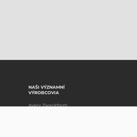
NAŠI VÝZNAMNÍ
VÝROBCOVIA
Avery Zweckform
Datalogic
DO KOŠÍKU
ks
Epson
Godex