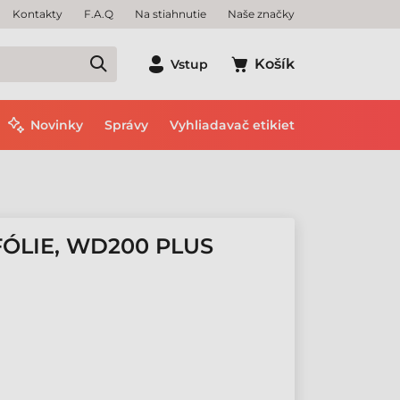
Kontakty
F.A.Q
Na stiahnutie
Naše značky
Košík
Vstup
Novinky
Správy
Vyhliadavač etikiet
ÓLIE, WD200 PLUS