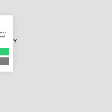
í
lého
ení.
DUKTY