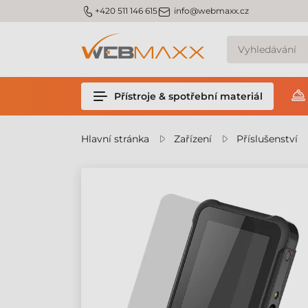
m_phone
m_email
+420 511 146 615
info@webmaxx.cz
Přístroje & spotřební materiál
Hlavní stránka
Zařízení
Příslušenství