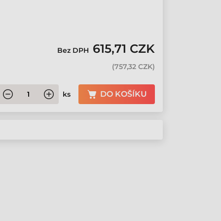
615,71 CZK
Bez DPH
(
757,32 CZK
)
DO KOŠÍKU
ks