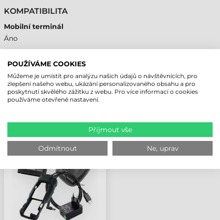
KOMPATIBILITA
Mobilní terminál
Áno
POUŽÍVÁME COOKIES
Můžeme je umístit pro analýzu našich údajů o návštěvnících, pro
NAPOSLEDY PROHLÍŽENÉ PRODUKTY
zlepšení našeho webu, ukázání personalizovaného obsahu a pro
poskytnutí skvělého zážitku z webu. Pro více informací o cookies
používáme otevřené nastavení.
UNITECH OCHRANA
DISPLEJE FÓLIE, WD200
Přijmout vše
PLUS, 10 KS/BALENÍ
Odmítnout
Ne, uprav