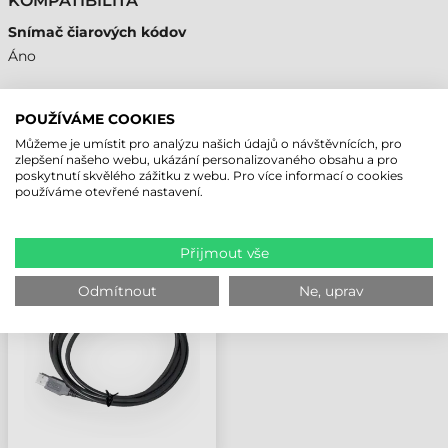
KOMPATIBILITA
Snímač čiarových kódov
Áno
POUŽÍVÁME COOKIES
Můžeme je umístit pro analýzu našich údajů o návštěvnících, pro
NAPOSLEDY PROHLÍŽENÉ PRODUKTY
zlepšení našeho webu, ukázání personalizovaného obsahu a pro
poskytnutí skvělého zážitku z webu. Pro více informací o cookies
používáme otevřené nastavení.
UNITECH KABEL, USB,
ROVNÝ, 2M, PS900
Přijmout vše
Odmítnout
Ne, uprav