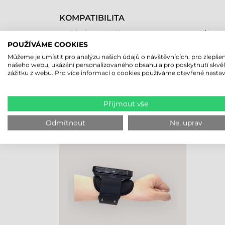
KOMPATIBILITA
Mobilní terminál
Áno
POUŽÍVÁME COOKIES
Můžeme je umístit pro analýzu našich údajů o návštěvnících, pro zlepšen
našeho webu, ukázání personalizovaného obsahu a pro poskytnutí skvě
zážitku z webu. Pro více informací o cookies používáme otevřené nastav
NAPOSLEDY PROHLÍŽENÉ PRO
Přijmout vše
UNITECH PŘÍSLUŠENSTVÍ,
POPRUH NA PAŽI NA SUCHÝ
Odmítnout
Ne, uprav
ZIP, WD200 PLUS (SUCHÝ ZIP
+ PODLOŽKA)