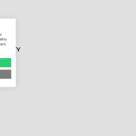
í
lého
ení.
DUKTY