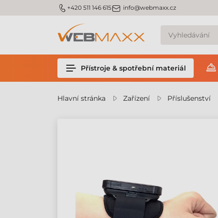
m_phone
m_email
+420 511 146 615
info@webmaxx.cz
Přístroje & spotřební materiál
Hlavní stránka
Zařízení
Příslušenství