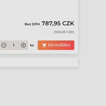
787,95 CZK
Bez DPH
(
969,18 CZK
)
DO KOŠÍKU
ks