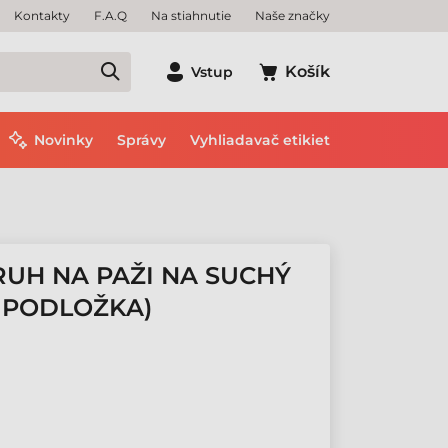
Kontakty
F.A.Q
Na stiahnutie
Naše značky
Košík
Vstup
Novinky
Správy
Vyhliadavač etikiet
RUH NA PAŽI NA SUCHÝ
+ PODLOŽKA)