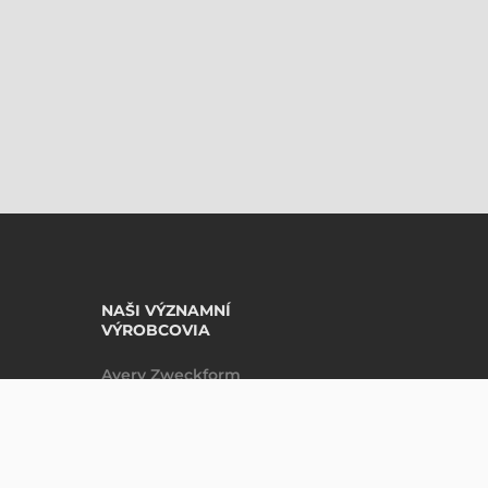
NAŠI VÝZNAMNÍ
VÝROBCOVIA
Avery Zweckform
Datalogic
DO KOŠÍKU
ks
Epson
Godex