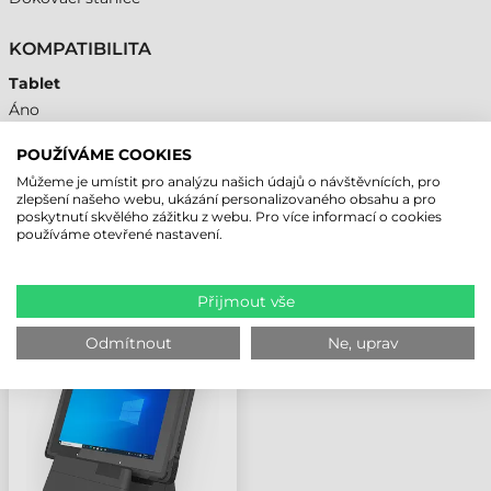
KOMPATIBILITA
Tablet
Áno
POUŽÍVÁME COOKIES
Můžeme je umístit pro analýzu našich údajů o návštěvnících, pro
zlepšení našeho webu, ukázání personalizovaného obsahu a pro
NAPOSLEDY PROHLÍŽENÉ PRODUKTY
poskytnutí skvělého zážitku z webu. Pro více informací o cookies
používáme otevřené nastavení.
UNITECH
Přijmout vše
PŘÍSLUŠENSTVÍ
DOKOVACÍ STANICE,
Odmítnout
Ne, uprav
STOLNÍ (NAPÁJECÍ
ZDROJ/NAPÁJECÍ
KABEL NEOBSAHUJE),
TB170 PLUS