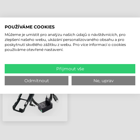
NAPOSLEDY PROHLÍŽENÉ PRODUKTY
POUŽÍVÁME COOKIES
Můžeme je umístit pro analýzu našich údajů o návštěvnících, pro
zlepšení našeho webu, ukázání personalizovaného obsahu a pro
poskytnutí skvělého zážitku z webu. Pro více informací o cookies
DATALOGIC KABEL, USB
používáme otevřené nastavení.
HID PŘEVODNÍK, 1M,
MATRIX 320
Přijmout vše
Odmítnout
Ne, uprav