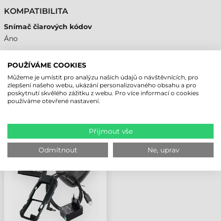
KOMPATIBILITA
Snímač čiarových kódov
Áno
POUŽÍVÁME COOKIES
Můžeme je umístit pro analýzu našich údajů o návštěvnících, pro
NAPOSLEDY PROHLÍŽENÉ PRODUKTY
zlepšení našeho webu, ukázání personalizovaného obsahu a pro
poskytnutí skvělého zážitku z webu. Pro více informací o cookies
používáme otevřené nastavení.
DATALOGIC KABEL,
ETHERNET X-
Přijmout vše
KÓDOVANÝ, 3M, MATRIX
220/320
Odmítnout
Ne, uprav