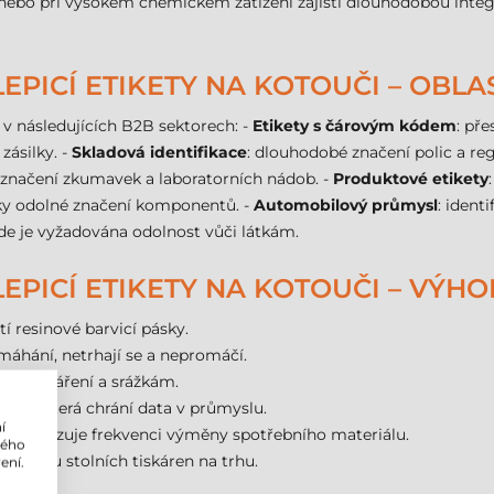
ebo při vysokém chemickém zatížení zajistí dlouhodobou integri
PICÍ ETIKETY NA KOTOUČI – OBLAS
á v následujících B2B sektorech: -
Etikety s čárovým kódem
: pře
zásilky. -
Skladová identifikace
: dlouhodobé značení polic a re
 značení zkumavek a laboratorních nádob. -
Produktové etikety
cky odolné značení komponentů. -
Automobilový průmysl
: ident
kde je vyžadována odolnost vůči látkám.
PICÍ ETIKETY NA KOTOUČI – VÝHO
tí resinové barvicí pásky.
áhání, netrhají se a nepromáčí.
ůči UV záření a srážkám.
liím, která chrání data v průmyslu.
í
ptimalizuje frekvenci výměny spotřebního materiálu.
lého
ětšinou stolních tiskáren na trhu.
ení.