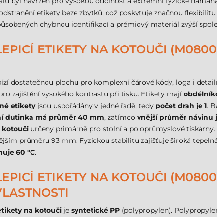
álu byl navržen pro vysokou odolnost a extrémní fyzické namáhá
dstranění etikety beze zbytků, což poskytuje značnou flexibilitu
způsobených chybnou identifikací a prémiový materiál zvýší spol
PICÍ ETIKETY NA KOTOUČI (M08000
bízí dostatečnou plochu pro komplexní čárové kódy, loga i detai
ro zajištění vysokého kontrastu při tisku. Etikety mají
obdélník
né etikety
jsou uspořádány v jedné řadě, tedy
počet drah je 1
. 
ní dutinka má průměr 40 mm
, zatímco
vnější průměr návinu
 kotouči
určeny primárně pro stolní a poloprůmyslové tiskárny.
ějším průměru 93 mm. Fyzickou stabilitu zajišťuje široká tepeln
huje 60 °C
.
PICÍ ETIKETY NA KOTOUČI (M08000
VLASTNOSTI
tikety na kotouči
je
syntetické PP
(polypropylen). Polypropyle