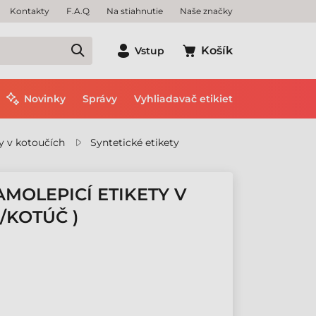
Kontakty
F.A.Q
Na stiahnutie
Naše značky
Košík
Vstup
Novinky
Správy
Vyhliadavač etikiet
y v kotoučích
Syntetické etikety
AMOLEPICÍ ETIKETY V
/KOTÚČ )