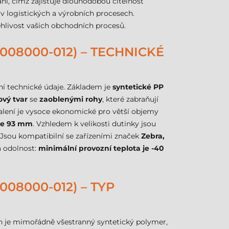
ní, čímž zajišťuje dlouhodobou čitelnost
 v logistických a výrobních procesech.
ehlivost vašich obchodních procesů.
08000-012) – TECHNICKÉ
lní technické údaje. Základem je
syntetické PP
ový tvar
se
zaoblenými rohy
, které zabraňují
Balení je vysoce ekonomické pro větší objemy
 je 93 mm
. Vzhledem k velikosti dutinky jsou
 Jsou kompatibilní se zařízeními značek
Zebra,
á odolnost:
minimální provozní teplota je -40
08000-012) – TYP
n je mimořádně všestranný syntetický polymer,