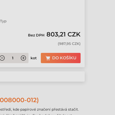
l
 Typ
803,21 CZK
Bez DPH
(
987,95 CZK
)
DO KOŠÍKU
kot
008000-012)
tředí, kde papírové značení přestává stačit.