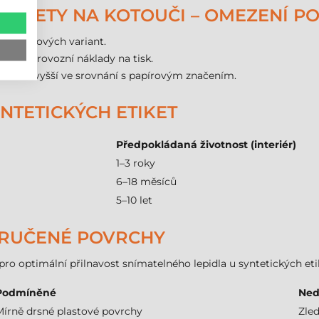
ETIKETY NA KOTOUČI – OMEZENÍ PO
 u papírových variant.
yšuje provozní náklady na tisk.
20–30 % vyšší ve srovnání s papírovým značením.
NTETICKÝCH ETIKET
Předpokládaná životnost (interiér)
1–3 roky
6–18 měsíců
5–10 let
RUČENÉ POVRCHY
pro optimální přilnavost snímatelného lepidla u syntetických e
Podmíněné
Ned
Mírně drsné plastové povrchy
Zle