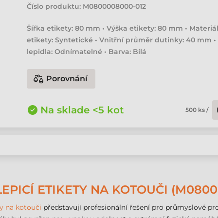
Číslo produktu:
M0800008000-012
Šířka etikety: 80 mm • Výška etikety: 80 mm • Materiá
etikety: Syntetické • Vnitřní průměr dutinky: 40 mm •
lepidla: Odnímatelné • Barva: Bílá
Porovnání
Na sklade <5 kot
500
ks
/
PICÍ ETIKETY NA KOTOUČI (M0800
y na kotouči
představují profesionální řešení pro průmyslové pros