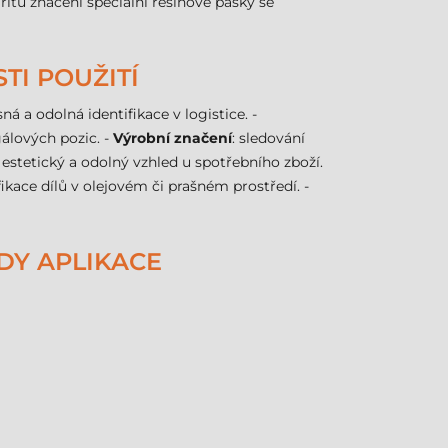
tu značení speciální resinové pásky se
TI POUŽITÍ
sná a odolná identifikace v logistice. -
gálových pozic. -
Výrobní značení
: sledování
: estetický a odolný vzhled u spotřebního zboží.
ifikace dílů v olejovém či prašném prostředí. -
DY APLIKACE