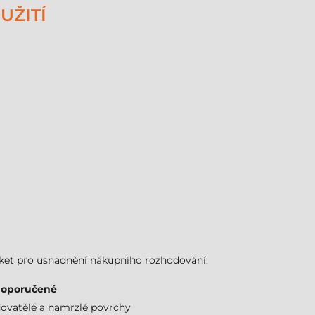
UŽITÍ
tiket pro usnadnění nákupního rozhodování.
oporučené
dovatělé a namrzlé povrchy