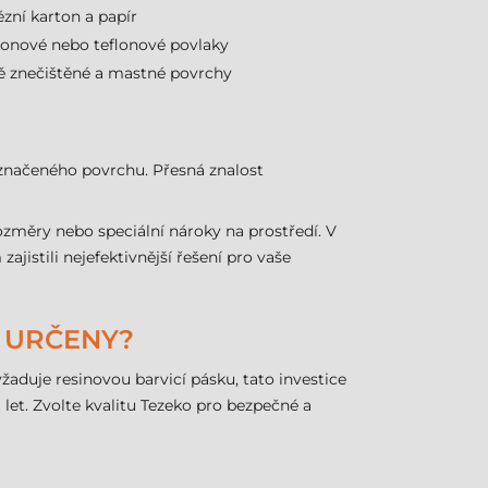
zní karton a papír
konové nebo teflonové povlaky
ně znečištěné a mastné povrchy
i značeného povrchu. Přesná znalost
změry nebo speciální nároky na prostředí. V
istili nejefektivnější řešení pro vaše
U URČENY?
žaduje resinovou barvicí pásku, tato investice
 let. Zvolte kvalitu Tezeko pro bezpečné a