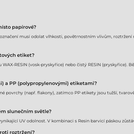
místo papírové?
 označení musí odolat vlhkosti, povětrnostním vlivům, roztržení 
stových etiket?
u WAX-RESIN (vosk-pryskyřice) nebo čistý RESIN (pryskyřice). Bě
mi) a PP (polypropylenovými) etiketami?
né povrchy (např. flakony), zatímco PP etikety jsou tužší, tvarově s
ém slunečním světle?
nikající UV odolnost. V kombinaci s Resin barvicí páskou zůstává 
roti roztržení?