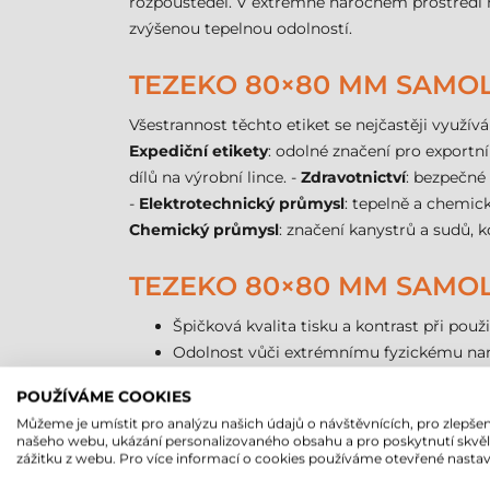
rozpouštědel. V extrémně náročném prostředí n
zvýšenou tepelnou odolností.
TEZEKO 80×80 MM SAMOLE
Všestrannost těchto etiket se nejčastěji využív
Expediční etikety
: odolné značení pro exportní 
dílů na výrobní lince. -
Zdravotnictví
: bezpečné
-
Elektrotechnický průmysl
: tepelně a chemi
Chemický průmysl
: značení kanystrů a sudů, 
TEZEKO 80×80 MM SAMOLE
Špičková kvalita tisku a kontrast při použi
Odolnost vůči extrémnímu fyzickému nam
Spolehlivé použití v exteriéru, odolnost v
POUŽÍVÁME COOKIES
Vynikající odolnost vůči olejům a chemiká
Můžeme je umístit pro analýzu našich údajů o návštěvnících, pro zlepšen
Ekonomické balení 500 kusů na kotouči o
našeho webu, ukázání personalizovaného obsahu a pro poskytnutí skvě
Díky dutince 40 mm jsou kompatibilní s v
zážitku z webu. Pro více informací o cookies používáme otevřené nastav