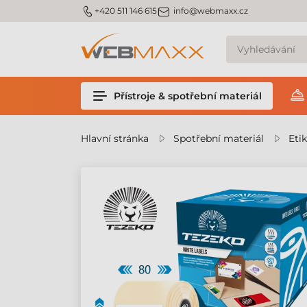
m_phone
m_email
+420 511 146 615
info@webmaxx.cz
Přístroje & spotřební materiál
Hlavní stránka
Spotřební materiál
Eti