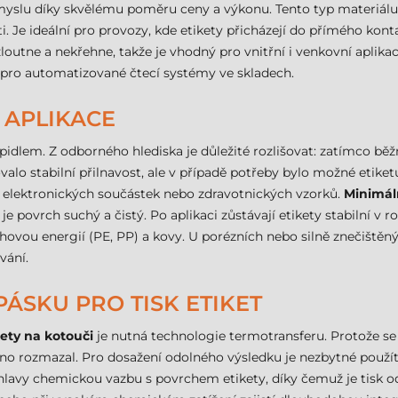
růmyslu díky skvělému poměru ceny a výkonu. Tento typ materiálu
sti. Je ideální pro provozy, kde etikety přicházejí do přímého ko
outne a nekřehne, takže je vhodný pro vnitřní i venkovní aplika
é pro automatizované čtecí systémy ve skladech.
 APLIKACE
pidlem. Z odborného hlediska je důležité rozlišovat: zatímco běžn
valo stabilní přilnavost, ale v případě potřeby bylo možné etike
ů, elektronických součástek nebo zdravotnických vzorků.
Minimáln
 je povrch suchý a čistý. Po aplikaci zůstávají etikety stabilní v 
hovou energií (PE, PP) a kovy. U porézních nebo silně znečiště
vání.
ÁSKU PRO TISK ETIKET
ety na kotouči
je nutná technologie termotransferu. Protože se 
adno rozmazal. Pro dosažení odolného výsledku je nezbytné použí
 hlavy chemickou vazbu s povrchem etikety, díky čemuž je tisk od