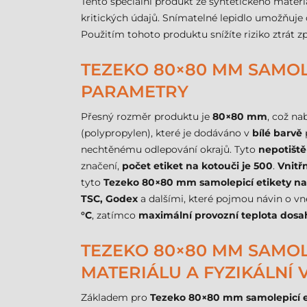
Tento speciální produkt ze syntetického materi
kritických údajů. Snímatelné lepidlo umožňuje o
Použitím tohoto produktu snížíte riziko ztrát 
TEZEKO 80×80 MM SAMOLE
PARAMETRY
Přesný rozměr produktu je
80×80 mm
, což na
(polypropylen), které je dodáváno v
bílé barvě
p
nechtěnému odlepování okrajů. Tyto
nepotiště
značení,
počet etiket na kotouči je 500
.
Vnitř
tyto
Tezeko 80×80 mm samolepicí etikety na
TSC, Godex
a dalšími, které pojmou návin o vn
°C
, zatímco
maximální provozní teplota dosa
TEZEKO 80×80 MM SAMOLE
MATERIÁLU A FYZIKÁLNÍ 
Základem pro
Tezeko 80×80 mm samolepicí e