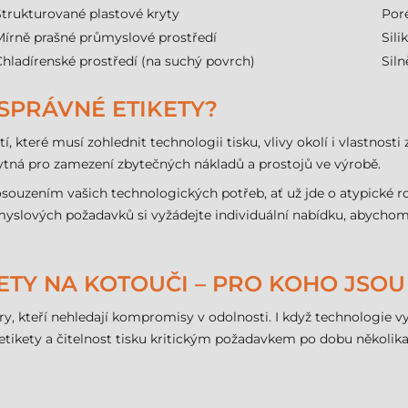
Strukturované plastové kryty
Poré
Mírně prašné průmyslové prostředí
Sili
Chladírenské prostředí (na suchý povrch)
Sil
 SPRÁVNÉ ETIKETY?
, které musí zohlednit technologii tisku, vlivy okolí i vlastnost
ytná pro zamezení zbytečných nákladů a prostojů ve výrobě.
souzením vašich technologických potřeb, ať už jde o atypické ro
slových požadavků si vyžádejte individuální nabídku, abychom zaj
KETY NA KOTOUČI – PRO KOHO JSO
y, kteří nehledají kompromisy v odolnosti. I když technologie vy
ta etikety a čitelnost tisku kritickým požadavkem po dobu několika