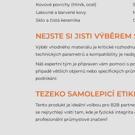
Kovové povrchy (hliník, ocel)
Lakovné a barvené kovy
Sklo a čistá keramika
NEJSTE SI JISTI VÝBĚREM
Výběr vhodného materiálu je kritické rozhodnutí
technických parametrů a kompatibility je nezb
Náš expertní tým je připraven vám pomoci s po
případě větších objemů nebo specifických průmy
podnikání.
TEZEKO SAMOLEPICÍ ETI
Tento produkt je ideální volbou pro B2B partner
se nejrychleji vrátí tam, kde je fyzická integri
profesionální průmyslové značení!