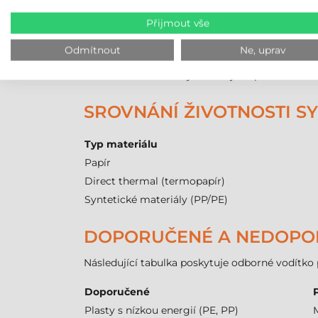
SYNTETICKÉ SAMOLEPICÍ 
Přijmout vše
Pořizovací cena PP materiálu je vyšší než
Odmítnout
Ne, uprav
Nutnost použít resinovou barvicí pásku zv
Celkové náklady na tisk jsou přibližně o 
SROVNÁNÍ ŽIVOTNOSTI SY
Typ materiálu
Papír
Direct thermal (termopapír)
Syntetické materiály (PP/PE)
DOPORUČENÉ A NEDOPO
Následující tabulka poskytuje odborné vodítko 
Doporučené
Plasty s nízkou energií (PE, PP)