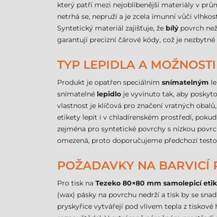
který patří mezi nejoblíbenější materiály v p
netrhá se, nepruží a je zcela imunní vůči vlhko
Syntetický materiál zajišťuje, že
bílý
povrch nežl
garantují precizní čárové kódy, což je nezbytn
TYP LEPIDLA A MOŽNOSTI
Produkt je opatřen speciálním
snímatelným
le
snímatelné
lepidlo
je vyvinuto tak, aby poskyto
vlastnost je klíčová pro značení vratných obal
etikety lepit i v chladírenském prostředí, pokud
zejména pro syntetické povrchy s nízkou povrc
omezená, proto doporučujeme předchozí testo
POŽADAVKY NA BARVICÍ P
Pro tisk na
Tezeko 80×80 mm samolepicí etik
(wax) pásky na povrchu nedrží a tisk by se sn
pryskyřice vytvářejí pod vlivem tepla z tiskové