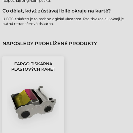
rozpoznají originální pásku.
Co dělat, když zůstávají bílé okraje na kartě?
U DTC tiskáren je to technologická vlastnost. Pro tisk zcela k okraji je
nutná retransferová tiskárna.
NAPOSLEDY PROHLÍŽENÉ PRODUKTY
FARGO TISKÁRNA
PLASTOVÝCH KARET
BARVICÍ PÁSKA
DTC1250E - 300 STRAN,
YMCKO