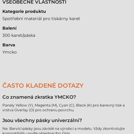
VŠEOBECNÉ VLASTNOSTI
Kategorie produktu
Spotřební materiál pro tiskárny karet
Balení
300 karet/páska
Barva
Ymcko
ČASTO KLADENÉ DOTAZY
Co znamená zkratka YMCKO?
Panely Yellow (Y), Magenta (M), Cyan (C), Black (K) pro barevný tisk a
vrstva Overlay (O) pro ochranu povrchu.
Jsou všechny pásky univerzální?
Ne. Barvící pásky jsou závislé na výrobci a modelu. Vždy zkontrolujte
kompatibilitu podle objednacího čísla.