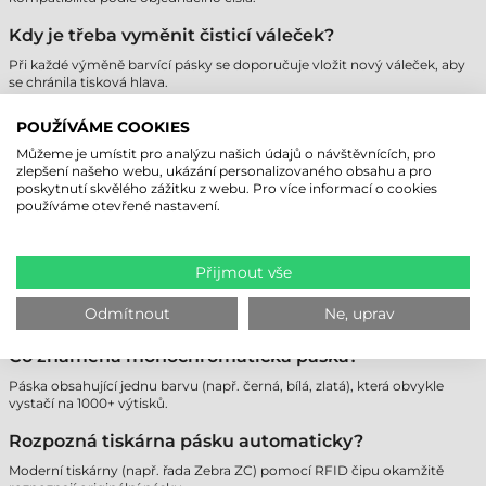
Kdy je třeba vyměnit čisticí váleček?
Při každé výměně barvící pásky se doporučuje vložit nový váleček, aby
se chránila tisková hlava.
Proč se páska během tisku trhá?
POUŽÍVÁME COOKIES
Může to být způsobeno příliš vysokým nastavením teploty, znečištěnou
Můžeme je umístit pro analýzu našich údajů o návštěvnících, pro
kartou nebo mechanickou chybou tiskárny.
zlepšení našeho webu, ukázání personalizovaného obsahu a pro
poskytnutí skvělého zážitku z webu. Pro více informací o cookies
Jaká je životnost barvících pásek?
používáme otevřené nastavení.
Při správném skladování (v chladu a temnu) je to obvykle 1-2 roky.
Mohu použít barevnou pásku jen pro černý tisk?
Přijmout vše
Ano, ale je to neekonomické, protože při každém tisku se spotřebuje
Odmítnout
Ne, uprav
celý barevný panel.
Co znamená monochromatická páska?
Páska obsahující jednu barvu (např. černá, bílá, zlatá), která obvykle
vystačí na 1000+ výtisků.
Rozpozná tiskárna pásku automaticky?
Moderní tiskárny (např. řada Zebra ZC) pomocí RFID čipu okamžitě